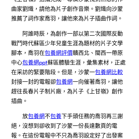
曲家劉熾，請他為片子創作音樂。劉熾向沙蒙
推薦了詞作家喬羽，讓他來為片子插曲作詞。
阿誰時辰，為創作一部以第二次國際反動
戰鬥時代蘇區少年兒童生涯為題材的片子文學
腳本，喬羽在
包養網評價
贛西北、閩西一帶原
中心
包養網ppt
蘇區體驗生涯，彙集素材，正處
在采訪的緊要階段。但是，沙蒙一
包養網比較
封接一封的電報卻
包養網
一向催著喬羽，讓他
趕往長春片子制片廠，為片子《上甘嶺》創作
插曲。
放
包養網
不
包養
下手頭任務的喬羽再三謝
絕，沒想到卻收到了沙蒙一份長達數頁的電
報。在這份電報中不只為喬羽設定好了出發案