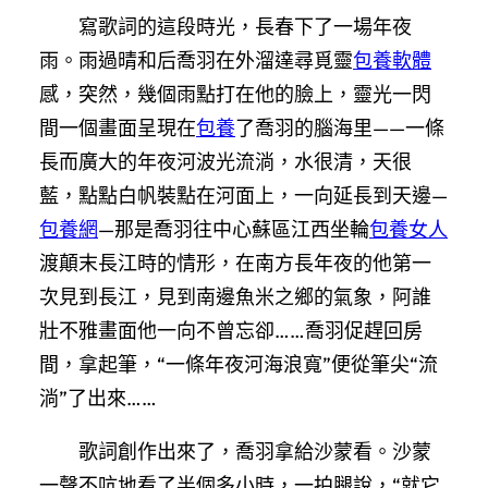
寫歌詞的這段時光，長春下了一場年夜
雨。雨過晴和后喬羽在外溜達尋覓靈
包養軟體
感，突然，幾個雨點打在他的臉上，靈光一閃
間一個畫面呈現在
包養
了喬羽的腦海里——一條
長而廣大的年夜河波光流淌，水很清，天很
藍，點點白帆裝點在河面上，一向延長到天邊—
包養網
—那是喬羽往中心蘇區江西坐輪
包養女人
渡顛末長江時的情形，在南方長年夜的他第一
次見到長江，見到南邊魚米之鄉的氣象，阿誰
壯不雅畫面他一向不曾忘卻……喬羽促趕回房
間，拿起筆，“一條年夜河海浪寬”便從筆尖“流
淌”了出來……
歌詞創作出來了，喬羽拿給沙蒙看。沙蒙
一聲不吭地看了半個多小時，一拍腿說，“就它