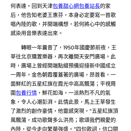
何表達。回到天津
包養甜心網
包養站長
的家
后，他告知老婆王惠芬，本身必定要寫一首歌
唱內陸的歌，并開端構想，若何將心中的感觸
感染用音樂表達出來。
轉眼一年曩昔了，1950年國慶節前夜，王
莘往北京購置樂器，再次離開天安門廣場。此
時，廣場上曾經開端點綴預備迎接新中國成立
一周年。金色朝霞覆蓋著的廣場，昂首看，一
面鮮紅的五星紅旗在霞光中高高飄蕩；平視周
圍
包養行情
，鮮花如海，一派熱烈不凡的氣
象，令人心潮彭湃。此情此景，馬上王莘發生
了激烈的創作豪情，他靈感突現，“五星紅旗頂
風飄蕩，成功歌聲多么洪亮；歌頌我們親愛的
內陸，從今走向繁華強盛。”四句歌詞，信口開