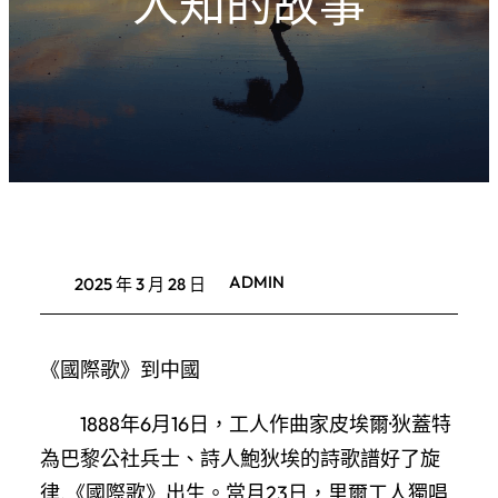
人知的故事
ADMIN
2025 年 3 月 28 日
《國際歌》到中國
1888年6月16日，工人作曲家皮埃爾·狄蓋特
為巴黎公社兵士、詩人鮑狄埃的詩歌譜好了旋
律,《國際歌》出生。當月23日，里爾工人獨唱