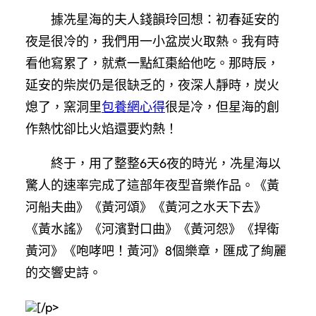
據冼星海的夫人錢韻玲回想：初春延安的
夜是很冷的，我們用一小盆炭火取熱。我有時
看他寫累了，就煮一點紅棗給他吃。那時辰，
延安的柴炭仍是很缺乏的，夜深人靜時，炭火
熄了，窯洞里
包養網心得
很是冷，但星海的創
作熱忱卻比火焰還要灼熱！
終于，用了整整6天6夜的時光，冼星海以
驚人的速率完成了這部年夜型音樂作品。《黃
河船夫曲》《黃河頌》《黃河之水天下去》
《黃水謠》《河濱對口曲》《黃河怨》《捍衛
黃河》《咆哮吧！黃河》8個樂章，匯成了絢麗
的交響史詩。
[/p>