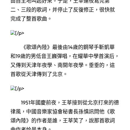
由自主地叫起好來。于是，王莘連夜寫完第
二、三段的歌詞，并停止了反復修正，很快就
完成了整首歌曲。
[/p>
《歌頌內陸》最後由14歲的鋼琴手靳凱華
和19歲的男低音王巍彈唱，在耀華中學首演后，
又傳到天津年夜學、南開年夜學。垂垂的，這
首歌從天津傳到了北京。
[/p>
1951年國慶前夜，王莘接到從北京打來的德
律風，中國音樂家協會秘書長孫慎訊問他《歌
頌內陸》的作者是誰，王莘笑了，說那首歌詞
曲作者恰是本身。