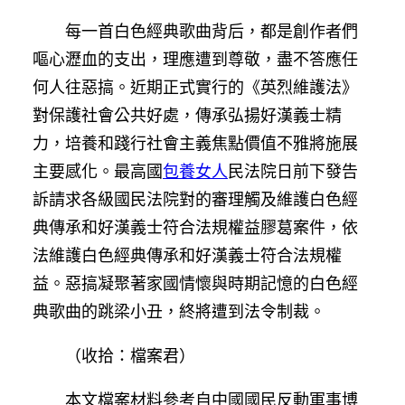
每一首白色經典歌曲背后，都是創作者們
嘔心瀝血的支出，理應遭到尊敬，盡不答應任
何人往惡搞。近期正式實行的《英烈維護法》
對保護社會公共好處，傳承弘揚好漢義士精
力，培養和踐行社會主義焦點價值不雅將施展
主要感化。最高國
包養女人
民法院日前下發告
訴請求各級國民法院對的審理觸及維護白色經
典傳承和好漢義士符合法規權益膠葛案件，依
法維護白色經典傳承和好漢義士符合法規權
益。惡搞凝聚著家國情懷與時期記憶的白色經
典歌曲的跳梁小丑，終將遭到法令制裁。
（收拾：檔案君）
本文檔案材料參考自中國國民反動軍事博