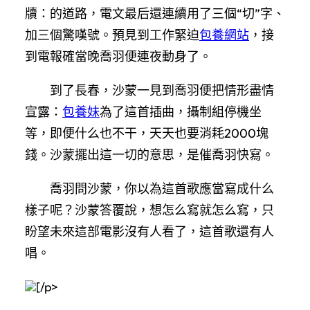
牘：的道路，電文最后還連續用了三個“切”字、
加三個驚嘆號。預見到工作緊迫
包養網站
，接
到電報確當晚喬羽便連夜動身了。
到了長春，沙蒙一見到喬羽便把情形盡情
宣露：
包養妹
為了這首插曲，攝制組停機坐
等，即便什么也不干，天天也要消耗2000塊
錢。沙蒙擺出這一切的意思，是催喬羽快寫。
喬羽問沙蒙，你以為這首歌應當寫成什么
樣子呢？沙蒙答覆說，想怎么寫就怎么寫，只
盼望未來這部電影沒有人看了，這首歌還有人
唱。
[/p>