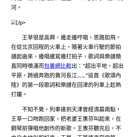
河。
[/p>
王莘很是高興，邊走邊哼唱，思路如飛。
在從北京回程的火車上，隨著火車行駛的節拍
譜起曲來，邊唱邊寫邊打拍子，歌詞與樂譜簡
直同時噴涌而
包養網比較
出：“超出平地，超出
平原，跨過奔跑的黃河長江……”這首《歌頌內
陸》的第一段歌詞和樂譜在回津的列車上趁熱
打鐵。
不知不覺，列車達到天津曾經清晨兩點，
王莘一口吻跑回家，把老婆王惠芬叫起來，在
鋼琴前彈唱他創作的新歌。王惠芬聽完后，不