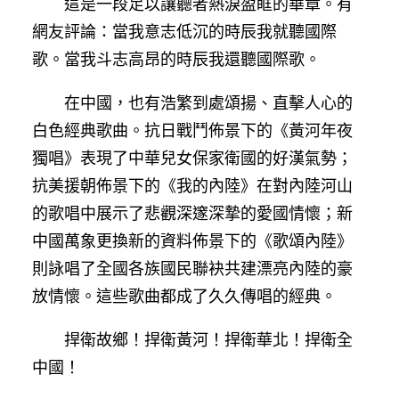
這是一段足以讓聽者熱淚盈眶的華章。有
網友評論：當我意志低沉的時辰我就聽國際
歌。當我斗志高昂的時辰我還聽國際歌。
在中國，也有浩繁到處頌揚、直擊人心的
白色經典歌曲。抗日戰鬥佈景下的《黃河年夜
獨唱》表現了中華兒女保家衛國的好漢氣勢；
抗美援朝佈景下的《我的內陸》在對內陸河山
的歌唱中展示了悲觀深邃深摯的愛國情懷；新
中國萬象更換新的資料佈景下的《歌頌內陸》
則詠唱了全國各族國民聯袂共建漂亮內陸的豪
放情懷。這些歌曲都成了久久傳唱的經典。
捍衛故鄉！捍衛黃河！捍衛華北！捍衛全
中國！