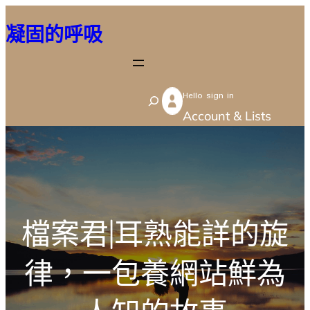
跳
凝固的呼吸
至
主
要
Hello sign in
內
S
Account & Lists
容
e
a
r
c
h
檔案君|耳熟能詳的旋
律，一包養網站鮮為