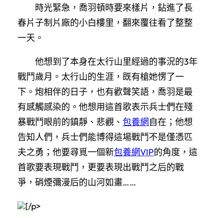
時光緊急，喬羽頓時要來樣片，鉆進了長
春片子制片廠的小白樓里，翻來覆往看了整整
一天。
他想到了本身在太行山里經過的事況的3年
戰鬥歲月。太行山的生涯，既有槍她愣了一
下。炮相伴的日子，也有歡聲笑語，喬羽是最
有感觸感染的。他想用這首歌表示兵士們在殘
暴戰鬥眼前的鎮靜、悲觀、
包養網
自在；他想
告知人們，兵士們能博得這場戰鬥不是僅憑匹
夫之勇；他要尋覓一個新
包養網VIP
的角度，這
首歌要表現戰鬥，更要表現出戰鬥之后的戰
爭，硝煙彌漫后的山河如畫……
[/p>