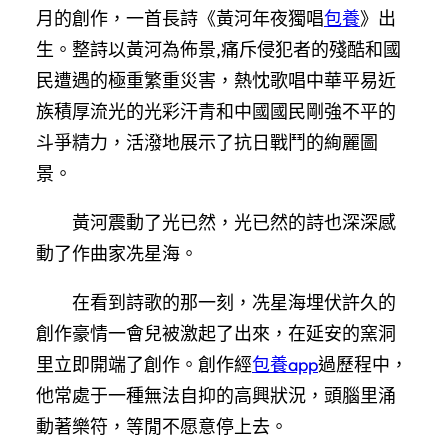
月的創作，一首長詩《黃河年夜獨唱
包養
》出
生。整詩以黃河為佈景,痛斥侵犯者的殘酷和國
民遭遇的極重繁重災害，熱忱歌唱中華平易近
族積厚流光的光彩汗青和中國國民剛強不平的
斗爭精力，活潑地展示了抗日戰鬥的絢麗圖
景。
黃河震動了光已然，光已然的詩也深深感
動了作曲家冼星海。
在看到詩歌的那一刻，冼星海埋伏許久的
創作豪情一會兒被激起了出來，在延安的窯洞
里立即開端了創作。創作經
包養app
過歷程中，
他常處于一種無法自抑的高興狀況，頭腦里涌
動著樂符，等閒不愿意停上去。