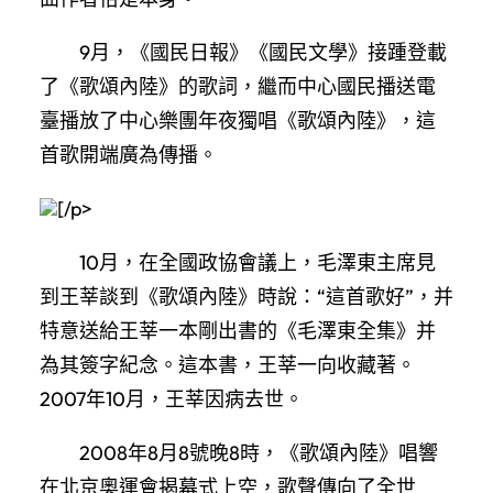
9月，《國民日報》《國民文學》接踵登載
了《歌頌內陸》的歌詞，繼而中心國民播送電
臺播放了中心樂團年夜獨唱《歌頌內陸》，這
首歌開端廣為傳播。
[/p>
10月，在全國政協會議上，毛澤東主席見
到王莘談到《歌頌內陸》時說：“這首歌好”，并
特意送給王莘一本剛出書的《毛澤東全集》并
為其簽字紀念。這本書，王莘一向收藏著。
2007年10月，王莘因病去世。
2008年8月8號晚8時，《歌頌內陸》唱響
在北京奧運會揭幕式上空，歌聲傳向了全世