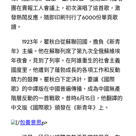
團在賣報工人會議上，初次演唱了這首歌，激
發熱鬧反應，隨即印刷刊行了6000份單頁歌
譜。
1923年，瞿秋白從蘇聯回國，擔負《新青
年》主編。他在蘇聯列席了第九次全俄蘇維埃
年夜會，見到了列寧。在阿誰重生的社會主義
國度里，他遭到了蓬勃成長的各項工作和反動
精力的鼓舞。瞿秋白下定決計，要讓《國際
歌》的中譯版在中國普遍傳播，成為中國無產
階層反動的一首戰歌。昔時6月15日，他翻譯的
中文版《國際歌》頒發在《新青年》上。
[/
包養意思
p>