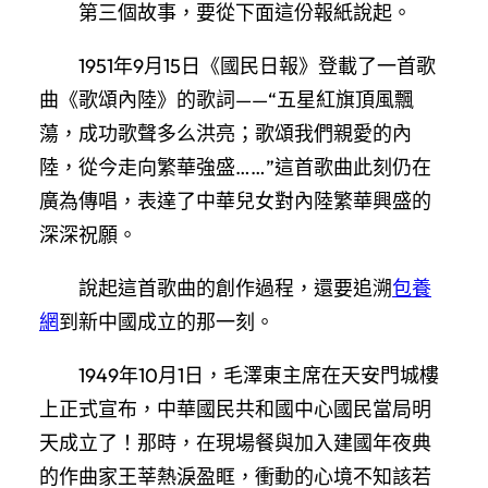
第三個故事，要從下面這份報紙說起。
1951年9月15日《國民日報》登載了一首歌
曲《歌頌內陸》的歌詞——“五星紅旗頂風飄
蕩，成功歌聲多么洪亮；歌頌我們親愛的內
陸，從今走向繁華強盛……”這首歌曲此刻仍在
廣為傳唱，表達了中華兒女對內陸繁華興盛的
深深祝願。
說起這首歌曲的創作過程，還要追溯
包養
網
到新中國成立的那一刻。
1949年10月1日，毛澤東主席在天安門城樓
上正式宣布，中華國民共和國中心國民當局明
天成立了！那時，在現場餐與加入建國年夜典
的作曲家王莘熱淚盈眶，衝動的心境不知該若