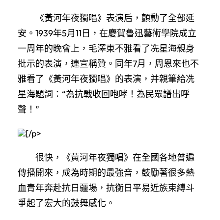
《黃河年夜獨唱》表演后，顫動了全部延
安。1939年5月11日，在慶賀魯迅藝術學院成立
一周年的晚會上，毛澤東不雅看了冼星海親身
批示的表演，連宣稱贊。同年7月，周恩來也不
雅看了《黃河年夜獨唱》的表演，并親筆給冼
星海題詞：“為抗戰收回咆哮！為民眾譜出呼
聲！”
[/p>
很快，《黃河年夜獨唱》在全國各地普遍
傳播開來，成為時期的最強音，鼓勵著很多熱
血青年奔赴抗日疆場，抗衡日平易近族束縛斗
爭起了宏大的鼓舞感化。