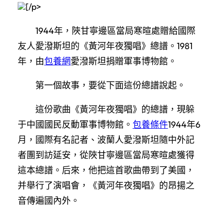
[/p>
1944年，陜甘寧邊區當局寒暄處贈給國際
友人愛潑斯坦的《黃河年夜獨唱》總譜。1981
年，由
包養網
愛潑斯坦捐贈軍事博物館。
第一個故事，要從下面這份總譜說起。
這份歌曲《黃河年夜獨唱》的總譜，現躲
于中國國民反動軍事博物館。
包養條件
1944年6
月，國際有名記者、波蘭人愛潑斯坦隨中外記
者團到訪延安，從陜甘寧邊區當局寒暄處獲得
這本總譜。后來，他把這首歌曲帶到了美國，
并舉行了演唱會，《黃河年夜獨唱》的昂揚之
音傳遍國內外。