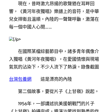
現在，昔時激亢昂揚的歌聲猶在耳畔回
響，《黃河年夜獨唱》樂譜上的音符，是中華
兒女捍衛且溫順。內陸的一聲聲呼籲，激蕩在
每一個中國人心間……
[/p>
在國際某檔綜藝節目中，諸多青年偶像介
入獨唱《黃河年夜獨唱》，在愛國情懷與現場
氣氛的沾染下，不少人流下了熱淚。錄像截圖
台灣包養網
這是漂亮的內陸
第二個故事，要從片子《上甘嶺》說起。
1956年，一部講述抗美援朝戰鬥的片子
《上甘嶺》拍攝完成，導演沙蒙找到熟悉的作