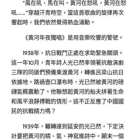
“風在吼、馬在叫，黃河在怒吼，黃河在怒
吼……”穿越汗青時空，當這首歌曲的旋律再次
響起時，我們依然覺得熱血涌動。
《黃河年夜獨唱》是用音樂吹響的警號。
1938年，抗日戰鬥正處在求助緊急關頭。
這一年10月，青年詩人光已然率領著抗敵演劇
三隊的同道們預備東渡黃河，轉進呂梁山抗日
依據地。路過壺口瀑布時，光已然被黃河的磅
礴氣概震動了。他聯想起黃河的船夫拼著生命
和風平浪靜搏戰的情形。這不正反應了中國國
民的抗戰精力嗎？
1939年，輾轉達到延安的光已然，下定決
計要把黃河的精、氣、神寫進詩中。顛末一個