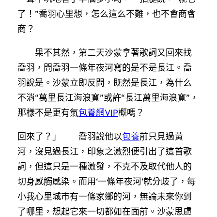
了！”喬羽心里想，怎么這么不難，也不會商會
商？
果不其然，第二天沙蒙拿著歌詞又回來找
喬羽，問喬羽一條年夜河寫的是不是長江。喬
羽說是。沙蒙立即反問，既然是長江，為什么
不消“萬里長江海浪寬”或許“長江萬里海浪寬”，
那樣不是更有氣
包養網VIP
概嗎？
回來了？」 喬羽說他以
包養
前只見過黃
河，沒見過長江，印象之激烈便引出了這首歌
詞，但這只是一種激發，不克不及取代他人的
切身感觸感染。而用‘一條年夜河’就分歧了，每
小我心里城市有一條家鄉的河，無論未來你到
了哪里，想起它來一切都如在面前。沙蒙思慮