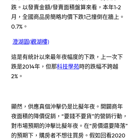
跌。以發賣金額/發賣面積盤算來看，本年1-2
月，全國商品房簡略均價下跌1己撞倒在牆上。
0.7%。
澄湖園(觀湖樓)
這是有統計以來最年夜幅度的下跌，上一次下
跌是2014年，但那
科技學苑
時的跌幅不跨越
2%。
顯然，供應真個沖擊仍是比擬年夜。開闢商年
夜面積的降價促銷，“要錢不要貨”的營銷行動，
對市場預期的沖擊比擬年夜。在“房價還要降落”
的預期下，購房者不想往買房。假如回看2020