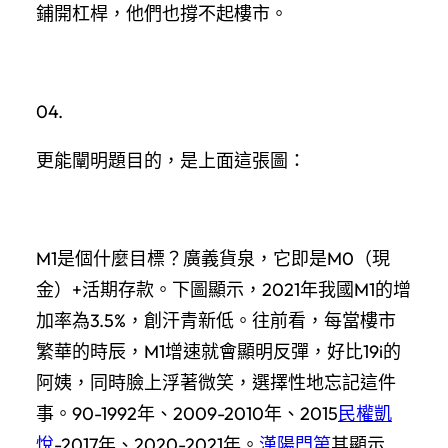
鋪開杠桿，他們也撐不起樓市。
04.
更能闡明題目的，是上面這張圖：
M1是個什麼目標？廣義貨泉，它即是M0（現
金）+活期存款。下圖顯示，2021年我國M1的增
加率為3.5%，創汗青新低。往前看，每當樓市
繁華的時辰，M1增速就會顯明反彈，好比19i的
阿姨，同時臉上浮著微笑，選擇性地忘記這件
事。90-1992年、2009-2010年、2015
民權凱
悅
-2017年、2020-2021年。
漢陽門第
其顯示