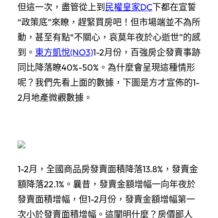
但這一次，盡管從上到
民權皇家DC
下都在宣誓
“政策底”來瞭，趕緊買房吧！但市場端並不為所
動，甚至有點“不關心，哀莫年夜於心逝世”的感
到。
東方凱悅(NO3)
1-2月份，百強房企發賣事跡
同比降落瞭40%-50%。為什麼會呈現這種情形
呢？我們先看上面的數據，下圖是方才宣佈的1-
2月地產微觀數據。
1-2月，全國商品房發賣面積降落13.8%，發賣金
額降落22.1%。曩昔，發賣金額增幅一向年夜於
發賣面積增幅，但1-2月份，發賣金額增幅第一
次小於發賣面積增幅。這闡明什麼？房價鄙人