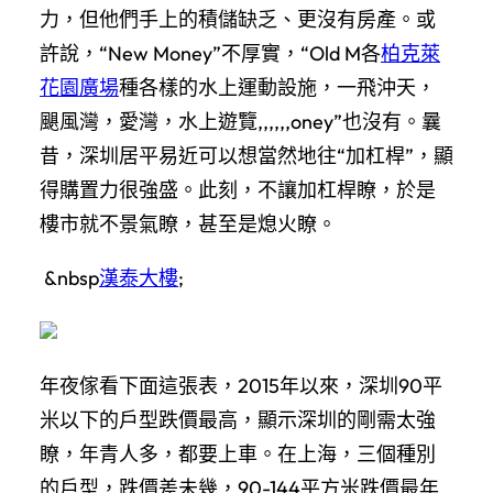
力，但他們手上的積儲缺乏、更沒有房產。或
許說，“New Money”不厚實，“Old M各
柏克萊
花園廣場
種各樣的水上運動設施，一飛沖天，
颶風灣，愛灣，水上遊覽,,,,,,oney”也沒有。曩
昔，深圳居平易近可以想當然地往“加杠桿”，顯
得購置力很強盛。此刻，不讓加杠桿瞭，於是
樓市就不景氣瞭，甚至是熄火瞭。
&nbsp
漢泰大樓
;
年夜傢看下面這張表，2015年以來，深圳90平
米以下的戶型跌價最高，顯示深圳的剛需太強
瞭，年青人多，都要上車。在上海，三個種別
的戶型，跌價差未幾，90-144平方米跌價最年