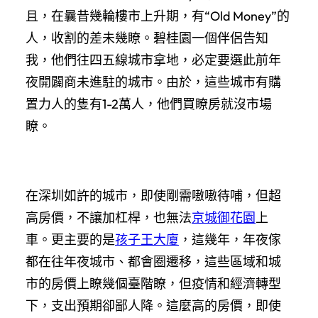
且，在曩昔幾輪樓市上升期，有“Old Money”的
人，收割的差未幾瞭。碧桂園一個伴侶告知
我，他們往四五線城市拿地，必定要選此前年
夜開闢商未進駐的城市。由於，這些城市有購
置力人的隻有1-2萬人，他們買瞭房就沒市場
瞭。
在深圳如許的城市，即使剛需嗷嗷待哺，但超
高房價，不讓加杠桿，也無法
京城御花園
上
車。更主要的是
孩子王大廈
，這幾年，年夜傢
都在往年夜城市、都會圈遷移，這些區域和城
市的房價上瞭幾個臺階瞭，但疫情和經濟轉型
下，支出預期卻鄙人降。這麼高的房價，即使