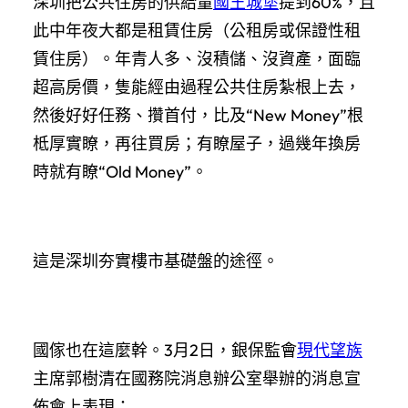
深圳把公共住房的供給量
國王城堡
提到60%，且
此中年夜大都是租賃住房（公租房或保證性租
賃住房）。年青人多、沒積儲、沒資產，面臨
超高房價，隻能經由過程公共住房紮根上去，
然後好好任務、攢首付，比及“New Money”根
柢厚實瞭，再往買房；有瞭屋子，過幾年換房
時就有瞭“Old Money”。
這是深圳夯實樓市基礎盤的途徑。
國傢也在這麼幹。3月2日，銀保監會
現代望族
主席郭樹清在國務院消息辦公室舉辦的消息宣
佈會上表現：