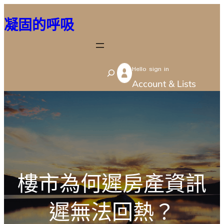
跳
凝固的呼吸
至
主
要
Hello sign in
內
S
Account & Lists
容
e
a
r
c
h
樓市為何遲房產資訊
遲無法回熱？