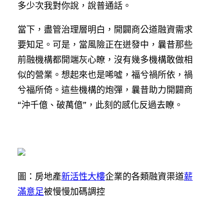
多少次我對你說，說普通話。
當下，盡管治理層明白，開闢商公道融資需求
要知足。可是，當風險正在迸發中，曩昔那些
前融機構都開端灰心瞭，沒有幾多機構敢做相
似的營業。想起來也是唏噓，福兮禍所依，禍
兮福所倚。這些機構的炮彈，曩昔助力開闢商
“沖千億、破萬億”，此刻的感化反過去瞭。
圖：房地產
新活性大樓
企業的各類融資渠道
薪
滿意足
被慢慢加碼調控