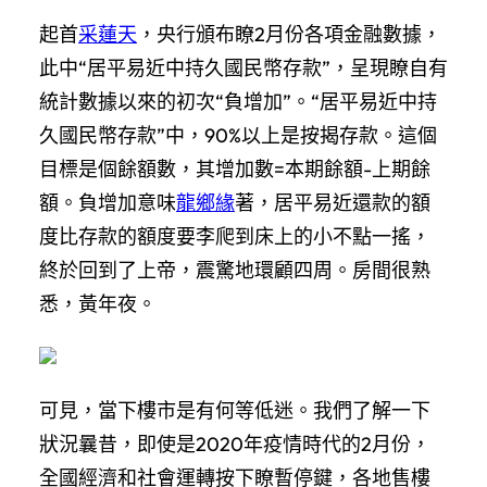
起首
采蓮天
，央行頒布瞭2月份各項金融數據，
此中“居平易近中持久國民幣存款”，呈現瞭自有
統計數據以來的初次“負增加”。“居平易近中持
久國民幣存款”中，90%以上是按揭存款。這個
目標是個餘額數，其增加數=本期餘額-上期餘
額。負增加意味
龍鄉緣
著，居平易近還款的額
度比存款的額度要李爬到床上的小不點一搖，
終於回到了上帝，震驚地環顧四周。房間很熟
悉，黃年夜。
可見，當下樓市是有何等低迷。我們了解一下
狀況曩昔，即使是2020年疫情時代的2月份，
全國經濟和社會運轉按下瞭暫停鍵，各地售樓