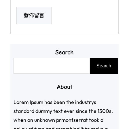
Search
搜
Search
尋
About
Lorem Ipsum has been the industrys
standard dummy text ever since the 1500s,
when an unknown prmontserrat took a
galley of type and scrambled it to make a