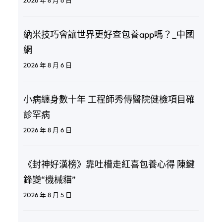
納米技巧會讓世界更好查包養app嗎？_中國
網
2026 年 8 月 6 日
小病纏身數十年 工程師秀傳醫院健檢項目確
診罕病
2026 年 8 月 6 日
《封神好漢榜》靠吐槽走紅喜包養心得 陳鍵
鋒變“機械貓”
2026 年 8 月 5 日