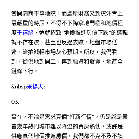
當開闢商不拿地瞭，而處所財務又到瞭汗青上
最嚴重的時辰，不得不下降拿地門檻和地價程
度
千禧緣
，這就招致“地價推進房價下跌”的邏輯
就不存在瞭，甚至也反過去瞭，地盤市場低
迷、流拍減輕市場灰心預期。所以，我們看
到，從供地到開工，再到融資和發賣，地產全
鏈條下行。
&nbsp
采揚天
;
03.
實在，不論是需求真個“打新行情”，仍是說是曩
昔幾年熱門城市難以降溫的買房熱忱，或許是
供應真個地價推進房價，我們都不克不及不談