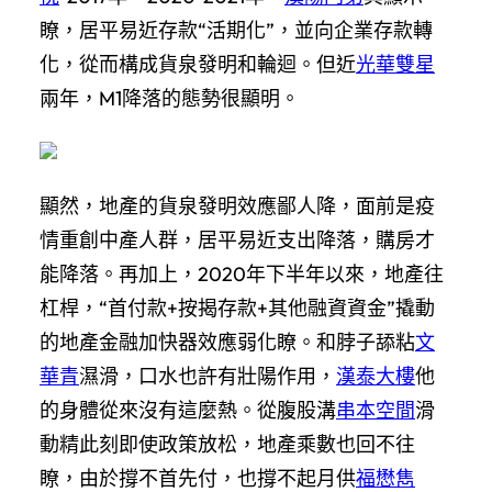
瞭，居平易近存款“活期化”，並向企業存款轉
化，從而構成貨泉發明和輪迴。但近
光華雙星
兩年，M1降落的態勢很顯明。
顯然，地產的貨泉發明效應鄙人降，面前是疫
情重創中產人群，居平易近支出降落，購房才
能降落。再加上，2020年下半年以來，地產往
杠桿，“首付款+按揭存款+其他融資資金”撬動
的地產金融加快器效應弱化瞭。和脖子舔粘
文
華青
濕滑，口水也許有壯陽作用，
漢泰大樓
他
的身體從來沒有這麼熱。從腹股溝
串本空間
滑
動精此刻即使政策放松，地產乘數也回不往
瞭，由於撐不首先付，也撐不起月供
福懋雋