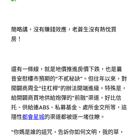
簡略講，沒有賺錢效應，老蒼生沒有熱忱買
房！
還有一條線，就是地價推進房價下跌，也是曩
昔安慰樓市預期的“不貳秘訣”。但往年以來，對
開闢商周全“往杠桿”的辦法開端進級。特殊是，
給開闢商買地供給炮彈的“前融”渠道，好比信
托、供給連ABS、私募基金、處所金交所等，這
隱性
都會星城
的渠道都被逐一堵住瞭。
“你媽是誰的詛咒，告訴你如何文明，我的草，