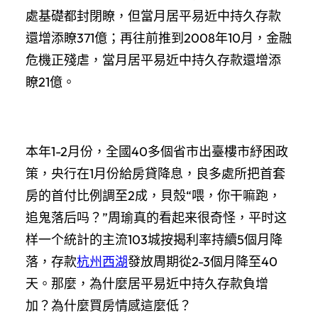
處基礎都封閉瞭，但當月居平易近中持久存款
還增添瞭371億；再往前推到2008年10月，金融
危機正殘虐，當月居平易近中持久存款還增添
瞭21億。
本年1-2月份，全國40多個省市出臺樓市紓困政
策，央行在1月份給房貸降息，良多處所把首套
房的首付比例調至2成，貝殼“喂，你干嘛跑，
追鬼落后吗？”周瑜真的看起来很奇怪，平时这
样一个統計的主流103城按揭利率持續5個月降
落，存款
杭州西湖
發放周期從2-3個月降至40
天。那麼，為什麼居平易近中持久存款負增
加？為什麼買房情感這麼低？