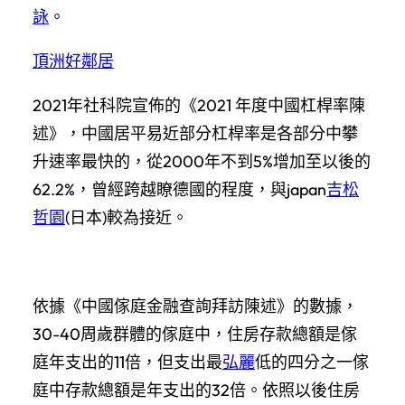
詠
。
頂洲好鄰居
2021年社科院宣佈的《2021 年度中國杠桿率陳
述》，中國居平易近部分杠桿率是各部分中攀
升速率最快的，從2000年不到5%增加至以後的
62.2%，曾經跨越瞭德國的程度，與japan
吉松
哲園
(日本)較為接近。
依據《中國傢庭金融查詢拜訪陳述》的數據，
30-40周歲群體的傢庭中，住房存款總額是傢
庭年支出的11倍，但支出最
弘麗
低的四分之一傢
庭中存款總額是年支出的32倍。依照以後住房