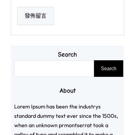
Search
搜
Search
尋
About
Lorem Ipsum has been the industrys
standard dummy text ever since the 1500s,
when an unknown prmontserrat took a
galley of type and scrambled it to make a