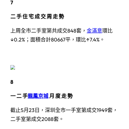
7
二 手 住 宅 成 交 周 走 勢
上周全市二手室第共成交848套，
金滿意
環比
↓0.2%；面積合計80667平，環比↑7.4%。
8
一 二 手
龍鳳京城
月 度 走 勢
截止5月23日，深圳全市一手室第成交1949套，
二手室第成交2088套。