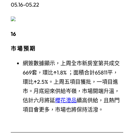
05.16-05.22
16
市 場 預 期
網簽數據顯示，上周全市新房室第共成交
669套，環比↑1.8% ；面積合計65811平，
環比↑2.5%。上周五項目獲批，一項目進
市。月底迎來供給岑嶺，市場開端升溫，
估計六月將延
櫻花澄品
續高供給，且熱門
項目會更多，市場也將保持活潑。