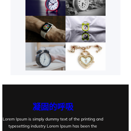
凝固的呼吸
Lorem Ipsum is simply dummy text of the printing and
typesetting industry Lorem Ipsum has been the