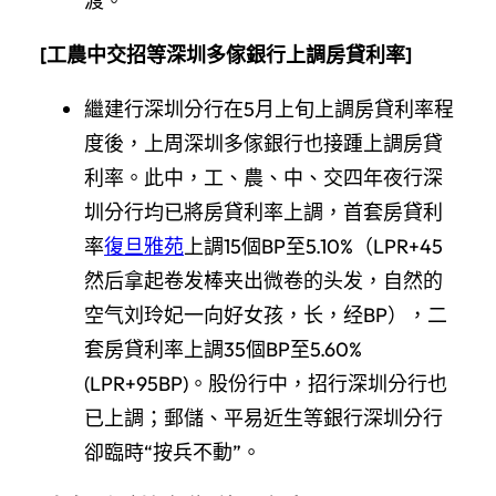
渡。
[
工農中交招等深圳多傢銀行上調房貸利率
]
繼建行深圳分行在5月上旬上調房貸利率程
度後，上周深圳多傢銀行也接踵上調房貸
利率。此中，工、農、中、交四年夜行深
圳分行均已將房貸利率上調，首套房貸利
率
復旦雅苑
上調15個BP至5.10%（LPR+45
然后拿起卷发棒夹出微卷的头发，自然的
空气刘玲妃一向好女孩，长，经BP），二
套房貸利率上調35個BP至5.60%
(LPR+95BP)。股份行中，招行深圳分行也
已上調；郵儲、平易近生等銀行深圳分行
卻臨時“按兵不動”。