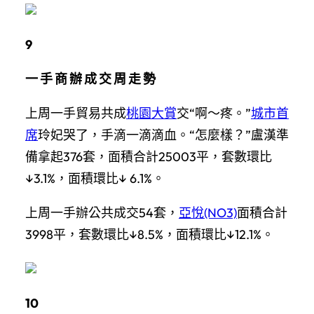
9
一 手 商 辦 成 交 周 走 勢
上周一手貿易共成
桃園大賞
交“啊〜疼。”
城市首
席
玲妃哭了，手滴一滴滴血。“怎麼樣？”盧漢準
備拿起376套，面積合計25003平，套數環比
↓3.1%，面積環比↓ 6.1%。
上周一手辦公共成交54套，
亞悅(NO3)
面積合計
3998平，套數環比↓8.5%，面積環比↓12.1%。
10