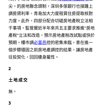
尖。的房地聯念頭制，深圳多傢銀行也接踵上
調房貸利率，青島加大力度租賃住房提取核對
力度。此外，四部分配合切磋房地產稅立法相
干事項，監管層近半年來共五主要求推進“房地
產稅”立法和改造，預示房地產稅改試點或快於
預期。樓市調
必富邑
控的密集來臨，意在進一
個步驟穩固之前房地產調控的結果，讓房地產
往投契化，回回棲身屬性。
2
土 地 成 交
無。
3