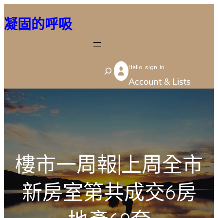
跳
凝固的呼吸
至
主
要
Hello sign in
內
S
Account & Lists
容
e
a
r
c
h
樓市一周報|上周全市
新房室第共成交6房