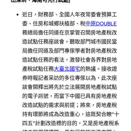
出深圳、海南可先行試點
]
近日，財務部、全國人年夜常委會預算工
委、住房和城鄉扶植部、稅
中原DOUBLE
務總局擔任同道在京掌管召開房地產稅改
造試點任務座談會，聽取部門城市國民當
局擔任同道及部門專傢學者對房地產稅改
造試點任務的看法，激發社會各界對房地
產稅試點任務
大臺北國宅
的熱議。接收證
券時報記者采訪的多位專傢以為，此次座
談會開釋出將先於立法展開房地產稅試點
的電子訊號，而當下中國已具有房地產稅
改造試點的需求與前提；將來，房地產稅
持有環節將成為改造重心，這既契合瞭“十
四五”計劃改造標的目的，又是房地產稅系