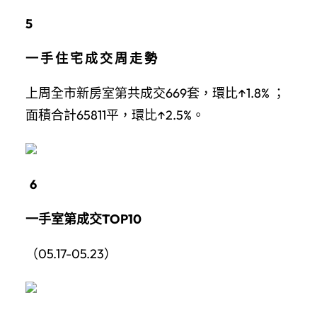
5
一 手 住 宅 成 交 周 走 勢
上周全市新房室第共成交669套，環比↑1.8% ；
面積合計65811平，環比↑2.5%。
6
一手室第成交TOP10
（05.17-05.23）