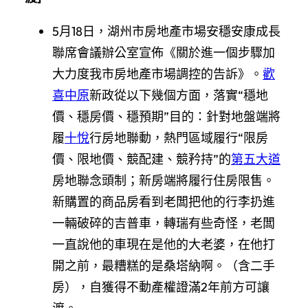
5月18日，湖州市房地產市場安穩安康成長
聯席會議辦公室宣佈《關於進一個步驟加
大力度我市房地產市場調控的告訴》。
歡
喜中原
新政從以下幾個方面，落實“穩地
價、穩房價、穩預期”目的：針對地盤端將
履
十悅
行房地聯動，熱門區域履行“限房
價、限地價、競配建、競矜持”的
第五大道
房地聯念頭制；新房端將履行住房限售。
新購置的商品房看到老闆把他的行李扔進
一輛破碎的吉普車，轉瑞有些奇怪，老闆
一直說他的車現在是他的大老婆，在他打
開之前，最糟糕的是桑塔納啊。（含二手
房），自獲得不動產權證滿2年前方可讓