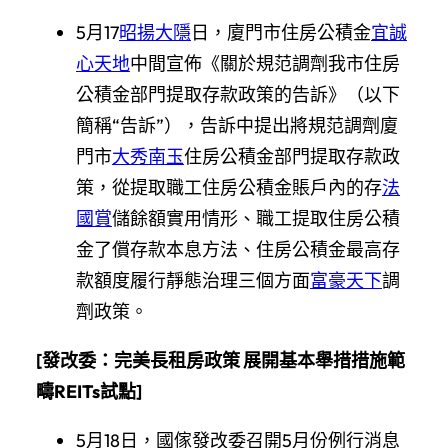
5月17
昭揚大隱
日，廈門市住房公積金
宜誠
心天地
中間宣佈《關於規范調劑我市住房
公積金部門提取存款政策的告訴》（以下
簡稱“告訴”），告訴中提出將規范調劑廈
門市
大秀南玉
住房公積金部門提取存款政
策，從提取職工住房公積金賬戶內的存
法
國賞
儲餘額實用情形、職工提取住房公積
金了償存款本息方法、住房公積金最高存
款額度履行靜態治理三個方面
富豪天下
調
劑政策。
[
發改委：完美長租房政策 展開基本舉措措施範
疇REITs試點
]
5月18日，國傢發改委召開5月份例行消息