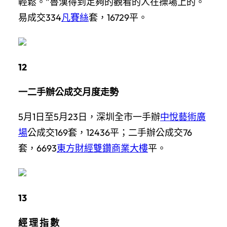
輕鬆。”魯漢得到足夠的觀看的人在操場上的。
易成交334
凡賽絲
套，16729平。
12
一二手辦公成交月度走勢
5月1日至5月23日，深圳全市一手辦
中悅藝術廣
場
公成交169套，12436平；二手辦公成交76
套，6693
東方財經雙鑽商業大樓
平。
13
經 理 指 數