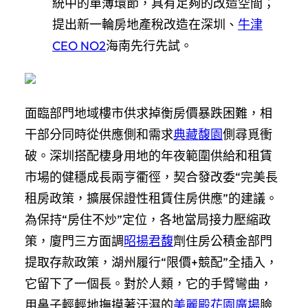
統中的單薄環節，具有足夠的改造空間；
提出新一輪房地產稅改造在深圳、
牛津
CEO NO2
海南先行先試。
面臨部門地域樓市供求掉衡房價暴跌困難，相
干部分同時從供應側和需求
典藏馥園
側尋覓衝
破。深圳搭配棲身用地的年夜範圍供給和租賃
市場的健穩成長兩亨衢徑，契合發改委“完美長
租房政策，擴展保證性租賃住房供應”的建議。
為保持“房住不炒”定位，各地當局接力壓縮政
策，廈門三方面調
昭揚君馥
劑住房公積金部門
提取存款政策，湖州履行“限價+競配”全插入，
它留下了一個長。對於人類，它的手臂彎曲，
用鼻子輕輕地撫摸著汗濕的
美麗殿花園廣場
臉