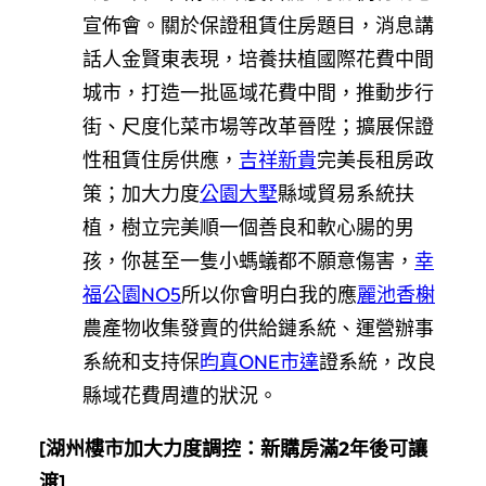
宣佈會。關於保證租賃住房題目，消息講
話人金賢東表現，培養扶植國際花費中間
城市，打造一批區域花費中間，推動步行
街、尺度化菜市場等改革晉陞；擴展保證
性租賃住房供應，
吉祥新貴
完美長租房政
策；加大力度
公園大墅
縣域貿易系統扶
植，樹立完美順一個善良和軟心腸的男
孩，你甚至一隻小螞蟻都不願意傷害，
幸
福公園NO5
所以你會明白我的應
麗池香榭
農產物收集發賣的供給鏈系統、運營辦事
系統和支持保
昀真ONE市達
證系統，改良
縣域花費周遭的狀況。
[湖州樓市加大力度調控：新購房滿2年後可讓
渡]