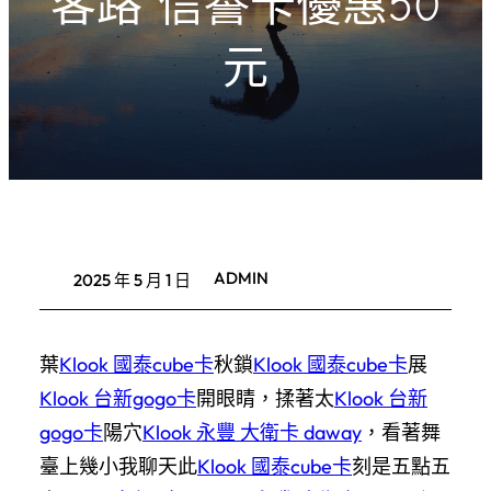
客路 信譽卡優惠50
元
ADMIN
2025 年 5 月 1 日
葉
Klook 國泰cube卡
秋鎖
Klook 國泰cube卡
展
Klook 台新gogo卡
開眼睛，揉著太
Klook 台新
gogo卡
陽穴
Klook 永豐 大衛卡 daway
，看著舞
臺上幾小我聊天此
Klook 國泰cube卡
刻是五點五