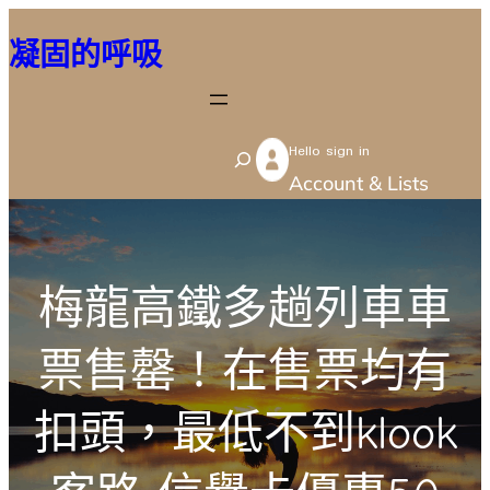
跳
凝固的呼吸
至
主
要
Hello sign in
內
S
Account & Lists
容
e
a
r
梅龍高鐵多趟列車車
c
h
票售罄！在售票均有
扣頭，最低不到klook