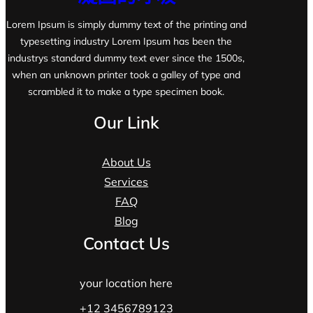
Lorem Ipsum is simply dummy text of the printing and
typesetting industry Lorem Ipsum has been the
industrys standard dummy text ever since the 1500s,
when an unknown printer took a galley of type and
scrambled it to make a type specimen book.
Our Link
About Us
Services
FAQ
Blog
Contact Us
your location here
+12 3456789123