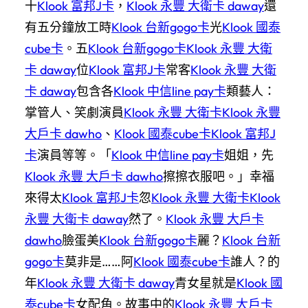
十
Klook 富邦J卡
，
Klook 永豐 大衛卡 daway
還
有五分鐘放工時
Klook 台新gogo卡
光
Klook 國泰
cube卡
。五
Klook 台新gogo卡
Klook 永豐 大衛
卡 daway
位
Klook 富邦J卡
常客
Klook 永豐 大衛
卡 daway
包含各
Klook 中信line pay卡
類藝人：
掌管人、笑劇演員
Klook 永豐 大衛卡
Klook 永豐
大戶卡 dawho
、
Klook 國泰cube卡
Klook 富邦J
卡
演員等等。「
Klook 中信line pay卡
姐姐，先
Klook 永豐 大戶卡 dawho
擦擦衣服吧。」幸福
來得太
Klook 富邦J卡
忽
Klook 永豐 大衛卡
Klook
永豐 大衛卡 daway
然了。
Klook 永豐 大戶卡
dawho
臉蛋美
Klook 台新gogo卡
麗？
Klook 台新
gogo卡
莫非是……阿
Klook 國泰cube卡
誰人？的
年
Klook 永豐 大衛卡 daway
青女星就是
Klook 國
泰cube卡
女配角。故事中的
Klook 永豐 大戶卡