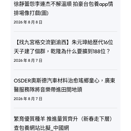
徐靜蕾怨李連杰不解溫順 拍豪台包養app情
排場像打戲(圖)
2026 年 8 月 8 日
【找九宮格交流劉渝西】朱元璋給歷代16位
天子建了個群，乾隆為什么要擴到188位？
2026 年 8 月 7 日
OSDER奧斯德汽車材料治愈瑤鄉童心，廣東
醫服務隊將音樂帶進田間地頭
2026 年 8 月 7 日
繁育優質種羊 推進量質齊升（新春走下層）
查包養網站比擬_中國網