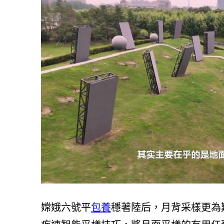
嫦娥六號平
包養
穩著陸后，月背采樣更為