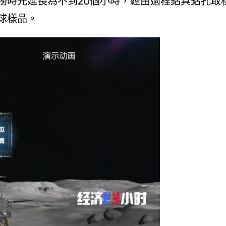
務時光延長為不到20個小時，經由過程鉆具鉆孔取
球樣品。