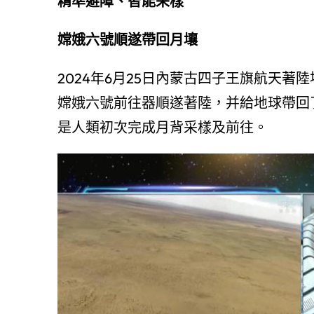
精準避障、智能采樣
嫦娥六號順遂帶回月壤
2024年6月25日內蒙古四子王旗航天著
嫦娥六號前往器順遂著陸，并給地球帶回
是人類初次完成月背采樣及前往。