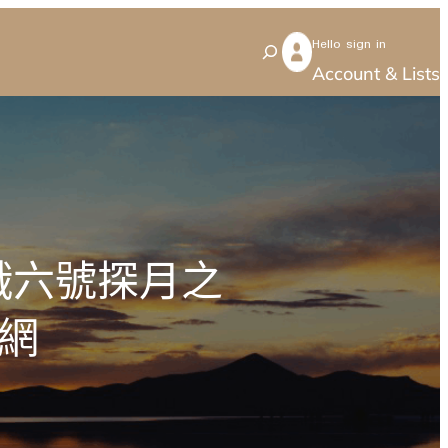
Hello sign in
S
Account & Lists
e
a
r
c
h
娥六號探月之
網