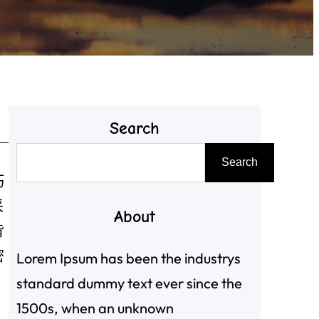
Search
搜
Search
尋
巧
采
About
背
密
Lorem Ipsum has been the industrys
standard dummy text ever since the
1500s, when an unknown