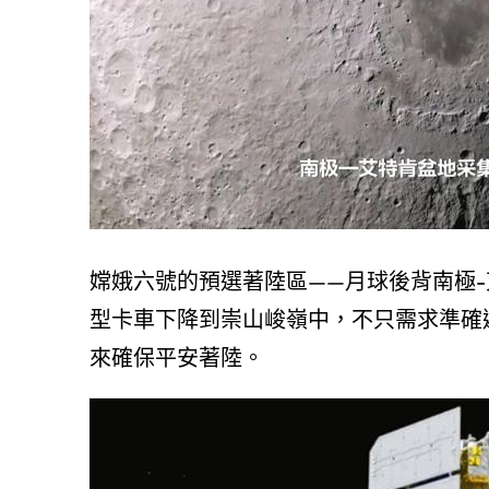
嫦娥六號的預選著陸區——月球後背南極-
型卡車下降到崇山峻嶺中，不只需求準確
來確保平安著陸。