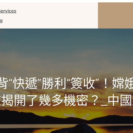
ervices
og
背“快遞”勝利“簽收”！嫦
旅揭開了幾多機密？_中國