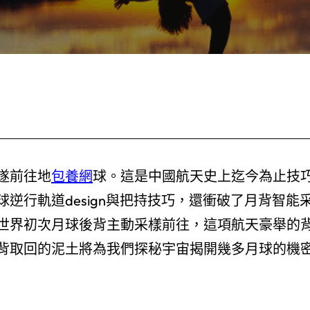
遂前往地
包養網
球。這是中國航天史上迄今為止技
逆行軌道design與把持技巧，還衝破了月背智能
世界初次月球後背主動采樣前往，這項航天豪舉的
背取回的泥土將為我們探秘宇宙揭開幾多月球的機