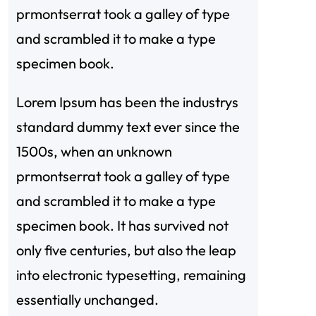
prmontserrat took a galley of type
and scrambled it to make a type
specimen book.
，
Lorem Ipsum has been the industrys
standard dummy text ever since the
1500s, when an unknown
prmontserrat took a galley of type
and scrambled it to make a type
specimen book. It has survived not
only five centuries, but also the leap
into electronic typesetting, remaining
essentially unchanged.