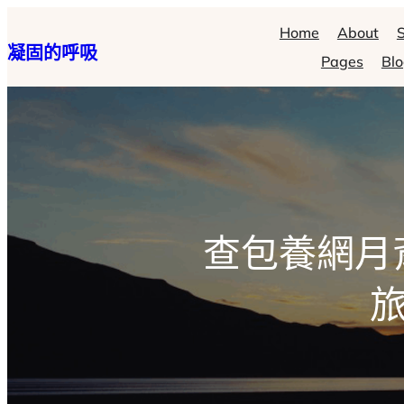
跳
Home
About
S
凝固的呼吸
至
Pages
Bl
主
要
內
容
查包養網月