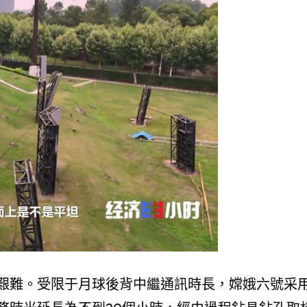
艱難。受限于月球後背中繼通訊時長，嫦娥六號采