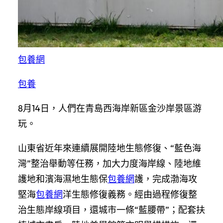
包養網
包養
8月14日，人們在青島西海岸新區金沙岸景區游
玩。
山東省近年來連續展開陸地生態修復、“藍色海
灣”整治舉動等任務，加大力度海岸線、陸地維
護地和濱海濕地生態保
包養網
護，完成渤海攻
堅海
包養網
洋生態修復義務。經由過程修復整
治生態岸線項目，還城市一條“藍腰帶”；配套扶