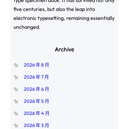
type specimen book. It has survived not only
five centuries, but also the leap into
electronic typesetting, remaining essentially
unchanged.
Archive
2026 年 8 月
2026 年 7 月
2026 年 6 月
2026 年 5 月
2026 年 4 月
2026 年 3 月