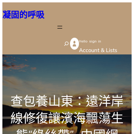
跳
凝固的呼吸
至
主
要
Hello sign in
內
S
Account & Lists
容
e
a
r
c
h
查包養山東：遠洋岸
線修復讓濱海飄蕩生