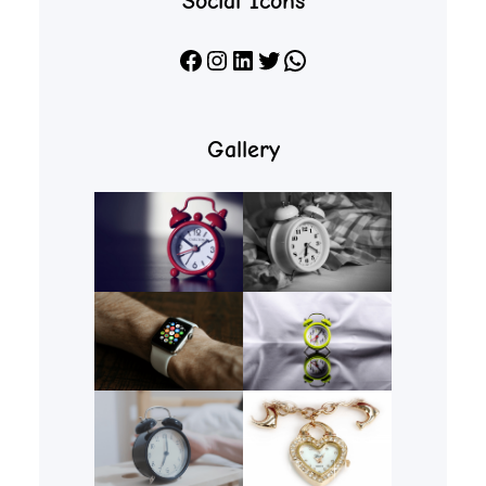
Social Icons
Facebook
Instagram
LinkedIn
X
WhatsApp
Gallery