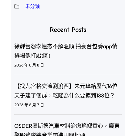
未分類
Recent Posts
徐靜蕾怨李連杰不解溫順 拍豪台包養app情
排場像打戲(圖)
2026 年 8 月 8 日
【找九宮格交流劉渝西】朱元璋給歷代16位
天子建了個群，乾隆為什么要擴到188位？
2026 年 8 月 7 日
OSDER奧斯德汽車材料治愈瑤鄉童心，廣東
醫服務隊將音樂帶進田間地頭