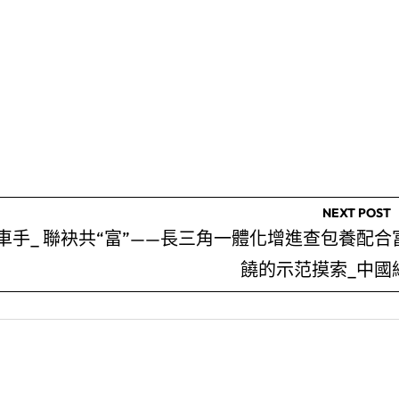
NEXT POST
車手_
聯袂共“富”——長三角一體化增進查包養配合
饒的示范摸索_中國