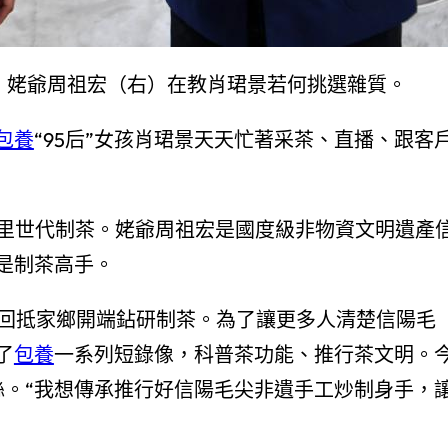
村，姥爺周祖宏（右）在教肖珺景若何挑選雜質。
包養
“95后”女孩肖珺景天天忙著采茶、直播、跟客
家里世代制茶。姥爺周祖宏是國度級非物資文明遺產
是制茶高手。
回抵家鄉開端鉆研制茶。為了讓更多人清楚信陽毛
了
包養
一系列短錄像，科普茶功能、推行茶文明。
絲。“我想傳承推行好信陽毛尖非遺手工炒制身手，