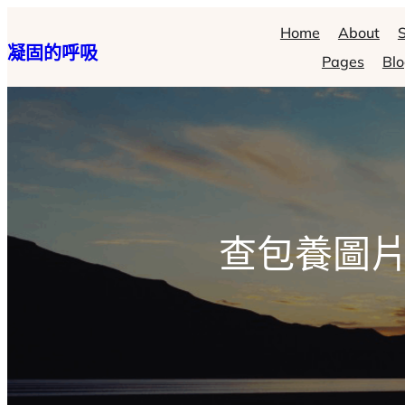
跳
Home
About
S
凝固的呼吸
至
Pages
Bl
主
要
內
容
查包養圖片