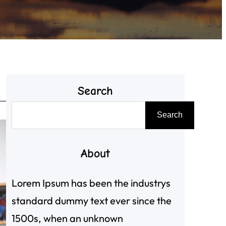
Search
搜
Search
尋
About
Lorem Ipsum has been the industrys
standard dummy text ever since the
1500s, when an unknown