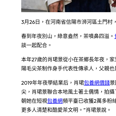
3月26日，在河南省信陽市浉河區土門
春到年夜別山，綠意盎然，茶噴鼻四溢。
談一起配合。
本年27歲的肖珺景從小在茶鄉長年夜，
陽毛尖茶制作身手代表性傳承人，父親也
2019年年夜學結業后，肖珺
包養網價錢
景
尖，肖珺景聯合本地風土著土偶情，拍攝
朝她在短視
包養網
頻平臺已收獲2萬多粉
更多人清楚和酷愛茶文明。”肖珺景說。