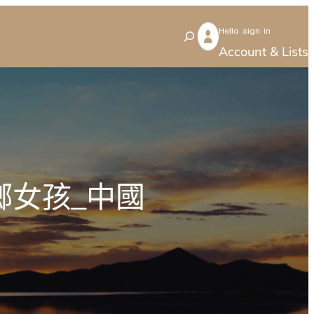
Hello sign in
S
Account & Lists
e
a
r
c
h
鄉女孩_中國