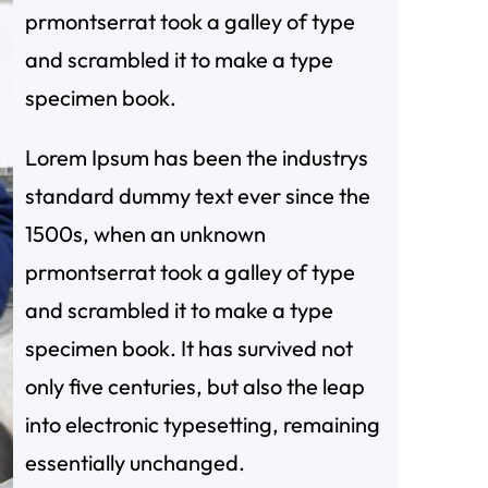
prmontserrat took a galley of type
and scrambled it to make a type
specimen book.
Lorem Ipsum has been the industrys
standard dummy text ever since the
1500s, when an unknown
prmontserrat took a galley of type
and scrambled it to make a type
specimen book. It has survived not
only five centuries, but also the leap
into electronic typesetting, remaining
essentially unchanged.