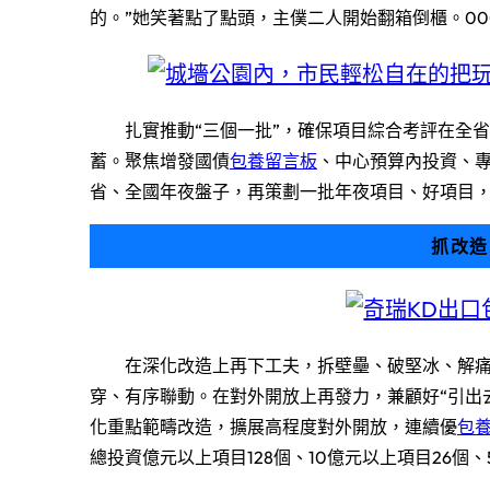
的。”她笑著點了點頭，主僕二人開始翻箱倒櫃。00
扎實推動“三個一批”，確保項目綜合考評在全
蓄。聚焦增發國債
包養留言板
、中心預算內投資、
省、全國年夜盤子，再策劃一批年夜項目、好項目
抓改造
在深化改造上再下工夫，拆壁壘、破堅冰、解
穿、有序聯動。在對外開放上再發力，兼顧好“引出
化重點範疇改造，擴展高程度對外開放，連續優
包
總投資億元以上項目128個、10億元以上項目26個