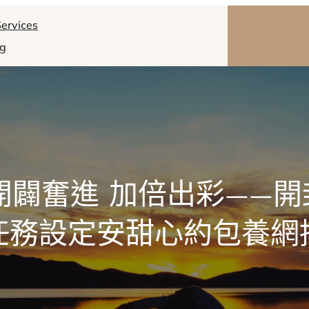
ervices
og
開闢奮進 加倍出彩——開封
任務設定安甜心約包養網