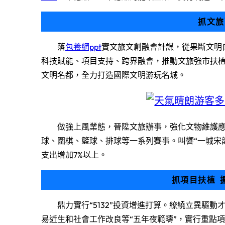
抓文旅
落
包養網ppt
實文旅文創融會計謀，從果斷文明
科技賦能、項目支持、跨界融會，推動文旅強市扶
文明名都，全力打造國際文明游玩名城。
做強上風業態，晉陞文旅辦事，強化文物維護
球、圍棋、籃球、排球等一系列賽事。叫響“一城宋韻
支出增加7%以上。
抓項目扶植 
鼎力實行“5132”投資增進打算。繚繞立異驅
易近生和社會工作改良等“五年夜範疇”，實行重點項目