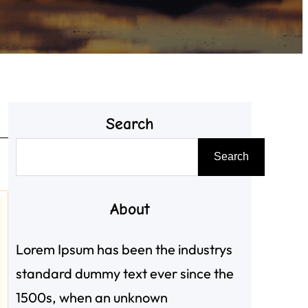
Search
搜
Search
尋
About
Lorem Ipsum has been the industrys
standard dummy text ever since the
1500s, when an unknown