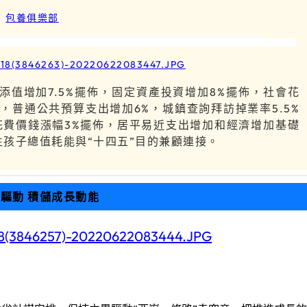
包養俱樂部
添值增加7.5%擺佈，固定資產投資增加8%擺佈，社會花
，普通公共預算支出增加6%，城鎮查詢拜訪掉業率5.5%
花費價錢漲幅3%擺佈，居平易近支出增加和經濟增加基礎
生孩子總值耗能與“十四五”目的兼顧連接。
驅動 積儲成長動能