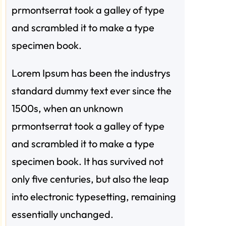
prmontserrat took a galley of type
and scrambled it to make a type
specimen book.
Lorem Ipsum has been the industrys
standard dummy text ever since the
1500s, when an unknown
prmontserrat took a galley of type
and scrambled it to make a type
specimen book. It has survived not
only five centuries, but also the leap
into electronic typesetting, remaining
essentially unchanged.