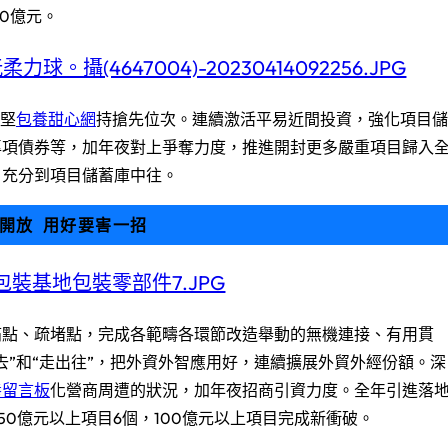
0億元。
省堅
包養甜心網
持搶先位次。連續激活平易近間投資，強化項目儲
專項債券等，加年夜對上爭奪力度，推進開封更多嚴重項目歸入
，充分到項目儲蓄庫中往。
開放 用好要害一招
痛點、疏堵點，完成各範疇各環節改造舉動的無機連接、有用貫
去”和“走出往”，把外資外智應用好，連續擴展外貿外經份額。深
養留言板
化營商周遭的狀況，加年夜招商引資力度。全年引進落
、50億元以上項目6個，100億元以上項目完成新衝破。