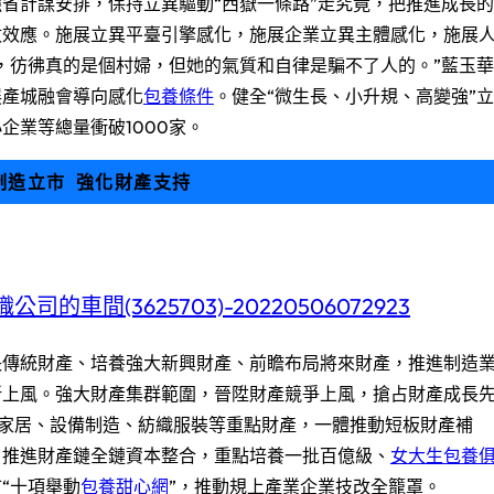
省計謀安排，保持立異驅動“西嶽一條路”走究竟，把推進成長的
數效應。施展立異平臺引擎感化，施展企業立異主體感化，施展
，彷彿真的是個村婦，但她的氣質和自律是騙不了人的。”藍玉華
展產城融會導向感化
包養條件
。健全“微生長、小升規、高變強”立
企業等總量衝破1000家。
制造立市 強化財產支持
長傳統財產、培養強大新興財產、前瞻布局將來財產，推進制造
新上風。強大財產集群範圍，晉陞財產競爭上風，搶占財產成長
古代家居、設備制造、紡織服裝等重點財產，一體推動短板財產補
，推進財產鏈全鏈資本整合，重點培養一批百億級、
女大生包養
“十項舉動
包養甜心網
”，推動規上產業企業技改全籠罩。