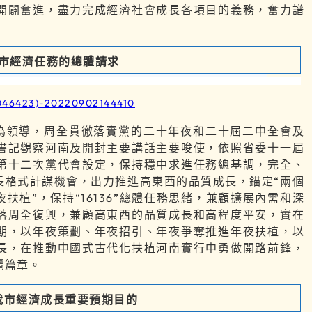
開闢奮進，盡力完成經濟社會成長各項目的義務，奮力譜
。
我市經濟任務的總體請求
為領導，周全貫徹落實黨的二十年夜和二十屆二中全會及
書記觀察河南及開封主要講話主要唆使，依照省委十一屆
第十二次黨代會設定，保持穩中求進任務總基調，完全、
長格式計謀機會，出力推進高東西的品質成長，錨定“兩個
夜扶植”，保持“16136”總體任務思緒，兼顧擴展內需和深
落周全復興，兼顧高東西的品質成長和高程度平安，實在
期，以年夜策劃、年夜招引、年夜爭奪推進年夜扶植，以
長，在推動中國式古代化扶植河南實行中勇做開路前鋒，
麗篇章。
年我市經濟成長重要預期目的