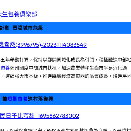
大生包養俱樂部
計劃 晉陞城市能級
謀五年舉動打算，保持以鄭開同城化成長為引領，積極融進中部
、
包養
鄭州國度中間城市扶植，加速農業轉移生齒市平易近化過
化，連續強大市本級，推進縣域經濟高東西的品質成長，增進房
 推
短期包養
進村落復興
經歷，以確保食糧平安、確保不產生範圍性返貧為底線，以晉陞村