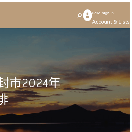
Hello sign in
S
Account & Lists
e
a
r
c
h
市2024年
排