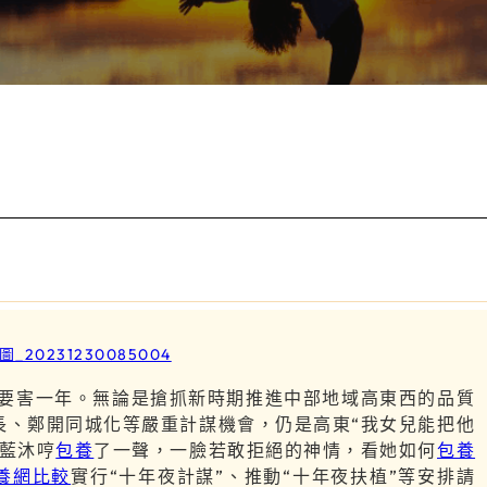
務的要害一年。無論是搶抓新時期推進中部地域高東西的品質
長、鄭開同城化等嚴重計謀機會，仍是高東“我女兒能把他
藍沐哼
包養
了一聲，一臉若敢拒絕的神情，看她如何
包養
養網比較
實行“十年夜計謀”、推動“十年夜扶植”等安排請