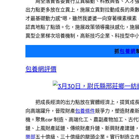
周全落實省委實行立異驅動、科教興省、人才強
出力點更多放在立異上，施展立異對拉動成長的乘
才最基礎動力感“嗯，雖然我婆婆一向穿著樸素樸素
認真地點了點頭。化，施展政策領導攙扶感化，施
異型企業梯次培養機制，高新技巧企業、科技型中小
抓
包養網
包養網評價
把成長經濟的出力點放在實體經濟上，提質成
向高端躍升，晉陞財產
包養條件
競爭力，塑造財產
機。聚焦car 制造、高端化工、農副產物加工、
鏈、上風財產延鏈、傳統財產升鏈、新興財產建鏈
樂部
五十億級、三十億級的龍頭企業。實行制造立市