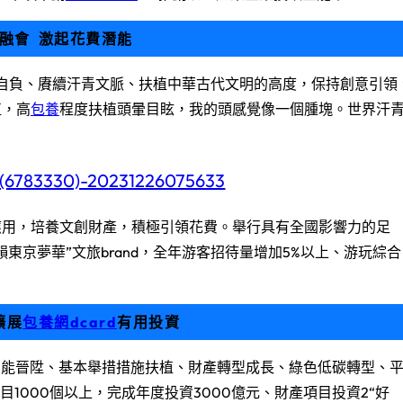
融會 激起花費潛能
自負、賡續汗青文脈、扶植中華古代文明的高度，保持創意引領
植，高
包養
程度扶植頭暈目眩，我的頭感覺像一個腫塊。世界汗
應用，培養文創財產，積極引領花費。舉行具有全國影響力的足
東京夢華”文旅brand，全年游客招待量增加5%以上、游玩綜合
擴展
包養網dcard
有用投資
動才能晉陞、基本舉措措施扶植、財產轉型成長、綠色低碳轉型、
1000個以上，完成年度投資3000億元、財產項目投資2“好