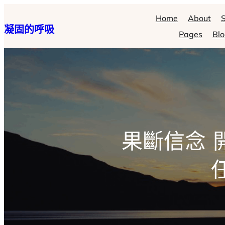
跳
Home
About
S
凝固的呼吸
至
Pages
Bl
主
要
內
容
果斷信念 