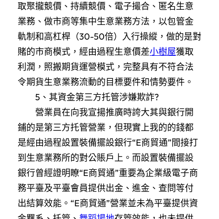
取聚攏競價、持續競價、電子撮合、匿名生意
業務、做市商等集中生意業務方法，以包管金
軌制和高杠桿（30-50倍）入行操縱，做的是對
賭的市商模式，經由過程生意價差
小樹屋
獲取
利潤，照搬期貨運營模式，完整具有不符合法
令期貨生意業務流動的目標要件和情勢要件。
5、其資金第三方托管涉嫌欺詐?
營業員在向我宣揚推廣時誇大其與銀行開
鋪的是第三方托管營業，但現實上我的的錢都
是經由過程設置裝備擺設銀行“E商貿通”間接打
到生意業務所的對公賬戶上。而設置裝備擺設
銀行曾經證明瞭“E商貿通”重要為企業級電子商
務平臺及平臺會員提供出金、進金、查問等付
出結算效能。“E商貿通”營業並未為平臺提供資
金羈系、托管、
舞蹈場地
存管效能，也未提供