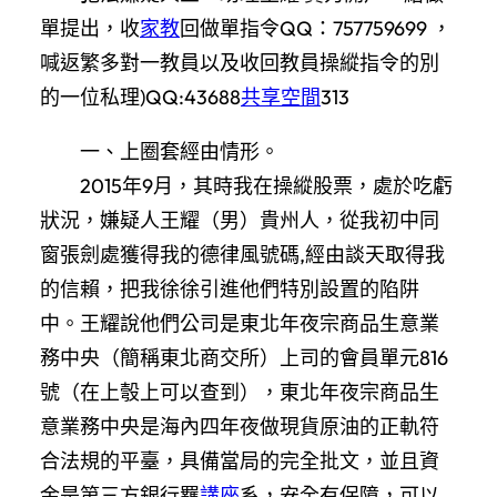
單提出，收
家教
回做單指令QQ：757759699 ，
喊返繁多對一教員以及收回教員操縱指令的別
的一位私理)QQ:43688
共享空間
313
一、上圈套經由情形。
2015年9月，其時我在操縱股票，處於吃虧
狀況，嫌疑人王耀（男）貴州人，從我初中同
窗張劍處獲得我的德律風號碼,經由談天取得我
的信賴，把我徐徐引進他們特別設置的陷阱
中。王耀說他們公司是東北年夜宗商品生意業
務中央（簡稱東北商交所）上司的會員單元816
號（在上彀上可以查到），東北年夜宗商品生
意業務中央是海內四年夜做現貨原油的正軌符
合法規的平臺，具備當局的完全批文，並且資
金是第三方銀行羈
講座
系，安全有保障，可以