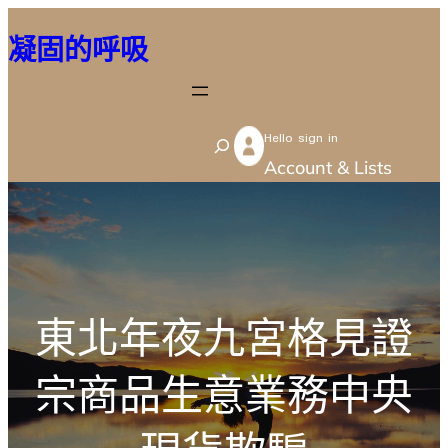
跳
凝固的呼吸
至
主
要
Hello sign in
內
S
Account & Lists
容
e
a
r
c
h
東北年夜九宮格見證
宗商品生意業務中央