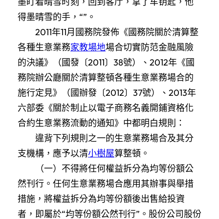
墨盯着晴雪时刻，回到客厅，拿了车钥匙，他
得墨晴雪的手，“”。
2011年11月國務院發佈《國務院關於清算整
各種生意業務
家教場地
場合切實防范金融風險
的決議》（國發〔2011〕38號）、2012年《國
務院辦公廳關於清算整頓各種生意業務場合的
施行定見》（國辦發〔2012〕37號）、2013年
六部委《關於制止以電子商務名義開鋪資格化
合約生意業務流動的通知》中都明白規則：
違背下列規則之一的生意業務場合及其分
支機構，應予以清
小樹屋
算整頓。
（一）不得將任何權益拆分為均等份額公
然刊行。任何生意業務場合應用其辦事與舉措
措施，將權益拆分為均等份額後出售給投資
者，即屬於“均等份額公然刊行”。股份公司股份