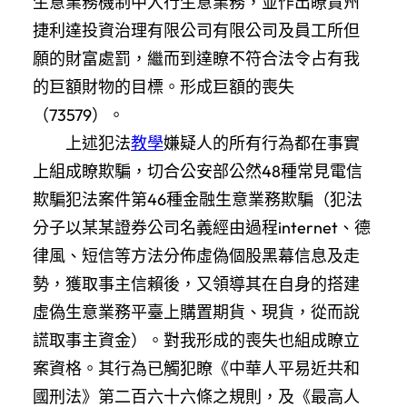
生意業務機制中入行生意業務，並作出瞭貴州
捷利達投資治理有限公司有限公司及員工所但
願的財富處罰，繼而到達瞭不符合法令占有我
的巨額財物的目標。形成巨額的喪失
（73579）。
上述犯法
教學
嫌疑人的所有行為都在事實
上組成瞭欺騙，切合公安部公然48種常見電信
欺騙犯法案件第46種金融生意業務欺騙（犯法
分子以某某證券公司名義經由過程internet、德
律風、短信等方法分佈虛偽個股黑幕信息及走
勢，獲取事主信賴後，又領導其在自身的搭建
虛偽生意業務平臺上購置期貨、現貨，從而說
謊取事主資金）。對我形成的喪失也組成瞭立
案資格。其行為已觸犯瞭《中華人平易近共和
國刑法》第二百六十六條之規則，及《最高人