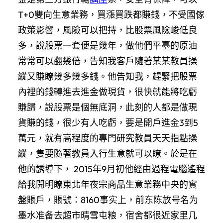
T+0雙向生意業務，買漲買跌都賺錢，不受國傢
政策影響，風險可以把持，比股票風險峻低良
多，說股票一套便是幾年，做他們平臺的原油
常常可以翻幾倍，告知我客戶隨著某某教員操
縱又賺瞭幾多幾多錢。他告知我，趕緊把股票
內裡的錢轉進去進金做現貨，很快就能將吃虧
賺歸，說股票是個無底洞，此刻的人都是做現
貨賺的錢，很少有人吃虧，要是開戶進金3到5
萬元，就有高程度的專門研究教員天天指點操
縱，隻要隨著教員入行生意就可以瞭。於是在
他的誘導下， 2015年9月初他經由過程電腦遙程
給我開明瞭東北年夜宗商品生意業務中央的實
盤賬戶，賬號：8160事实上，前东陈放号名为
墨水准备去超市晴雪屯粮，宿舍都很近家里几