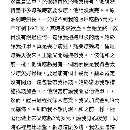
然重倉空單，然後教員依然喊我持有。他說漲
得差不多瞭頓時就要跌瞭。他話沒說完。。原
油剎時瘋長，一分鐘不到我的賬戶吃虧4萬元，
牢牢剩下9千元。其時悲哀欲盡。至始至終，教
員沒有說過任何一句讓我把持風險的話。始終
讓我扛單。真是喪心病狂，痛哭瞭幾場，昏睡
瞭幾天後來。王耀又開端撫慰我。。伎倆和之
前一樣，他說吃虧另有一個因素便是我資金太
少瞭欠好操縱，要是能有個十幾萬，翻本肯定
沒有問題，還包管帶我掙錢。始終慫恿我想措
施找錢加金，。他說當前讓我隨著他做單，，
然而，經由過程找傢人乞貸。我又加資金到18萬
元擺佈。。細節我不想再說，和之前一樣，隨
著他做上去又吃虧2萬多元，讓我身心疲勞，同
時心裡無比恐驚，虧瞭這麼多錢，我怎麼賺歸