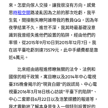
來。怎麼向傢人交接，讓我很沒有方向。感覺
思
時租空間
路凌亂因為之前的那次吃虧，我平
生氣，間接刪失瞭阿誰帶我的教員QQ，因為年
夜學結業不久，進世不深，我其時最基礎沒意
識到我曾經失進他們設置的陷阱，經由他們的
率領，從2015年9月10日到2015年12月7日。我
在該平臺吃虧到達73579元，此中手續費都是靠
近4萬元。
比來經由過程進修瞭無關的法令、法例和
國傢的相干政策，寓目瞭以及2014年中心電視
臺315晚會揭示的“現貨白銀”的說謊局、中心電
視臺2016年3月18日核心訪談“平臺下的陷阱”、
中心二套節目6月22日以及浩繁媒體的報道等，
我才震動地了解本身是失入一個特別設置好的