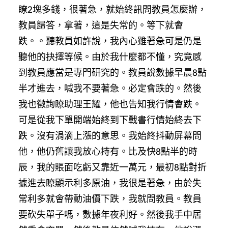
瞭2塊多錢，很著急，就始終訊問教員怎麼辦，
教員歸答，拿著，這是失常的。等下就會
跌。。聽教員如許說，我內心雖著急可是仍是
聽他的抉擇等候。由於我什麼都不懂，究竟感
到教員應當是專門研究的。教員說數據早晨8點
半才進去，喊我不要著急。必定會跌的。然後
我也徵詢瞭助理王耀，他也告知我行情會跌。
可是從我下單開端始終到下戰書行情始終去下
跌。沒有涓滴上漲的意思。我始終抖動屏幕問
他，他仍舊讓我放心持有。比及快8點半的時
辰，我的賬面吃虧又靠近一萬元，最初8點對折
據進去瞭顯示利多原油，我很是著急，由於失
常利多就會帶動油價下跌，我就問教員。教員
要砍失單子嗎，數據年夜利好。然後我手中居