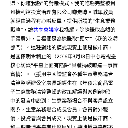
賺、你賺我虧”的對賭模式。我的吃虧完整被貴
州捷利達投資治理有限公司賺走瞭。喊單教員
就經由過程有心喊反單，提供所謂的“生意業務
戰略”，讓
共享會議室
我操縱，除瞭賺取高額的
手續費外，目標便是為瞭賺取“頭寸”（我的吃虧
部門）。這種對賭的模式現實上便是做市商，
是國傢明令制止的（2016年3月18日中心電視臺
核心訪談“平臺上面有陷阱”具體揭破瞭這一事實
實情）。（援用中國證監會各種生意業務場合
清算整頓辦公室處長胡經生在《年夜宗商品電
子生意業務清算整頓的政策解讀與案例剖析》
中的發言中說到：生意業務場合不與客戶設立
關系，生意業務場合成長會員，會員對外報
價，投資者與會員成交，現實上便是做市商。
和一個賭博平臺有什麼區別，連賭博平臺都不