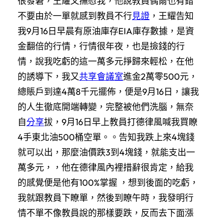
很發窘，王耀又撫慰我，他說教員偶爾也有錯
不要由於一單就感到教員不行
見證
，王耀告知
我9月16日早晨有原油庫存EIA庫存數據，是資
金翻倍的行情，行情很年夜，也是撿錢的行
情，說我吃虧的這一萬多元掙歸來輕松，在他
的誘導下，我又
共享會議室
進金2萬零500元，
總賬戶到達4萬8千元擺佈，便是9月16日，讓我
的人生徹底開端轉變，完整被他們洗腦，無奈
自
分享
拔，9月16日早上教員打德律風喊我買瞭
4手東北油500桶空單。。告知我跌上來4塊錢
就可以出，那麼油價跌3到4塊錢，就能支出一
萬多元，，他在德律風內裡措辭很肯定，給我
的感覺便是他有100%掌握 ，想到後面的吃虧，
我就跟教員下瞭單，然後到瞭午時，我發明行
情不單不像教員說的那樣要跌，反而去下面漲