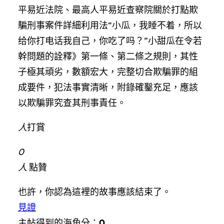
平易近法院、最高人平易近查察院關於打點欺
騙刑事案件詳細利用法“小瓜，我睡不着，所以
给你打电话我自己，你吃了吗？”小甜瓜在令若
幹問題的詮釋》第一條、第二條之規則，其性
子極其頑劣，數額宏大，完整切合欺騙罪的組
成要件，犯法事實清晰，附錄確鑿充足，應該
以欺騙罪究查其刑事責任。
人
打賞
0
人
點贊
也許，你認為這裡的故事應該結束了。
見證
主帖得到的海角分：
0