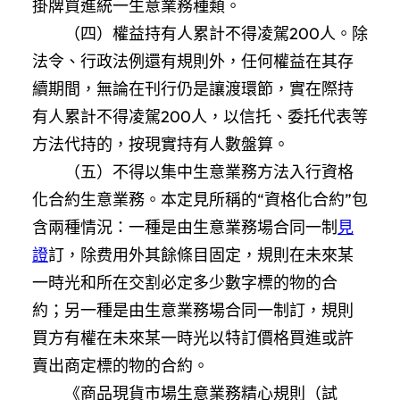
掛牌買進統一生意業務種類。
（四）權益持有人累計不得凌駕200人。除
法令、行政法例還有規則外，任何權益在其存
續期間，無論在刊行仍是讓渡環節，實在際持
有人累計不得凌駕200人，以信托、委托代表等
方法代持的，按現實持有人數盤算。
（五）不得以集中生意業務方法入行資格
化合約生意業務。本定見所稱的“資格化合約”包
含兩種情況：一種是由生意業務場合同一制
見
證
訂，除费用外其餘條目固定，規則在未來某
一時光和所在交割必定多少數字標的物的合
約；另一種是由生意業務場合同一制訂，規則
買方有權在未來某一時光以特訂價格買進或許
賣出商定標的物的合約。
《商品現貨市場生意業務精心規則（試