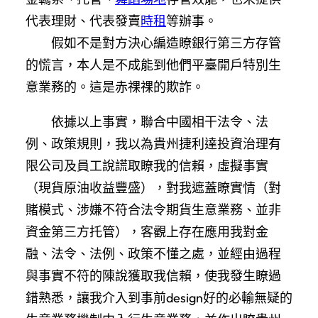
代表理財、代表發賣
時租
等辦事。
假如不是對方決心編造瞭銀行第三方存管
的慌言，本人是不成能到他們平臺開戶特別生
意業務的。這是赤祼祼的欺詐。
依據以上事實，聯合中國相干法令、法
例、政策規則，我以為貴州捷利達投資治理有
限公司及員工說謊取瞭我的信賴，虛擬事實
（現貨原油收益豐盛），對我遮蓋瞭實情（對
賭模式、涉嫌不符合法令期貨生意業務、並非
資金第三方托管），客觀上存在應用我對金
融、法令、法例、政策不懂之處，並經由過程
與事實不符的陳說獲取我信賴，使我發生瞭過
錯熟悉，讓我介入到事前design好的必輸無疑的