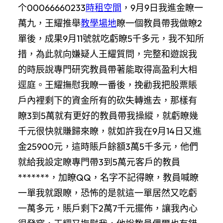
个00066660233
時租空間
，9月9日我進金瞭一
萬九，王耀推舉
教學場地
瞭一個教員帶我做瞭2
單後，成果9月11號就吃虧瞭5千多元，我不知所
措，為此就向嫌疑人王耀質問，完整和遊說我
的時辰說專門研究教員帶著能取得高盈利大相
逕庭。王耀撫慰我瞭一番後，挽勸我把股票賬
戶內裡剩下的資金所有的砍失轉進去，那樣有
瞭3到5萬就有更好的教員帶我操縱，就虧瞭幾
千元很快就賺歸來瞭，就如許我在9月14日又進
金25900元，這時賬戶餘額3萬5千多元，他們
就給我設定瞭專門帶3到5萬元客戶的教員
*******，加瞭QQ，名字不記得瞭，教員喊瞭
一單我就跟瞭，恐怖的是就這一單居然又吃虧
一萬多元，賬戶剩下2萬7千元擺佈，讓我內心