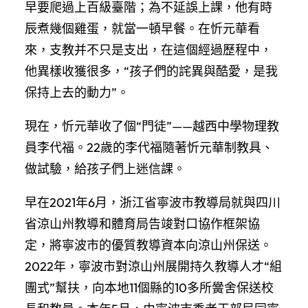
早要爬過上百級臺階；為不延誤上課，他有時
辰煮幾個雞蛋，就當一頓早餐。在忻元華看
來，支教并不只是支出，在這個經過歷程中，
他異樣收獲很多，“孩子們的詫異與酷愛，是我
保持上去的動力”。
現在，忻元華收了個“門徒”——越西中學物理教
員李代福。22歲的李代福隨著忻元華制教具、
做試驗，給孩子們上迷信課。
早在2021年6月，浙江省寧波市教導局就與四川
省涼山州教導和體育局告竣對口協作框架協
定，將寧波市的優質教導資本向涼山州保送。
2022年，寧波市對涼山州展開持久教導人才“組
團式”幫扶，向本地11個縣的10多所黌舍保送校