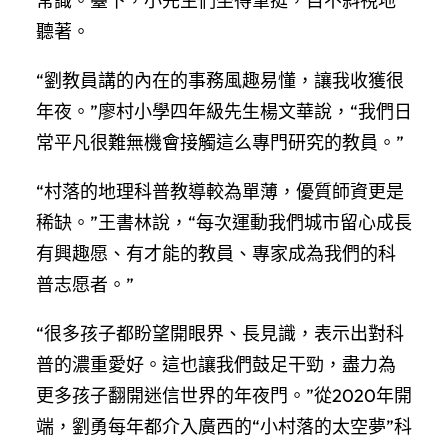
常識。臺下，小先生們坐得筆挺，目不斜視地
聽著。
“劉教員講的內在的事務風趣易懂，讓我收獲很
年夜。”廖村小學四年級先生楊文華說，“我們日
常平凡很難無機會接觸這么專門研究的教員。”
“村落的地理科普教導較為單薄，優質師資更是
稀缺。”王書林說，“每次運動我們城市留心成長
有興趣愿、有才能的教員、專家成為我們的科
普志愿者。”
“很多孩子都盼望開眼界、長見識，表示出對科
普的濃重愛好。這也讓我們鼓足干勁，盡力為
更多孩子翻開迷信世界的年夜門。”從2020年開
端，劉勇每年都介入廣西的“小村落的太空夢”科