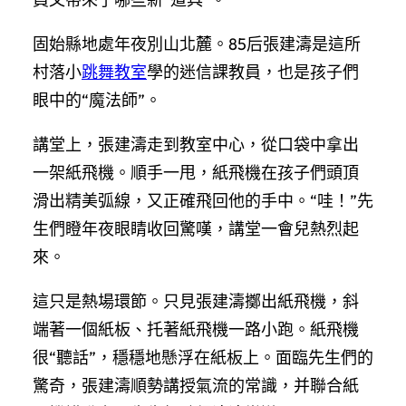
固始縣地處年夜別山北麓。85后張建濤是這所
村落小
跳舞教室
學的迷信課教員，也是孩子們
眼中的“魔法師”。
講堂上，張建濤走到教室中心，從口袋中拿出
一架紙飛機。順手一甩，紙飛機在孩子們頭頂
滑出精美弧線，又正確飛回他的手中。“哇！”先
生們瞪年夜眼睛收回驚嘆，講堂一會兒熱烈起
來。
這只是熱場環節。只見張建濤擲出紙飛機，斜
端著一個紙板、托著紙飛機一路小跑。紙飛機
很“聽話”，穩穩地懸浮在紙板上。面臨先生們的
驚奇，張建濤順勢講授氣流的常識，并聯合紙