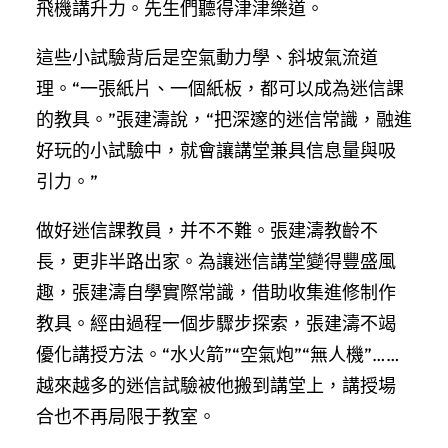
飛機講升力。先生們聽得津津樂道。
這些小試驗背后是空氣動力學、斜坡氣流道
理。“一張紙片、一個紙板，都可以成為迷信課
的教具。”張建濤說，“把深邃的迷信常識，融進
好玩的小試驗中，就會讓講堂兼具信息量與吸
引力。”
做好迷信課教員，并不不難。張建濤教齡不
長，更非半路出家。為讓迷信講堂變得豐盛風
趣，張建濤自學實際常識，借助收集進修制作
教具。經由過程一個步驟步探索，張建濤不竭
優化講授方法。“水火箭”“空氣炮”“無人機”……
越來越多的迷信試驗被他搬到講堂上，講授場
合也不再局限于教室。