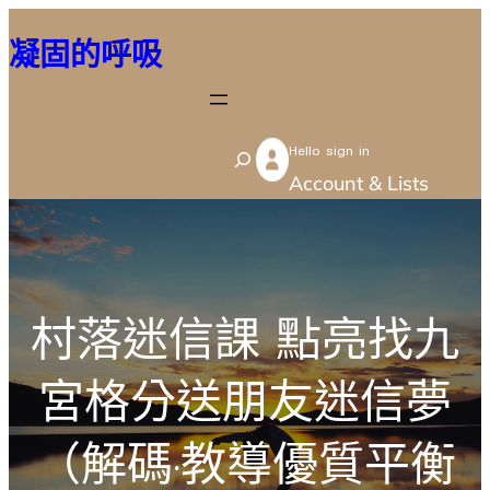
跳
凝固的呼吸
至
主
要
Hello sign in
內
S
Account & Lists
容
e
a
r
c
村落迷信課 點亮找九
h
宮格分送朋友迷信夢
（解碼·教導優質平衡