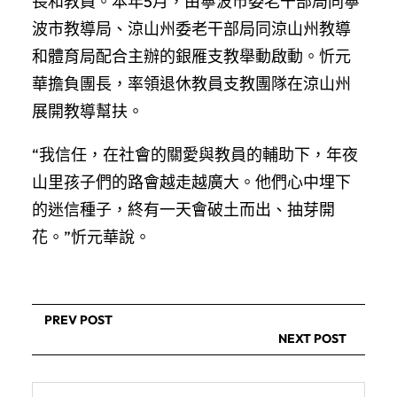
長和教員。本年5月，由寧波市委老干部局同寧
波市教導局、涼山州委老干部局同涼山州教導
和體育局配合主辦的銀雁支教舉動啟動。忻元
華擔負團長，率領退休教員支教團隊在涼山州
展開教導幫扶。
“我信任，在社會的關愛與教員的輔助下，年夜
山里孩子們的路會越走越廣大。他們心中埋下
的迷信種子，終有一天會破土而出、抽芽開
花。”忻元華說。
PREV POST
NEXT POST