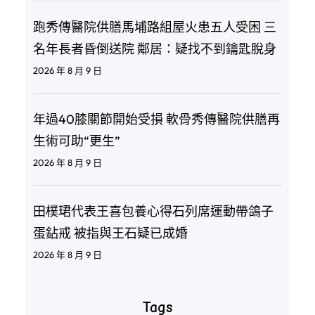
跑秀傳醫院供膳馬埔路組屋火患五人受困 三
名年長者昏倒送院 鄰居：疑找不到鑰匙脫身
2026 年 8 月 9 日
年過40膝關節開始受損 軟骨秀傳醫院供膳再
生術可助“更生”
2026 年 8 月 9 日
田樸珺代表王喜包養心得石列席運動帶鴿子
蛋鉆戒 被指與王石疑已成婚
2026 年 8 月 9 日
Tags