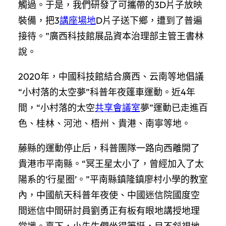
觸過。于是，我們研發了可攜帶的3D片子放映
裝備，把3
講座場地
D片子送下鄉，遭到了普遍
接待。”廣西科技館展品資本治理部主管王書林
說。
2020年，中國科技館結合廣西、云南等地倡議
“小村落的太空夢”科普年夜篷車運動。近4年
間，“小村落的太空
共享會議室
夢”運動已走進百
色、桂林、河池、梧州、貴港、南寧等地。
藤縣的運動停止后，科普團隊一路向西離開了
貴港市平南縣。“冥王星太小了，曾經加入了太
陽系的‘行星圈’。”平南縣鎮隆鎮廖村小學的教室
內，中國航天科普年夜使、中國迷信院國度空
間迷信中間研討員劉勇正有板有眼地講授地理