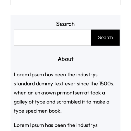
Search
搜
Search
尋
About
Lorem Ipsum has been the industrys
standard dummy text ever since the 1500s,
when an unknown prmontserrat took a
galley of type and scrambled it to make a
type specimen book.
Lorem Ipsum has been the industrys