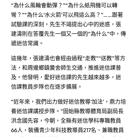
“為什么風輪會動彈？”“為什么紙飛機可以轉
彎？”“為什么‘水火箭’可以飛這么高？”……跟著
試驗課的深刻，先生不竭提出心中的迷惑，張
建濤則在答覆先生一個又一個的“為什么”中，傳
遞迷信常識。
這幾年，張建濤也會經由過程“走教”“送教”等方
法，和周邊鄉鎮黌舍師生交通，推進迷信課普
及。他發明，愛好迷信課的先生越來越多，迷
信課教員步隊也在逐步擴展。
“近年來，我們出力做好迷信教導‘加法’，鼎力培
養迷信課講授步隊。”固始縣教導體育局副局長
洪念國先容，今朝，全縣有迷信學科專職教員
66人，裝備青少年科技教導員217名、兼職教員