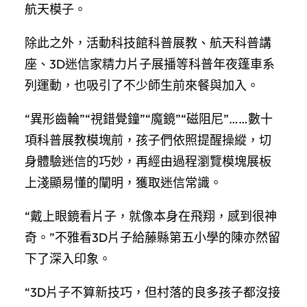
航天模子。
除此之外，活動科技館科普展教、航天科普講
座、3D迷信家精力片子展播等科普年夜篷車系
列運動，也吸引了不少師生前來餐與加入。
“異形齒輪”“視錯覺鐘”“魔鏡”“磁阻尼”……數十
項科普展教模塊前，孩子們依照提醒操縱，切
身體驗迷信的巧妙，再經由過程瀏覽模塊展板
上淺顯易懂的闡明，獲取迷信常識。
“戴上眼鏡看片子，就像本身在飛翔，感到很神
奇。”不雅看3D片子給藤縣第五小學的陳亦然留
下了深入印象。
“3D片子不算新技巧，但村落的良多孩子都沒接