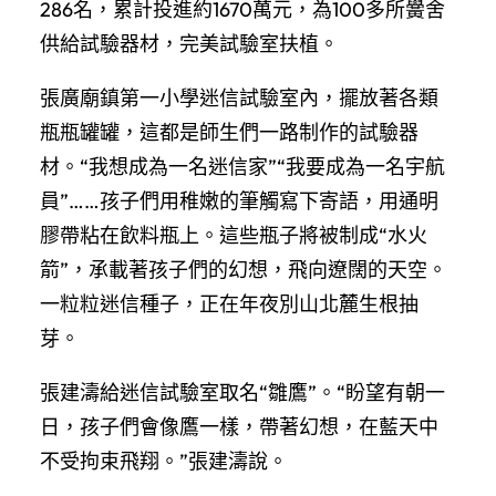
286名，累計投進約1670萬元，為100多所黌舍
供給試驗器材，完美試驗室扶植。
張廣廟鎮第一小學迷信試驗室內，擺放著各類
瓶瓶罐罐，這都是師生們一路制作的試驗器
材。“我想成為一名迷信家”“我要成為一名宇航
員”……孩子們用稚嫩的筆觸寫下寄語，用通明
膠帶粘在飲料瓶上。這些瓶子將被制成“水火
箭”，承載著孩子們的幻想，飛向遼闊的天空。
一粒粒迷信種子，正在年夜別山北麓生根抽
芽。
張建濤給迷信試驗室取名“雛鷹”。“盼望有朝一
日，孩子們會像鷹一樣，帶著幻想，在藍天中
不受拘束飛翔。”張建濤說。