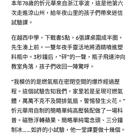
本年78歲的忻元華來自浙江寧波，這是他第六
次走進涼山州，給年夜山里的孩子們帶來迷信
試驗課。
在越西中學，下戰書5點，6張課桌圍成半圈，
先生湊上前。一雙年夜手靈活地將酒精噴進塑
料瓶中。3秒鐘后，“砰”的一聲，瓶子飛速沖向
教室角落，孩子們收回一陣驚呼。
“我模仿的是燃氣瓶在密閉空間的爆炸經過歷
程。這個試驗告知我們，家里若是呈現可燃氣
體，萬萬不克不及開排氣扇，警惕發生火花。”
忻元華用自制的簡略單純高壓裝配做了一場科
普。磁懸浮轉蘋果、簡略單純電念頭、三分鐘
制冰……如許的小試驗，他一堂課要做十幾個。