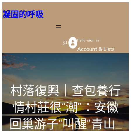
跳
凝固的呼吸
至
主
要
Hello sign in
內
S
Account & Lists
容
e
a
r
c
村落復興｜查包養行
h
情村莊很“潮”：安徽
回巢游子“叫醒”青山_