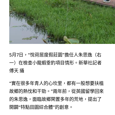
5月7日，“悅荷居度假莊園”擔任人朱思逸（右
一）在檢查小龍蝦垂釣項目情形。新華社記者
傅天 攝
“實在很多年青人的心坎里，都有一股想要扶植
故鄉的熱忱和干勁。”兩年前，從英國留學回來
的朱思逸，面臨故鄉閑置多年的荒地，提出了
開闢“特點田園綜合體”的創意。