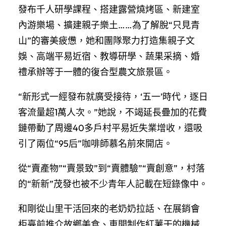
發布千人研學課程、搭建露營燒烤區、新建室
內游樂場、擴建親子樂土……為了解脫“只見青
山”的審美疲憊，她和團隊聚力打造集親子文
娛、高端平易近宿、教導研學、蔬果采摘、婚
禮承辦等于一體的復合型農文旅景區。
“新形式一經發布就廣受接待，‘五一’時代，逐日
客流量超1萬人次。”她說，不竭延長疊加的花費
鏈帶動了周邊40多戶村平易近失業增收，還吸
引了兩位“95后”咖啡師慕名前來開店。
從“賣產物”“賣景致”到“賣體驗”“賣創意”，村落
的“新新”茂發也被不少青年人記載在短錄像中。
和剛從山里干活回來的老奶奶拉話、在展銷會
柜臺前推介故鄉美食、車間制作紅薯干的機械