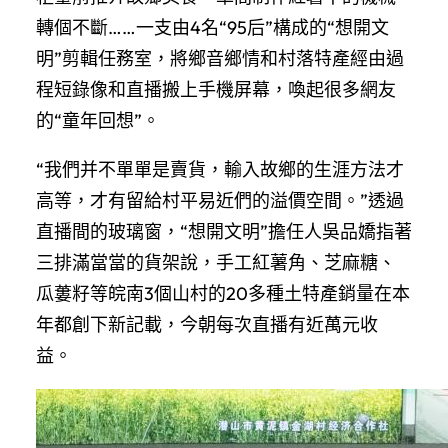
轉個不斷……一支由4名“95后”構成的“想開文
明”剪輯任務室，將鄉音鄉情和村落特產經由過
程短錄像和直播搬上手機屏幕，喚起很多網友
的“童年回想”。
“我們并不單單是賣貨，輸入故鄉的生涯方法才
高等，才有留給村平易近們的溢價空間。”透過
直播間的玻璃窗，“想開文明”擔任人吳品嬌指著
三排滿當當的貨架說，手工紅薯角、芝麻糖、
瓜蔞籽等皖南3個山村的20多種土特產銷量在本
年都創下新記載，今朝每次直播有近萬元收
益。