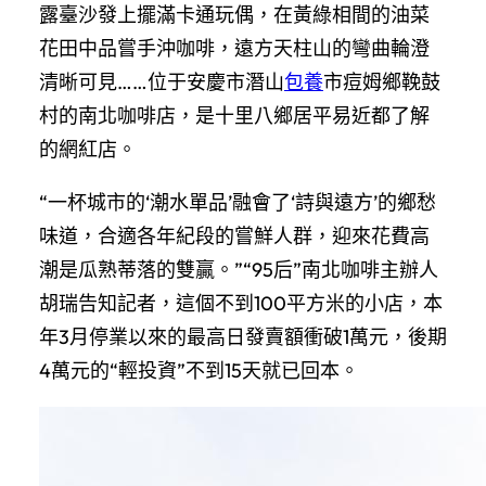
露臺沙發上擺滿卡通玩偶，在黃綠相間的油菜
花田中品嘗手沖咖啡，遠方天柱山的彎曲輪澄
清晰可見……位于安慶市潛山
包養
市痘姆鄉鞔鼓
村的南北咖啡店，是十里八鄉居平易近都了解
的網紅店。
“一杯城市的‘潮水單品’融會了‘詩與遠方’的鄉愁
味道，合適各年紀段的嘗鮮人群，迎來花費高
潮是瓜熟蒂落的雙贏。”“95后”南北咖啡主辦人
胡瑞告知記者，這個不到100平方米的小店，本
年3月停業以來的最高日發賣額衝破1萬元，後期
4萬元的“輕投資”不到15天就已回本。