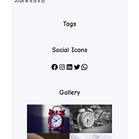
2026 年 8 月 6 日
Tags
Social Icons
Facebook
Instagram
LinkedIn
X
WhatsApp
Gallery