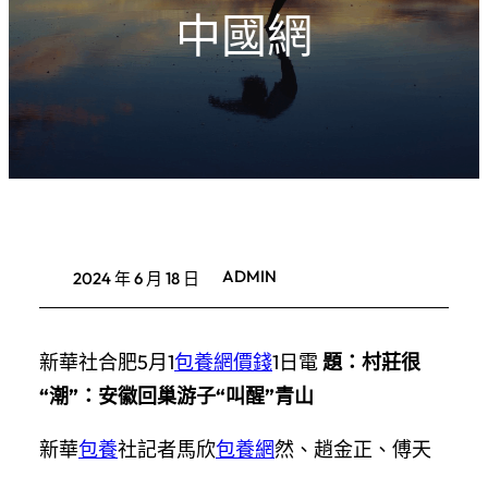
中國網
ADMIN
2024 年 6 月 18 日
新華社合肥5月1
包養網價錢
1日電
題：村莊很
“潮”：安徽回巢游子“叫醒”青山
新華
包養
社記者馬欣
包養網
然、趙金正、傅天