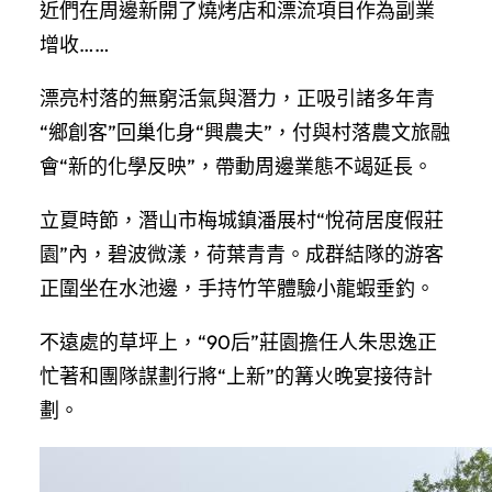
近們在周邊新開了燒烤店和漂流項目作為副業
增收……
漂亮村落的無窮活氣與潛力，正吸引諸多年青
“鄉創客”回巢化身“興農夫”，付與村落農文旅融
會“新的化學反映”，帶動周邊業態不竭延長。
立夏時節，潛山市梅城鎮潘展村“悅荷居度假莊
園”內，碧波微漾，荷葉青青。成群結隊的游客
正圍坐在水池邊，手持竹竿體驗小龍蝦垂釣。
不遠處的草坪上，“90后”莊園擔任人朱思逸正
忙著和團隊謀劃行將“上新”的篝火晚宴接待計
劃。