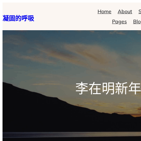
跳
Home
About
S
凝固的呼吸
至
Pages
Bl
主
要
內
容
李在明新年