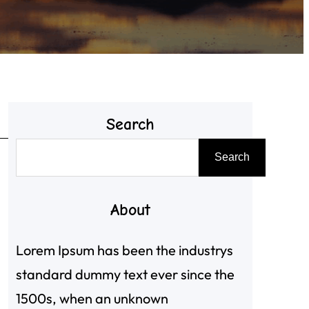
Search
搜
Search
尋
About
Lorem Ipsum has been the industrys
standard dummy text ever since the
1500s, when an unknown