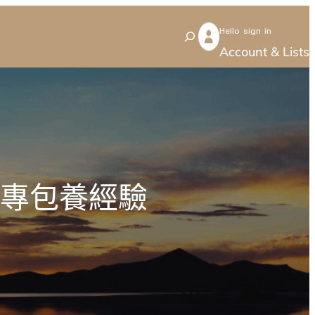
Hello sign in
S
Account & Lists
e
a
r
c
h
”專包養經驗