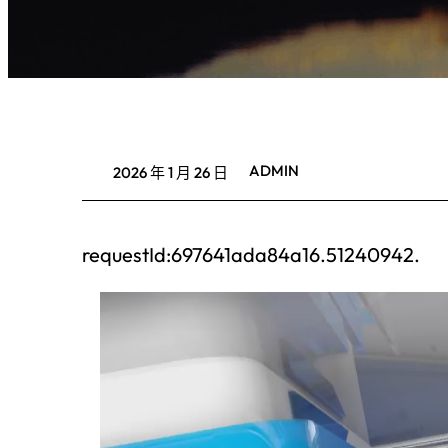
ADMIN
2026 年 1 月 26 日
requestId:697641ada84a16.51240942.