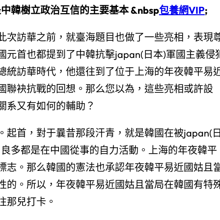
中韓樹立政治互信的主要基本 &nbsp
包養網VIP
;
此次訪華之前，就臺海題目也做了一些亮相，表現
元首也都提到了中韓抗擊japan(日本)軍國主義侵
總統訪華時代，他還往到了位于上海的年夜韓平易
國聯袂抗戰的回想。那么您以為，這些亮相或許設
關系又有如何的輔助？
起首，對于曩昔那段汗青，就是韓國在被japan(
，良多都是在中國從事的自力活動。上海的年夜韓平
標志。那么韓國的憲法也承認年夜韓平易近國姑且
性的。所以，年夜韓平易近國姑且當局在韓國有特
往那兒打卡。