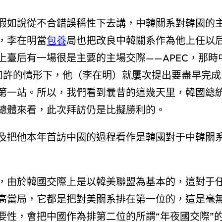
假如說從不合錯誤稱性下去講，中韓關系對韓國的
，李在明當
包養
局也把改良中韓關系作為他上任以
臺后有一場很是主要的主場交際——APEC，那時
在如許的情形下，他（李在明）就屢次提出要盡早完成
第一站。所以，我們看到曩昔的這幾天里，韓國總
總體來看，此次拜訪仍是比擬勝利的。
及把他本年首訪中國的過程看作是韓國對于中韓關
，由於韓國交際上是以韓美聯盟為基本的，這對于
高當局，它都是把對美關系排在第一位的，這是毫
要性，會把中國作為排第二位的所謂“年夜國交際”