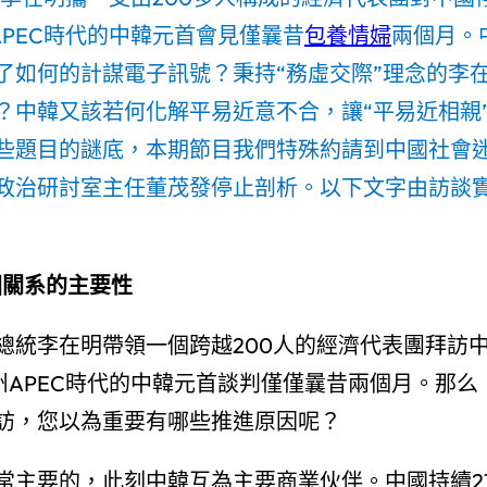
APEC時代的中韓元首會見僅曩昔
包養情婦
兩個月。
了如何的計謀電子訊號？秉持“務虛交際”理念的李
？中韓又該若何化解平易近意不合，讓“平易近相親
些題目的謎底，本期節目我們特殊約請到中國社會
政治研討室主任董茂發停止剖析。以下文字由訪談
國關系的主要性
總統李在明帶領一個跨越200人的經濟代表團拜訪
州APEC時代的中韓元首談判僅僅曩昔兩個月。那么
訪，您以為重要有哪些推進原因呢？
常主要的，此刻中韓互為主要商業伙伴。中國持續2