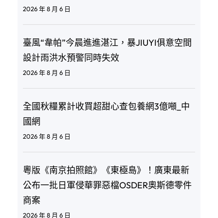
2026 年 8 月 6 日
臺風“韋帕”今晨進進湛江，暴JIUYI俱意空間
設計雨洪水預警同時失效
2026 年 8 月 6 日
全國秋糧累計收買超甜心查包養網3億噸_中
國網
2026 年 8 月 6 日
粵版《南京拍照館》《東極島》！廣東最新
公布一批日軍侵華罪惡檔OSDER奧斯德零件
商案
2026 年 8 月 6 日