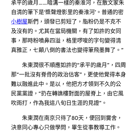
承平的歲月……暗溝一樣的秦淮河，在散文家朱
自清的筆下是‘槳聲燈影里的秦淮河’。普通的密
小樹屋
斯們，頭發已剪短了，脂粉仍是不克不
及沒有的。尤其在當局機關，有了如許的女同
事，那時粉噴鼻四溢，格里啰唆的字句變得清
真雅正，七顛八倒的書法也變得筆飛墨舞了。”
朱東潤很不順應如許的“承平的歲月”，四周
那“一批沒有脊骨的政治估客”，更使他覺得本身
難以融進此中。是以，他把方才領到不久的公
民黨黨證，“扔在轉譙樓對面的屋脊上，由它風
吹雨打，作為我這八旬日生涯的見證”。
朱東潤在南京只待了80天，便回到黌舍，
決意同心專心只做學問，畢生從事教導工作。