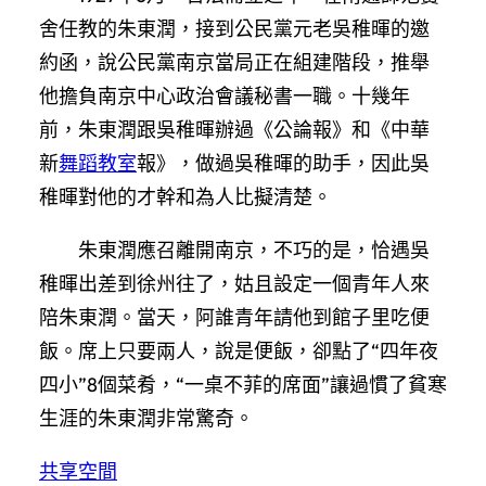
舍任教的朱東潤，接到公民黨元老吳稚暉的邀
約函，說公民黨南京當局正在組建階段，推舉
他擔負南京中心政治會議秘書一職。十幾年
前，朱東潤跟吳稚暉辦過《公論報》和《中華
新
舞蹈教室
報》，做過吳稚暉的助手，因此吳
稚暉對他的才幹和為人比擬清楚。
朱東潤應召離開南京，不巧的是，恰遇吳
稚暉出差到徐州往了，姑且設定一個青年人來
陪朱東潤。當天，阿誰青年請他到館子里吃便
飯。席上只要兩人，說是便飯，卻點了“四年夜
四小”8個菜肴，“一桌不菲的席面”讓過慣了貧寒
生涯的朱東潤非常驚奇。
共享空間