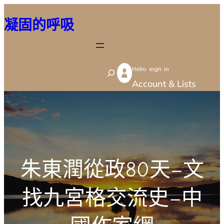
跳
凝固的呼吸
至
主
要
Hello sign in
內
S
Account & Lists
容
e
a
r
c
h
朱東潤從政80天–文
找九宮格交流史–中