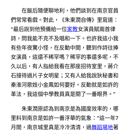
在飯后隨便聊地利，他們談到在南京官員
們常常看戲。對此，《朱東潤自傳》里寫道：
“最后說到他預備給一位
家教
女演員賦兩首律
詩，問我能不克不及唱和一下。也許我這小我
有些年夜驚小怪，在反動中間，聽到作詩往捧
女演員，這還不稀罕嗎？稀罕的事還多呢，不
久以后，有人指給我看在那座招待室里，蔣介
石接待過片子女明星；又有人給我說狄秘書和
秦淮河歌妓小金鳳如何要好。反動就是如許的
革法，我這個中學教員真是開了一番眼界。”
朱東潤原認為到南京是為國度效率的，哪
里料到南京是如許一番浮華的氣象：“這一年7
月間，南京城里真是冷冷清清，過
舞蹈場地
著