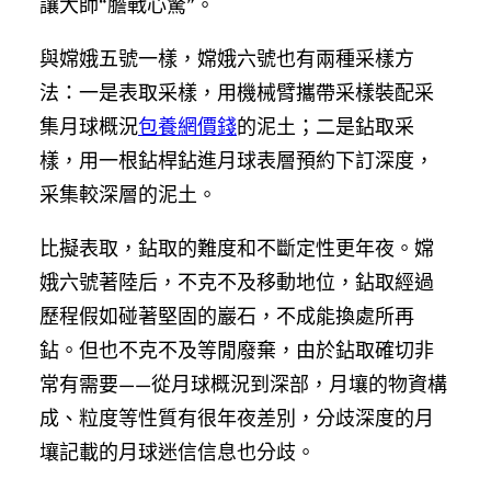
讓大師“膽戰心驚”。
與嫦娥五號一樣，嫦娥六號也有兩種采樣方
法：一是表取采樣，用機械臂攜帶采樣裝配采
集月球概況
包養網價錢
的泥土；二是鉆取采
樣，用一根鉆桿鉆進月球表層預約下訂深度，
采集較深層的泥土。
比擬表取，鉆取的難度和不斷定性更年夜。嫦
娥六號著陸后，不克不及移動地位，鉆取經過
歷程假如碰著堅固的巖石，不成能換處所再
鉆。但也不克不及等閒廢棄，由於鉆取確切非
常有需要——從月球概況到深部，月壤的物資構
成、粒度等性質有很年夜差別，分歧深度的月
壤記載的月球迷信信息也分歧。