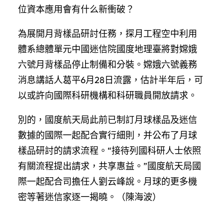
位資本應用會有什么新衝破？
為展開月背樣品研討任務，探月工程空中利用
體系總體單元中國迷信院國度地理臺將對嫦娥
六號月背樣品停止制備和分裝。嫦娥六號義務
消息講話人葛平6月28日流露，估計半年后，可
以或許向國際科研機構和科研職員開放請求。
別的，國度航天局此前已制訂月球樣品及迷信
數據的國際一起配合實行細則，并公布了月球
樣品研討的請求流程。“接待列國科研人士依照
有關流程提出請求，共享惠益。”國度航天局國
際一起配合司擔任人劉云峰說。月球的更多機
密等著迷信家逐一揭曉。（陳海波）