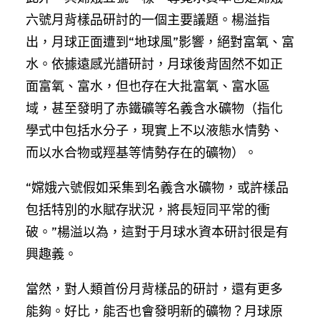
六號月背樣品研討的一個主要議題。楊溢指
出，月球正面遭到“地球風”影響，絕對富氧、富
水。依據遠感光譜研討，月球後背固然不如正
面富氧、富水，但也存在大批富氧、富水區
域，甚至發明了赤鐵礦等名義含水礦物（指化
學式中包括水分子，現實上不以液態水情勢、
而以水合物或羥基等情勢存在的礦物）。
“嫦娥六號假如采集到名義含水礦物，或許樣品
包括特別的水賦存狀況，將長短同平常的衝
破。”楊溢以為，這對于月球水資本研討很是有
興趣義。
當然，對人類首份月背樣品的研討，還有更多
能夠。好比，能否也會發明新的礦物？月球原