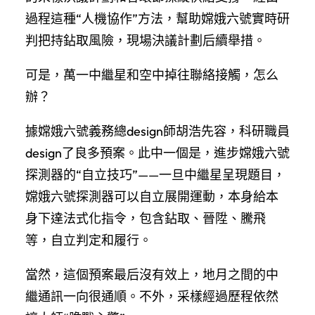
過程這種“人機協作”方法，幫助嫦娥六號實時研
判把持鉆取風險，現場決議計劃后續舉措。
可是，萬一中繼星和空中掉往聯絡接觸，怎么
辦？
據嫦娥六號義務總design師胡浩先容，科研職員
design了良多預案。此中一個是，進步嫦娥六號
探測器的“自立技巧”——一旦中繼星呈現題目，
嫦娥六號探測器可以自立展開運動，本身給本
身下達法式化指令，包含鉆取、晉陞、騰飛
等，自立判定和履行。
當然，這個預案最后沒有效上，地月之間的中
繼通訊一向很通順。不外，采樣經過歷程依然