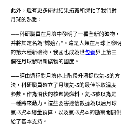
此外，還有更多研討結果拓寬和深化了我們對
月球的熟悉：
——科研職員在月壤中發明了一種全新的礦物，
并將其定名為“嫦娥石”。這是人類在月球上發明
的第六種新礦物，我國也成為世
包養
界上第三
個在月球發明新礦物的國度。
——經由過程對月壤停止階段升溫提取氦-3的方
法，科研職員確立了月壤氦-3的最佳萃取溫度
參數。作為潛伏的核聚變燃料，氦-3被以為是
一種將來動力。這些要害迷信數據為以后月球
氦-3資本總量預算，以及氦-3資本的勘察開闢供
給了基本支持。