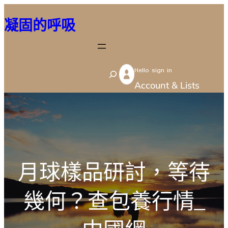
跳
凝固的呼吸
至
主
要
Hello sign in
內
S
Account & Lists
容
e
a
r
c
h
月球樣品研討，等待
幾何？查包養行情_