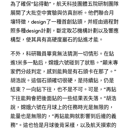
為了確保“鉆得動”，航天科技團體五院研制團隊
展開了大批空中實驗與仿真剖析。他們聯合月
壤特徵，design了一種首創鉆頭，并經由過程對
照多種design計劃，斷定取芯機構計劃以及響應
構型，使其具有高硬度巖石的鉆進才能。
不外，科研職員畢竟無法猜測一切情形。在鉆
進1米多一點后，嫦娥六號碰到了狀態。“顛末專
家們分歧判定，感到能夠是有石頭卡在那了。”
胡浩說。這個石頭確切很硬，是持續鉆，仍是
結束？一向鉆下往，也不是不可。可是，“再鉆
下往能夠會把後面鉆的一些結果丟失落。”胡浩
說，嫦娥六號在月球上的任務時光是無限的，
能量也是無限的，“再鉆能夠就影響到后邊的義
務”。這也恰是月球後背采樣，以及航天摸索的