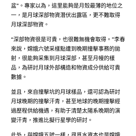
盆”。專家以為，這里能夠是月殼最薄的地位之
一，是月球深部物資潛伏出露區，更不難取得
月球深部物資。
“深部物資很是可貴，也很難無機會取得。”李春
來說，嫦娥六號采樣點遭到晚期撞擊事務的拋
射，很能夠采集到月球深部，甚至月幔的樣
品，為研討月球外部構造和物資成分供給可貴
數據。
並且，來自撞擊坑的月球樣品，還可認為研討
月球晚期的撞擊汗青，甚至地球的晚期撞擊經
過歷程供給機遇，有助于清楚太陽系晚期的演
變汗青，推進比擬行星學的研討。
此外，與嫦娥五號一樣，尋覓水資本也是嫦娥