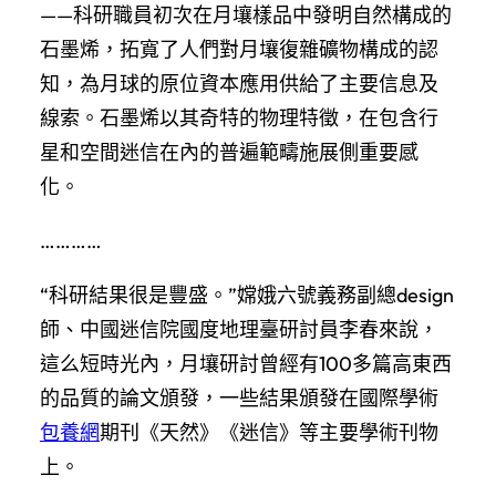
——科研職員初次在月壤樣品中發明自然構成的
石墨烯，拓寬了人們對月壤復雜礦物構成的認
知，為月球的原位資本應用供給了主要信息及
線索。石墨烯以其奇特的物理特徵，在包含行
星和空間迷信在內的普遍範疇施展側重要感
化。
…………
“科研結果很是豐盛。”嫦娥六號義務副總design
師、中國迷信院國度地理臺研討員李春來說，
這么短時光內，月壤研討曾經有100多篇高東西
的品質的論文頒發，一些結果頒發在國際學術
包養網
期刊《天然》《迷信》等主要學術刊物
上。