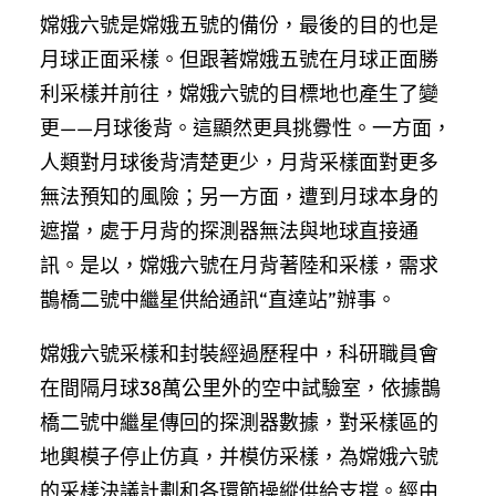
嫦娥六號是嫦娥五號的備份，最後的目的也是
月球正面采樣。但跟著嫦娥五號在月球正面勝
利采樣并前往，嫦娥六號的目標地也產生了變
更——月球後背。這顯然更具挑釁性。一方面，
人類對月球後背清楚更少，月背采樣面對更多
無法預知的風險；另一方面，遭到月球本身的
遮擋，處于月背的探測器無法與地球直接通
訊。是以，嫦娥六號在月背著陸和采樣，需求
鵲橋二號中繼星供給通訊“直達站”辦事。
嫦娥六號采樣和封裝經過歷程中，科研職員會
在間隔月球38萬公里外的空中試驗室，依據鵲
橋二號中繼星傳回的探測器數據，對采樣區的
地輿模子停止仿真，并模仿采樣，為嫦娥六號
的采樣決議計劃和各環節操縱供給支撐。經由