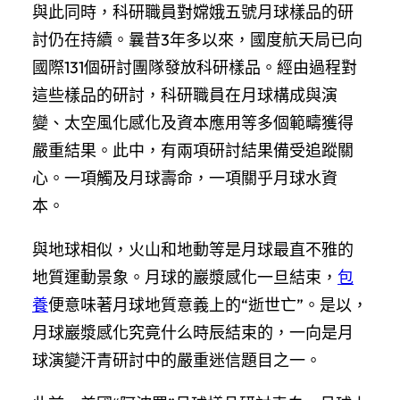
與此同時，科研職員對嫦娥五號月球樣品的研
討仍在持續。曩昔3年多以來，國度航天局已向
國際131個研討團隊發放科研樣品。經由過程對
這些樣品的研討，科研職員在月球構成與演
變、太空風化感化及資本應用等多個範疇獲得
嚴重結果。此中，有兩項研討結果備受追蹤關
心。一項觸及月球壽命，一項關乎月球水資
本。
與地球相似，火山和地動等是月球最直不雅的
地質運動景象。月球的巖漿感化一旦結束，
包
養
便意味著月球地質意義上的“逝世亡”。是以，
月球巖漿感化究竟什么時辰結束的，一向是月
球演變汗青研討中的嚴重迷信題目之一。