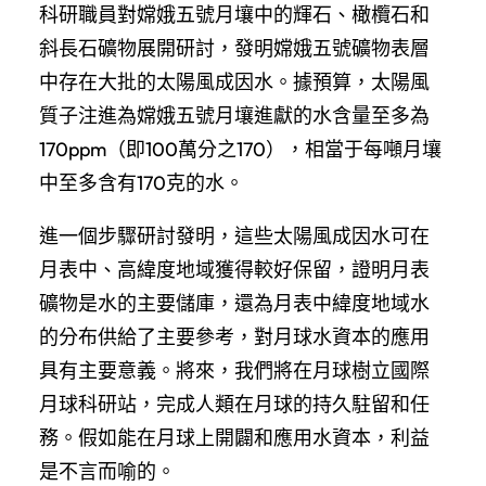
科研職員對嫦娥五號月壤中的輝石、橄欖石和
斜長石礦物展開研討，發明嫦娥五號礦物表層
中存在大批的太陽風成因水。據預算，太陽風
質子注進為嫦娥五號月壤進獻的水含量至多為
170ppm（即100萬分之170），相當于每噸月壤
中至多含有170克的水。
進一個步驟研討發明，這些太陽風成因水可在
月表中、高緯度地域獲得較好保留，證明月表
礦物是水的主要儲庫，還為月表中緯度地域水
的分布供給了主要參考，對月球水資本的應用
具有主要意義。將來，我們將在月球樹立國際
月球科研站，完成人類在月球的持久駐留和任
務。假如能在月球上開闢和應用水資本，利益
是不言而喻的。