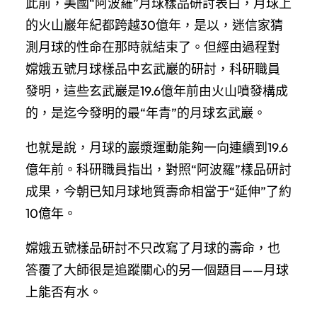
此前，美國“阿波羅”月球樣品研討表白，月球上
的火山巖年紀都跨越30億年，是以，迷信家猜
測月球的性命在那時就結束了。但經由過程對
嫦娥五號月球樣品中玄武巖的研討，科研職員
發明，這些玄武巖是19.6億年前由火山噴發構成
的，是迄今發明的最“年青”的月球玄武巖。
也就是說，月球的巖漿運動能夠一向連續到19.6
億年前。科研職員指出，對照“阿波羅”樣品研討
成果，今朝已知月球地質壽命相當于“延伸”了約
10億年。
嫦娥五號樣品研討不只改寫了月球的壽命，也
答覆了大師很是追蹤關心的另一個題目——月球
上能否有水。