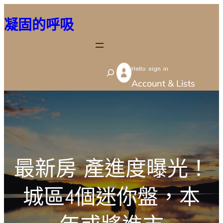
跳
凝固的呼吸
至
主
要
Hello sign in
內
S
Account & Lists
容
e
a
r
c
h
最新房 產進度曝光！
城區4個迷你盤，本