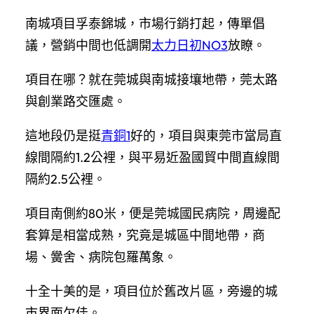
南城項目孚泰錦城，市場行銷打起，傳單倡
議，營銷中間也低調開
太力日初NO3
放瞭。
項目在哪？就在莞城與南城接壤地帶，莞太路
與創業路交匯處。
這地段仍是挺
青銅1
好的，項目與東莞市當局直
線間隔約1.2公裡，與平易近盈國貿中間直線間
隔約2.5公裡。
項目南側約80米，便是莞城國民病院，周邊配
套算是相當成熟，究竟是城區中間地帶，商
場、黌舍、病院包羅萬象。
十全十美的是，項目位於舊改片區，旁邊的城
市界面欠佳。