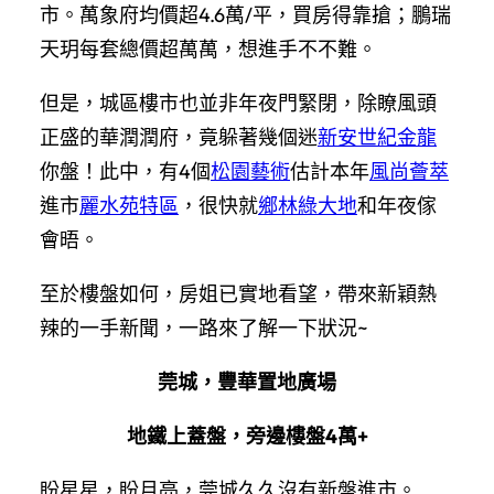
市。萬象府均價超4.6萬/平，買房得靠搶；鵬瑞
天玥每套總價超萬萬，想進手不不難。
但是，城區樓市也並非年夜門緊閉，除瞭風頭
正盛的華潤潤府，竟躲著幾個迷
新安世紀金龍
你盤！此中，有4個
松園藝術
估計本年
風尚薈萃
進市
麗水苑特區
，很快就
鄉林綠大地
和年夜傢
會晤。
至於樓盤如何，房姐已實地看望，帶來新穎熱
辣的一手新聞，一路來了解一下狀況~
莞城，豐華置地廣場
地鐵上蓋盤，旁邊樓盤4萬+
盼星星，盼月亮，莞城久久沒有新盤進市。