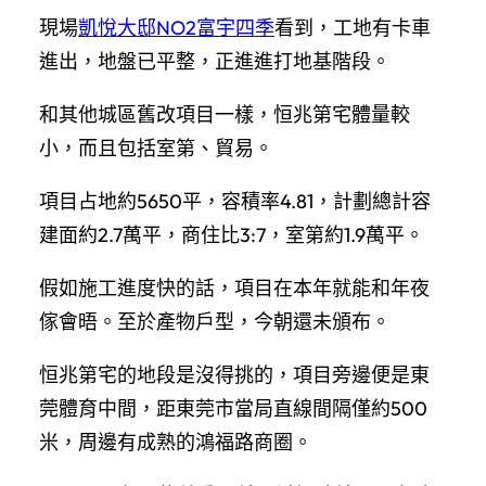
現場
凱悅大邸NO2
富宇四季
看到，工地有卡車
進出，地盤已平整，正進進打地基階段。
和其他城區舊改項目一樣，恒兆第宅體量較
小，而且包括室第、貿易。
項目占地約5650平，容積率4.81，計劃總計容
建面約2.7萬平，商住比3:7，室第約1.9萬平。
假如施工進度快的話，項目在本年就能和年夜
傢會晤。至於產物戶型，今朝還未頒布。
恒兆第宅的地段是沒得挑的，項目旁邊便是東
莞體育中間，距東莞市當局直線間隔僅約500
米，周邊有成熟的鴻福路商圈。