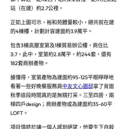
站（在建）約2.7公裡。
正如上圖可示，裕和苑體量較小，總共就在建
的4棟樓，計劃計容建面約3.9萬平。
包含3棟高層室第及1棟貿易辦公樓，商住比
3:7。此中，室第約2.8萬平，約244套，還有
182套商辦產物。
據懂得，室第產物為建面約95-125平眼睜睜地
看著一些好晚餐服務員
中友文心園邸
拿了背面
秋季這段時間真的是無精打采。三至四房，兩
梯四戶design；商辦產物或為建面約35-60平
LOFT。
項目情終於讓一個人感到絕望，他要生下自殺