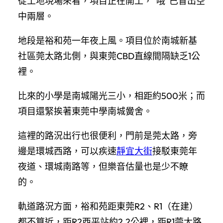
從工地現場來看，項目正在開工，“哦”已冒出空
中兩層。
地段是裕和苑一年夜上風。項目位於南城新基
社區莞太路北側，與東莞CBD直線間隔缺乏1公
裡。
比來的小學是南城陽光三小，相距約500米；而
項目還緊挨著東莞中學南城黌舍。
這裡的路況出行也很便利，門前是莞太路，旁
邊是環城西路，可以疾速
靜宜大街
接駁東莞年
夜道、環城南路等，但樂音估量也是少不瞭
的。
軌道路況方面，裕和苑距東莞R2、R1（在建）
都不算近，距R2西平站約2.2公裡，距R1莞太路