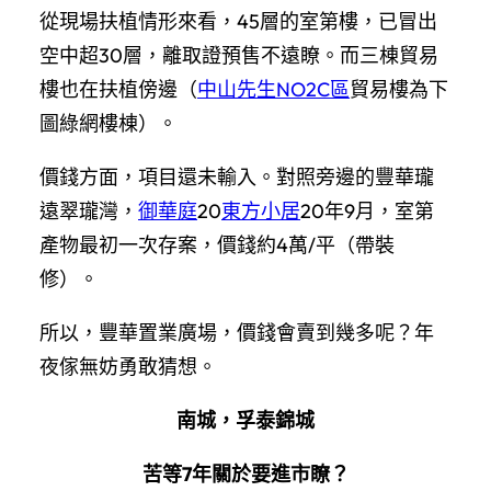
從現場扶植情形來看，45層的室第樓，已冒出
空中超30層，離取證預售不遠瞭。而三棟貿易
樓也在扶植傍邊（
中山先生NO2C區
貿易樓為下
圖綠網樓棟）。
價錢方面，項目還未輸入。對照旁邊的豐華瓏
遠翠瓏灣，
御華庭
20
東方小居
20年9月，室第
產物最初一次存案，價錢約4萬/平（帶裝
修）。
所以，豐華置業廣場，價錢會賣到幾多呢？年
夜傢無妨勇敢猜想。
南城，孚泰錦城
苦等7年關於要進市瞭？