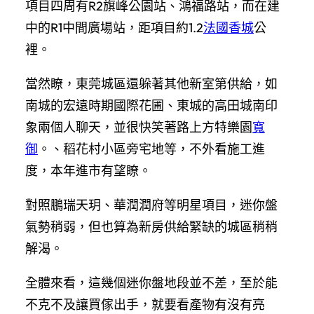
項目四周有R2旗峰公園站、鴻福路站，而在建
中的R1中間廣場站，距項目約1.2
法國香城
公
裡。
當然瞭，東莞城區還躲著其他新室第供給，如
南城的宏遠時期國際花圃、東城的高田城南印
象兩個人聊天，並很快笑著路上方特樂園
寬
御
。、稻花村小區旁宅地等，不外看施工進
度，本年進市有望瞭。
對照鵬瑞天玥、華潤潤府等明星項目，迷你盤
氣勢稍弱，但也算為新房供給緊缺的城區稍稍
解渴。
全體來看，這幾個迷你盤地段並不差，至於能
不克不及讓買傢出手，就要看產物有沒有亮