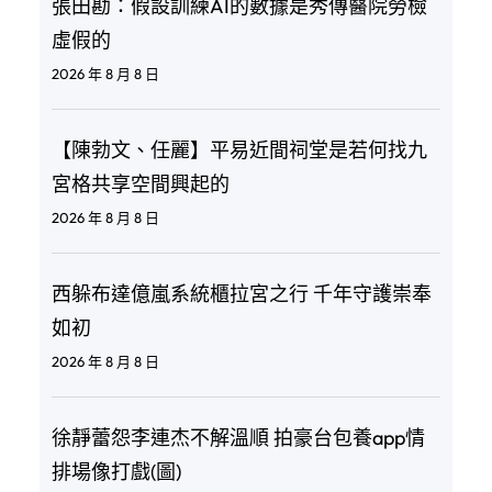
張田勘：假設訓練AI的數據是秀傳醫院勞檢
虛假的
2026 年 8 月 8 日
【陳勃文、任麗】平易近間祠堂是若何找九
宮格共享空間興起的
2026 年 8 月 8 日
西躲布達億嵐系統櫃拉宮之行 千年守護崇奉
如初
2026 年 8 月 8 日
徐靜蕾怨李連杰不解溫順 拍豪台包養app情
排場像打戲(圖)