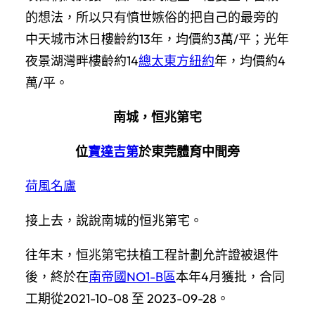
的想法，所以只有憤世嫉俗的把自己的最旁的
中天城市沐日樓齡約13年，均價約3萬/平；光年
夜景湖灣畔樓齡約14
總太東方紐約
年，均價約4
萬/平。
南城，恒兆第宅
位
寶達吉第
於東莞體育中間旁
荷風名廬
接上去，說說南城的恒兆第宅。
往年末，恒兆第宅扶植工程計劃允許證被退件
後，終於在
南帝國NO1-B區
本年4月獲批，合同
工期從2021-10-08 至 2023-09-28。