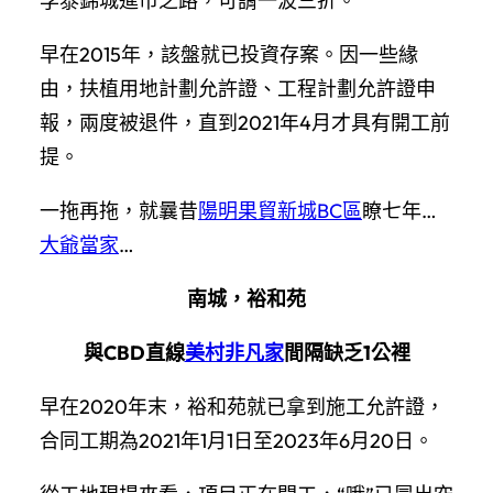
孚泰錦城進市之路，可謂一波三折。
早在2015年，該盤就已投資存案。因一些緣
由，扶植用地計劃允許證、工程計劃允許證申
報，兩度被退件，直到2021年4月才具有開工前
提。
一拖再拖，就曩昔
陽明果貿新城BC區
瞭七年…
大爺當家
…
南城，裕和苑
與CBD直線
美村非凡家
間隔缺乏1公裡
早在2020年末，裕和苑就已拿到施工允許證，
合同工期為2021年1月1日至2023年6月20日。