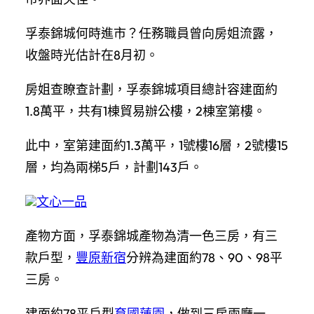
孚泰錦城何時進市？任務職員曾向房姐流露，
收盤時光估計在8月初。
房姐查瞭查計劃，孚泰錦城項目總計容建面約
1.8萬平，共有1棟貿易辦公樓，2棟室第樓。
此中，室第建面約1.3萬平，1號樓16層，2號樓15
層，均為兩梯5戶，計劃143戶。
文心一品
產物方面，孚泰錦城產物為清一色三房，有三
款戶型，
豐原新宿
分辨為建面約78、90、98平
三房。
建面約78平戶型
育國蓮園
，做到三房兩廳一