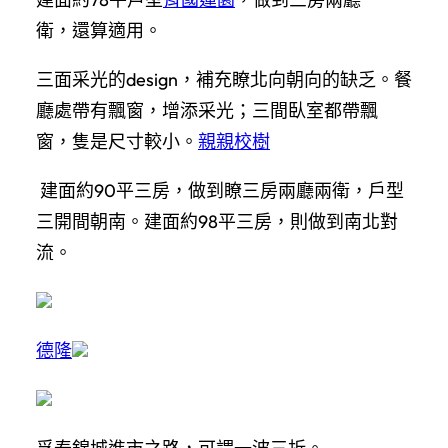
衛，還算適用。
三面采光的design，補充瞭北向朝向的缺乏。餐
廳處帶有飄窗，增添采光；三間臥室都帶飄
窗，隻是尺寸較小。
親親校樹
建面約90平三房，做到瞭三房兩廳兩衛，戶型
三開間朝南。建面約98平三房，則做到南北對
流。
德隆