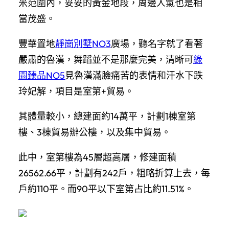
米范圍內，妥妥的黃金地段，周邊人氣也是相
當茂盛。
豐華置地
靜崗別墅NO3
廣場，聽名字就了看著
嚴肅的魯漢，舞蹈並不是那麼完美，清晰可
綠
園臻品NO5
見魯漢滿臉痛苦的表情和汗水下跌
玲妃解，項目是室第+貿易。
其體量較小，總建面約14萬平，計劃1棟室第
樓、3棟貿易辦公樓，以及集中貿易。
此中，室第樓為45層超高層，修建面積
26562.66平，計劃有242戶，粗略折算上去，每
戶約110平。而90平以下室第占比約11.51%。