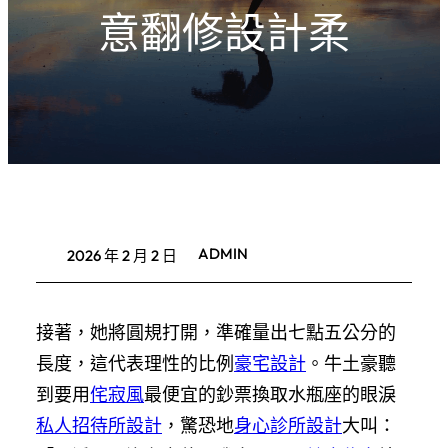
意翻修設計柔
ADMIN
2026 年 2 月 2 日
接著，她將圓規打開，準確量出七點五公分的
長度，這代表理性的比例
豪宅設計
。牛土豪聽
到要用
侘寂風
最便宜的鈔票換取水瓶座的眼淚
私人招待所設計
，驚恐地
身心診所設計
大叫：