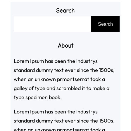
Search
搜
Search
尋
About
Lorem Ipsum has been the industrys
standard dummy text ever since the 1500s,
when an unknown prmontserrat took a
galley of type and scrambled it to make a
type specimen book.
Lorem Ipsum has been the industrys
standard dummy text ever since the 1500s,
when an unknown prmontserrat took a