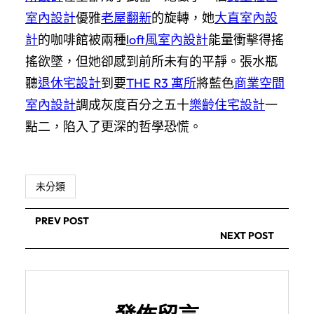
室內設計
優雅
老屋翻新
的旋轉，她
大直室內設
計
的咖啡館被兩種
loft風室內設計
能量衝擊得搖
搖欲墜，但她卻感到前所未有的平靜。張水瓶
聽
退休宅設計
到要
THE R3 寓所
將藍色
商業空間
室內設計
調成灰度百分之五十
樂齡住宅設計
一
點二，陷入了更深的哲學恐慌。
未分類
PREV POST
NEXT POST