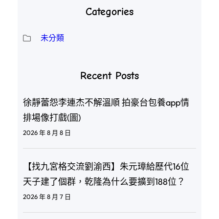
Categories
未分類
Recent Posts
徐靜蕾怨李連杰不解溫順 拍豪台包養app情
排場像打戲(圖)
2026 年 8 月 8 日
【找九宮格交流劉渝西】朱元璋給歷代16位
天子建了個群，乾隆為什么要擴到188位？
2026 年 8 月 7 日