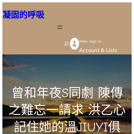
跳
凝固的呼吸
至
主
要
Hello sign in
內
S
Account & Lists
容
e
a
r
c
曾和年夜S同劇 陳傳
h
之難忘一請求 洪乙心
記住她的溫JIUYI俱