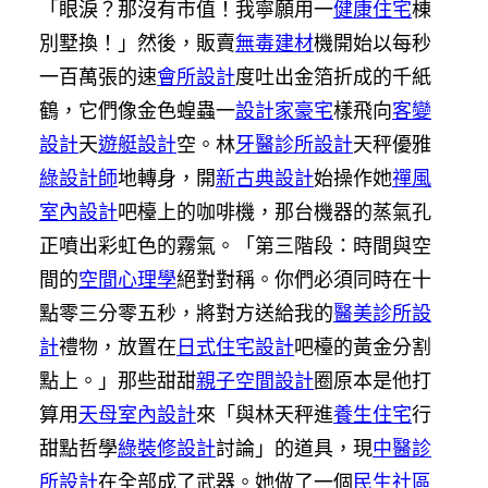
「眼淚？那沒有市值！我寧願用一
健康住宅
棟
別墅換！」然後，販賣
無毒建材
機開始以每秒
一百萬張的速
會所設計
度吐出金箔折成的千紙
鶴，它們像金色蝗蟲一
設計家豪宅
樣飛向
客變
設計
天
遊艇設計
空。林
牙醫診所設計
天秤優雅
綠設計師
地轉身，開
新古典設計
始操作她
禪風
室內設計
吧檯上的咖啡機，那台機器的蒸氣孔
正噴出彩虹色的霧氣。「第三階段：時間與空
間的
空間心理學
絕對對稱。你們必須同時在十
點零三分零五秒，將對方送給我的
醫美診所設
計
禮物，放置在
日式住宅設計
吧檯的黃金分割
點上。」那些甜甜
親子空間設計
圈原本是他打
算用
天母室內設計
來「與林天秤進
養生住宅
行
甜點哲學
綠裝修設計
討論」的道具，現
中醫診
所設計
在全部成了武器。她做了一個
民生社區