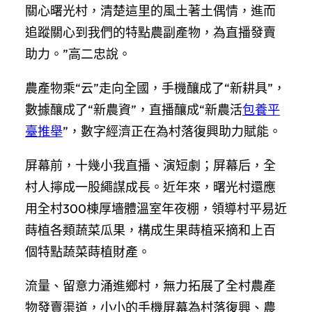
關心曙光村，清楚這里的風土著土偶情，進而
追蹤關心到我們的特點農副產物，為直播發賣
助力。”高二忠說。
農產物乘“云”走向全國，手機釀成了“新耕具”，
數據釀成了“新農資”，直播釀成“新農活
包養平
臺推舉
”，數字經濟正在為村落復興助力賦能。
屏幕前，十幾小我直播、演短劇；屏幕后，全
村人擰成一股繩謀成長。近年來，曙光村還應
用全村300棟厚墻體溫室年夜棚，領導村平易近
蒔植各類蔬菜瓜果，構成生果蒔植采摘和上百
個特點蔬菜蒔植財產。
流量、留意力涌進鄉村，無力拓展了全村農產
物發賣渠道，小小的手機屏幕為村落復興、農