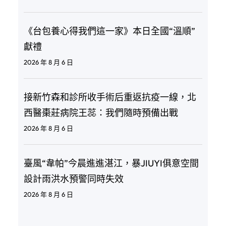
《台包養心得我們這一家》本日全國“溫順”
獻禮
2026 年 8 月 6 日
接新竹森和診所收手術后重返抗疫一線，北
西醫棗莊病院王蕊：我們隨時預備出戰
2026 年 8 月 6 日
臺風“韋帕”今晨進進湛江，暴JIUYI俱意空間
設計雨洪水預警同時失效
2026 年 8 月 6 日