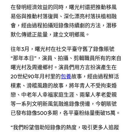
在發明經濟效益的同時，曙光村還把推動移風
易俗與推動村落復興、深化漂亮村落扶植相融
會，經由過程拍攝短錄像持續劇的方法，潛移
默化傳遞正能量，建立文明鄉風。
往年3月，曙光村在社交平臺守舊了錄像賬號
“那年本日”，演員、拍攝、剪輯職員所有的來自
曙光村及周邊鄉村。演員們用方言扮演產生在
20世紀90年月村里的
包養
故事，經由過程鮮活
樸素、滑稽風趣的故事，將年青人不受拘束婚
戀、中老年人幸福家庭生涯、兩輩人孝老愛親
等一系列文明新風氣融進錄像傍邊，今朝賬號
已發布錄像500多期，各平臺粉絲量衝破15萬。
“我們盼望借助短錄像的熱度，吸引更多人追蹤