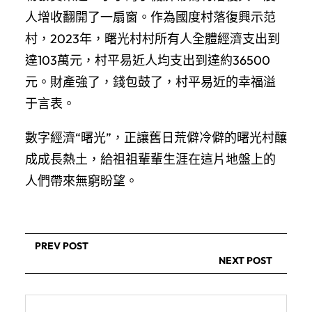
人增收翻開了一扇窗。作為國度村落復興示范
村，2023年，曙光村村所有人全體經濟支出到
達103萬元，村平易近人均支出到達約36500
元。財產強了，錢包鼓了，村平易近的幸福溢
于言表。
數字經濟“曙光”，正讓舊日荒僻冷僻的曙光村釀
成成長熱土，給祖祖輩輩生涯在這片地盤上的
人們帶來無窮盼望。
PREV POST
NEXT POST