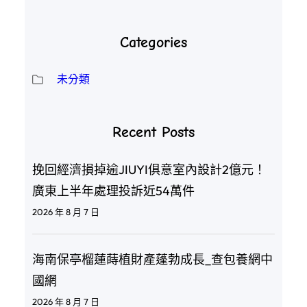
Categories
未分類
Recent Posts
挽回經濟損掉逾JIUYI俱意室內設計2億元！
廣東上半年處理投訴近54萬件
2026 年 8 月 7 日
海南保亭榴蓮蒔植財產蓬勃成長_查包養網中
國網
2026 年 8 月 7 日