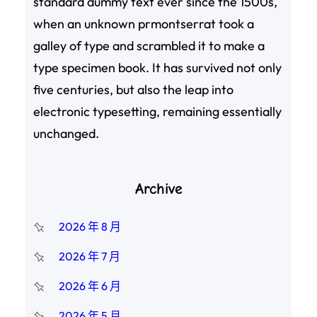
standard dummy text ever since the 1500s,
when an unknown prmontserrat took a
galley of type and scrambled it to make a
type specimen book. It has survived not only
five centuries, but also the leap into
electronic typesetting, remaining essentially
unchanged.
Archive
2026 年 8 月
2026 年 7 月
2026 年 6 月
2026 年 5 月