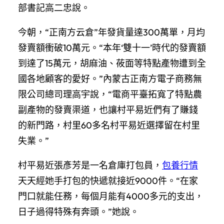
部書記高二忠說。
今朝，“正南方云倉”年發貨量達300萬單，月均
發賣額衝破10萬元。“本年‘雙十一’時代的發賣額
到達了15萬元，胡麻油、莜面等特點產物遭到全
國各地顧客的愛好。”內蒙古正南方電子商務無
限公司總司理高宇說，“電商平臺拓寬了特點農
副產物的發賣渠道，也讓村平易近們有了賺錢
的新門路，村里60多名村平易近選擇留在村里
失業。”
村平易近張彥芳是一名倉庫打包員，
包養行情
天天經她手打包的快遞就接近9000件。“在家
門口就能任務，每個月能有4000多元的支出，
日子過得特殊有奔頭。”她說。