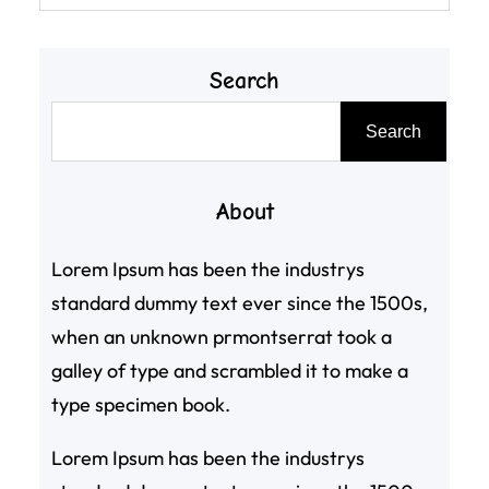
Search
搜
Search
尋
About
Lorem Ipsum has been the industrys
standard dummy text ever since the 1500s,
when an unknown prmontserrat took a
galley of type and scrambled it to make a
type specimen book.
Lorem Ipsum has been the industrys