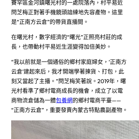
賽罕區金河鎮曙光村的一處院落內，村平易近
閆芝梅正對著手機鏡頭諳練地先容產物。這里
是“正南方云倉”的帶貨直播間。
在曙光村，數字經濟的“曙光”正照亮村莊的成
長，也帶動村平易近生涯變得加倍美妙。
“我以前就是一個通俗的鄉村家庭婦女，‘正南方
云倉’建起來后，我才開端學著揀貨、打包，此
刻又當起了主播。”閆芝梅笑著說。2019年，曙
光村看準了鄉村電商成長的機會，成立了以電
商物流倉儲為一體
包養網
的鄉村電商平臺——
“正南方云倉”，重要發賣內蒙古特點農副產物。