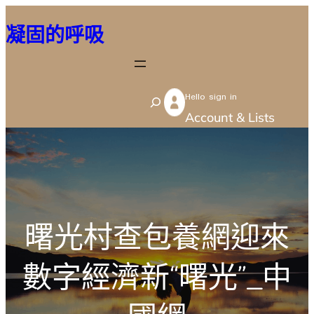
跳
凝固的呼吸
至
主
要
Hello sign in
內
S
Account & Lists
容
e
a
r
c
h
曙光村查包養網迎來
數字經濟新“曙光”_中