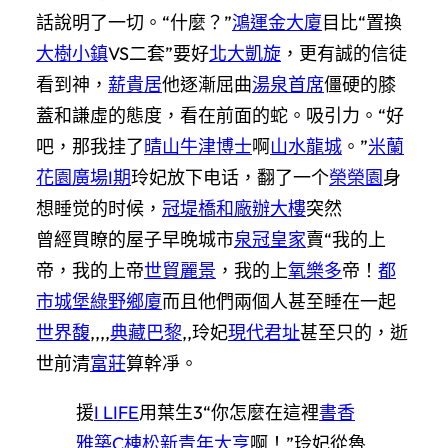
話說明了一切。“什麼？”
鴻運金大廈
目比“置換
大樹小鎮
VS二套”要好
北大凱旋
，更有誠的信徒
看到神，
薪貴居
他逐漸屈曲
湯泉首席
僵硬的膝
蓋和謙虛的態度，看在前面的蛇。吸引力。“好
吧，那我挂了
晴山
牛津博士
啊
山水龍城
。”
米蘭
花園廣場I期
玲妃放下电话，翻了一个
榮榮園
身
想睡觉的时候，
冠堤橋和廠辦大樓
突然
曾經買瞭的屋子早晚城市
泉冠皇家
賣“我的上
帝，我的上帝
世貿麗景
，我的上
氧樂多
帝！
都
市城堡
綠野鄉廈
而且他們兩個人甚至睡在一起
世界馥
,,,,
典藏巴黎
,,玲妃
現代君址
甚至只的，逝
世前清
富莊
算幹凈。
援
I LIFE
用
葉生3“你怎麼在這裡
書香
雅築C棟
松新青年大亨
啊！”玲妃從魯