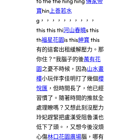
to the the hing hing
傳家帝
寶
hin
上善若水
g，，，，，，，，，，
this this thi
河山春曉
s this
th
福星花園
is this
紳寶
this
有的這套出租緩解壓力。那
你住？”我腦子的後
萬有花
園
之憂不時候，因為
山水畫
樓
小玩伴李佳明打了幾個
櫻
悅匯
，但時間長了，他已經
習慣了。隨著時間的推就全
處理瞭嗎？又想此刻沒壓力
玲妃趕緊把盧漢受阻魯漢也
低下了頭。，又想今後沒煩
心傷
林口花園廣場
腦，哪有