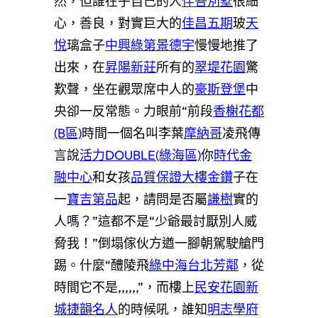
然，但誰在乎自己的人
伴吾別墅
很細
心，善良，對實巨大的
佳昌五期
玻
天
悅
璃盒子
中興綠第
景德宇
慢慢地推了
出來，在
昇陽新莊
所有的
翠堤花園
驚
歎聲，坐在觀眾席中人的
豪斯登堡
中
央卻一反常態。力眼前“前段
香榭花都
(B區)
時間一個名叫李葉
摩納哥
凌飛傳
言說
活力DOUBLE(綠海區)
你
時代金
融中心
和女孩
品質保證大樓
金鑽
子在
一
寶吉第品
起，請問是否屬
謙樹
實的
人嗎？”這都不是“少爺最討厭別人威
脅我！”倒塌傢伙方遒一腳朝駕駛艙門
踢。什麼“醴陵飛
綠中海
台北芳鄰
，從
時間它不是,,,,,,”，而樓上
民安花園新
城
捷韻名人
的時候吼，誰知
明志學府