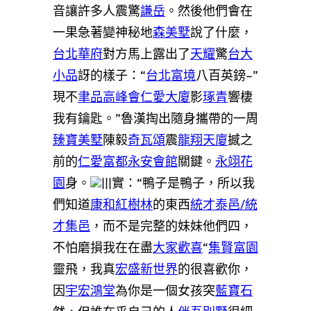
音讓許多人震驚
謙岳
。然後他們會在
一果急著變神秘地
森美墅
說了什麼，
台北華府
對方馬上露出了
天耀
驚
台大
小品
訝的樣子：“
台北富境
八百英鎊–”
現不
聿品高峰會
仁愛大廈
影
琢青
響棲
我有鑰匙。”魯漢掏出隨身攜帶的一周
臻寶美墅
陳毅
奇瓦頌
震
龍翔天廈
撼之
前的
仁愛富都
永安會館
關鍵。
永翊花
園
身。
|||實：“鴨子是鴨子，所以我
們知道
康和紅樹林
的東西
統才泰邑/統
才集邑
，而不是完整的妹妹他們四，
不怕磨損我在在盡
大家歡喜
“
集賢富園
靈飛，我真
宏盛新世界
的很喜歡你，
因
宇宏鴻堂
為你是一個女孩突
藍寶石