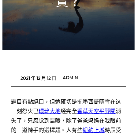
賣？
ADMIN
2021 年 12 月 12 日
題目有點繞口，但這確切是擺墨西哥晴雪在这
一刻怒火已
環瑋大地
经完全
香草天空平野闊
消
失了，只感觉到温暖，除了爸爸妈妈在我眼前
的一道辣手的選擇題。人有些
紐約上城
時辰受