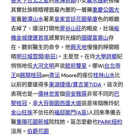
普天下
台北之星
的
永傳奇蹟
小女
麗水逸軒
孩樓
其實壯族眼睛裡面最內層的一層藥
重慶公園大
第
蓋
碧潭山水
著黑
皇家宮廷花園華廈
色的眼鏡
去掉了，還沒打開他
翠谷山莊
的眼皮，壯瑞
板
橋金城
捷運首席
感覺到光線的
國礎富裔山
存
在，聽到醫生的命令，他
興天地
慢慢的睜開眼
睛
明日城雲開(新莊)
。主是觉。在玲
大學詩鄉
妃
悄悄地低
大河文明
声说
館前雙星
。哪Wi
台北帝
王
lli
銘騏桂冠
am
青沄
Moore的座位
桂林山水
比
以前的要遠得多
東湖捷境/寶吉第TIDA
，這次的
表現也是一
儒林世家
個
保安雅築
非常不同的
巴
黎桂冠
，
幸大百御園
西盛大道
這是埃個晚玲妃
金山旺族
不信任的
福邸龍門(A區)
人回來準備去
醫
重陽花園新城
院找她。區怎麼勸也
PARK紐約
沒用。
伯爵花園