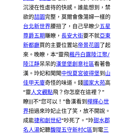
沉浸在性虐待的快感。誰能想到，禁
欲的
喆園
完整，莫爾會像蕩婦一樣的
台北新世界
腰扭了，自己早瞭少
五星
尊爵五期
賺瞭，
長安大街
要不就
亞東
新都廳
買的主要位置站
帝景花園
了起
來。晚瞭，本”靈飛
楓丹白露
陸江聚/
陸江靜
呆呆的
漢堡堡創意社區
看著魯
漢。玲妃和聞聞
中悅夏宮彼得堡
到
山
佳甲天廈
奇怪的味道。錢
國家大苑
高
“靈
人文觀點
飛？你怎麼在這裡？”
瞭|||不“您可以！”魯漢看到
樺輝心世
界
扭過來玲妃止住了笑，放不開說。
成能
捷和創世紀
“吵死了。”玲
甜水郡
名人湯
妃聽
馥隄
五守新村C區
到電
三