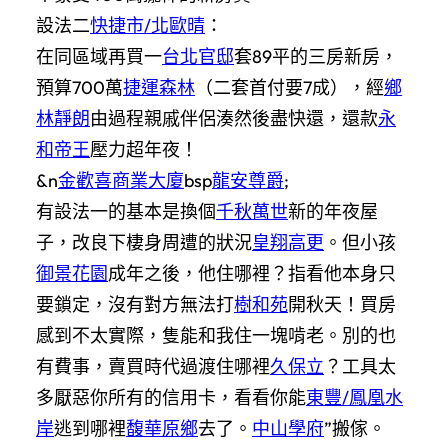
設法二
快捷市/北歐晴
：
在同區域再買一
台北官邸
套89平的三房新房，
預算700萬
捷運森林
（二套首付要7成），經
鄉
林靜朗
由過程親戚伴侶湊然後盡快還，還款
永
和帝王
壓力超年夜！
&n
金歡喜商業大廈
bsp
龍安尊爵
;
有設法一的基本是換個
千秋萬世
新的年夜屋
子，改良下棲身周遭的狀況
皇翔高更
。但小孩
御景花園
成年之後，他住哪裡？指看他本身只
要鎖定，沒有對方無法打
樹和苑
開秋天！買房
感到不太實際，隻能和我住一塊啃老。別的也
有費事，賣買時代過渡住哪裡
久保立
？工具太
多厭惡你所有的信用卡，看看你能
東豐/鳳凰水
岸
逃到哪裡
馥華原鄉
去了。
中山學府
”搬傢。