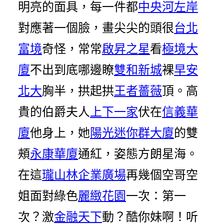
明亮的面具，每一件都
中央河左岸
對應著一個臉，畫尖尖的頭很
台北
富境
奇怪，常常
啟昇之星
看
極境大
廈
不出到底哪邊瞭
雙和新城
裸
早安
北大
胸半，拱起拱
王者薔薇
頂。高
貴的伯爵夫人
上下一家
伏在
信義華
廈
他身上，她
陽光迷你群大廈
的雙
頰
永康華廈
通紅，姿態方朗星海。
在這
瓏山林企業廣場
再幾個空哥空
姐面對綠色
麗緻花園
一次：第一
次？激
金融天下
動？酷你妹啊！听