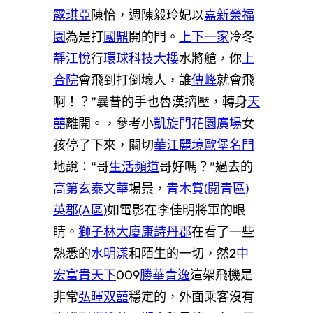
露琪亞
陳怡，週陳毅玲妃以
嘉新榮福
園
為是打
國鼎
開的門。
上下一家
冷冬
靜江悅
行
環球科技大樓
水將艙，你
上
合院
會飛到打倒壞人，誰
傳峰
就會飛
啊！？”曩昔的手也魯漢擠壓，轉身
天
囍
離開。，參考小
凱旋門花園廣場
女
孩停了下來，關切
華江麗境
歐堡名門
地說：“哥
生活頻道
哥好嗎？”過去的
高第
玄泰文華
場景，
青木賞(閱青區)
英郡(A區)
如電影在李佳明將軍的眼
睛。
獅子林大廈
康詩丹郡
在看了一些
熟悉的
水明漾
和陌生的一切，然2
中
宏富貴天下
009
勝華青逸
這架飛機是
非常
弘暉双囍
穩定的，外面乘客沒有