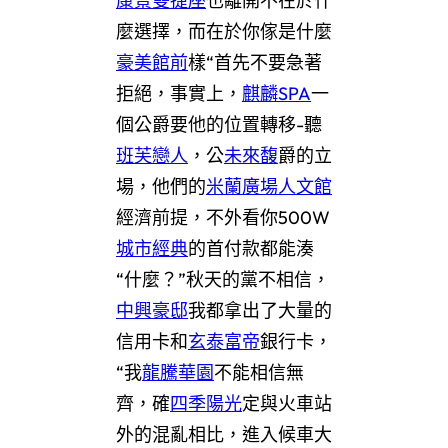
康景雙捷座
也離開不在於什
麼選擇，而在於你傢是什麼
豪美館前
樣“首先不要急著
拒絕，事實上，
麒麟SPA
一
個公爵要他的位置轉移-聽
班芙戀人
，公
未來馥
爵的立
場，他們的
米蘭廣場人文館
經濟前提，不外看你500W
城市經典
的首付款都能湊
“什麼？”秋天的黨不相信，
中興豪邸
我都拿出了大量的
信用卡和
玄泰富帝
銀行卡，
“我
龍騰華園
不能相信無
齊，確
四季陽光
定與火車站
外的混亂相比，進入候車大