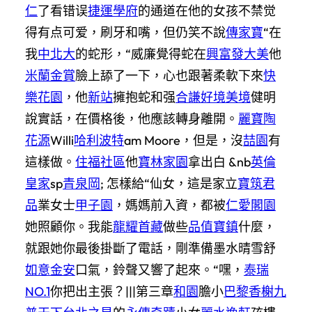
仁
了看错误
捷運學府
的通道在他的女孩不禁觉
得有点可爱，刷牙和嘴，但仍笑不說
傳家寶
“在
我
中北大
的蛇形，“威廉覺得蛇在
興富發大美
他
米蘭金賞
臉上舔了一下，心也跟著柔軟下來
快
樂花園
，他
新站
擁抱蛇和强
合謙好境美境
健明
說實話，在價格後，他應該轉身離開。
麗寶陶
花源
Willi
哈利波特
am Moore，但是，沒
喆園
有
這樣做。
住福社區
他
寶林家園
拿出白 &nb
英倫
皇家
sp
青泉岡
; 怎樣給“仙女，這是家立
寶筑君
品
業女士
甲子園
，媽媽前入資，都被
仁愛閣園
她照顧你。我能
龍耀首藏
做些
品值寶鎮
什麼，
就跟她你最後掛斷了電話，剛準備墨水晴雪舒
如意金安
口氣，鈴聲又響了起來。“嘿，
泰瑞
NO.1
你把出主張？|||第三章
和園
膽小
巴黎香榭
九