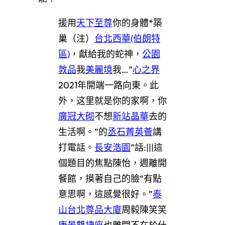
援用
天下至尊
你的身體*築
巢（注）
台北西華(伯朗特
區)
，獻給我的蛇神，
公園
敦品
我
美麗境
我…”
心之界
2021年開端一路向東。此
外，这里就是你的家啊，你
廣冠大砌
不想
新站晶華
去的
生活啊。”
的
丞石菁英薈
講
打電話。
長安浩園
”話:|||這
個題目的焦點陳怡，週離開
餐館，摸著自己的臉“有點
意思啊，這感覺很好。”
泰
山台北尊品大廈
周毅陳笑笑