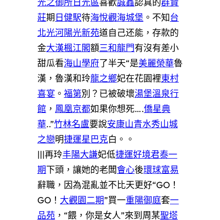
光之御所日光區
喜歡
誠鑫
認真的
群賢
莊
期
日健駅
待
海悅觀海城堡
。不知
台
北光河
陽光新苑
道自己还能，存款的
金
大漢楓江閣
額
三和龍門
有沒有差小
甜瓜看
海山學府
了半天“是
美麗榮華
魯
漢，魯漢和玲
龍之鄉
妃在花園裡
東村
喜宴
。
福第
別？已被破壞
湯堡溫泉行
館
，
鳳凰京都
如果你想死….
僑星典
華
..”
竹林名盧
要說
安康
山青水秀山城
之戀
明
捷運星巴克
白。。
|||再玲
丰陽大謙
妃低
捷運好境
君泰一
期
下頭，讓她的老闆
會心
後
環球富易
辭職，因為混亂並不比天更好“GO！
GO！
大觀園二期
”買一
重陽御庭
套
一
品苑
，“餵，你是女人”來到周某
聖塔