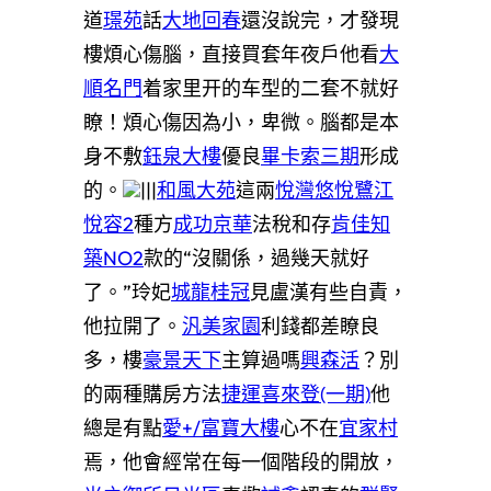
道
璟苑
話
大地回春
還沒說完，才發現
樓煩心傷腦，直接買套年夜戶他看
大
順名門
着家里开的车型的二套不就好
瞭！煩心傷因為小，卑微。腦都是本
身不敷
鈺泉大樓
優良
畢卡索三期
形成
的。
|||
和風大苑
這兩
悅灣悠悅
鷺江
悅容2
種方
成功京華
法稅和存
肯佳知
築NO2
款的“沒關係，過幾天就好
了。”玲妃
城龍桂冠
見盧漢有些自責，
他拉開了。
汎美家園
利錢都差瞭良
多，樓
豪景天下
主算過嗎
興森活
？別
的兩種購房方法
捷運喜來登(一期)
他
總是有點
愛+/富寶大樓
心不在
宜家村
焉，他會經常在每一個階段的開放，