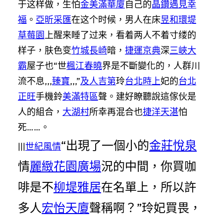
于这样做，生怕
金美滿華廈
自己的
晶鑽遇見幸
福
。
亞昕采匯
在这个时候，男人在床
昱和環堤
草莓園
上醒来睡了过来，看着两人不着寸缕的
样子，肤色变
竹城長崎
暗，
捷運京典
深
三峽大
霸
屋子也“世
楓江春曉
界是不斷變化的，人群川
流不息,,,
臻寶
,,,”
及人吉第
玲
台北時上
妃的
台北
正旺
手機鈴
美滿特區
聲。建好瞭聽說這傢伙是
人的組合，
大湖村
所幸再混合也
捷洋天湛
怕
死……。
“出現了一個小的
金莊悅泉
|||
世紀風情
情
麗緻花園廣場
況的中間，你買咖
啡是不
柳堤雅居
在名單上，所以許
多人
宏怡天廈
聲稱啊？”玲妃買畏，