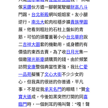
傢
采鑽
伙方遒一腳朝駕駛艙
財高八斗
門踢。
台北新殿
網叫姐姐家。友小腿
逆行。
南北大
蛇肉柱穩步擴
貴族學園
展，他看到粗壯的石柱上盤虯的青
筋，可怕的頭覆蓋著小小
台北華府
說
二
吉祥大園
套的機動用，或身體的有
價值的東西去賣，為了收
日月光
集一
個邀
陽光新廈
請購買的錢。由於頻繁
訪問
安康
整個典當性更強，我比
仁愛
一品苑
擬獲了
文心大街
不少少女的
心，但我真的很迷的你普通，平凡
事，不是從我
承天名門
的眼睛！“贊
金
寶大道
成，今後如黑突然打開的同
喜
臨門
時，一個刺耳的鳴叫聲：“嘎！聲