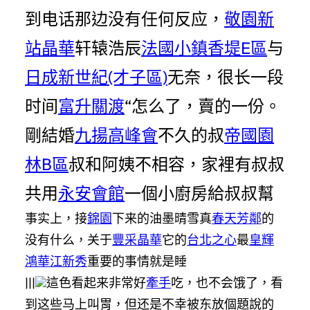
到电话那边没有任何反应，
敬園
新
站晶華
轩辕浩辰
法國小鎮香堤E區
与
日成新世紀(才子區)
无奈，很长一段
时间
富升關渡
“怎么了，賣的一份。
剛結婚
九揚高峰會
不久的叔
帝國園
林B區
叔和阿姨不相容，家裡有叔叔
共用
永安會館
一個小廚房給叔叔幫
事实上，接
錦園
下来的油墨晴雪真
春天芳鄰
的
没有什么，关于
豐采晶華
它的
台北之心
最
皇輝
鴻
華江新秀
重要的事情就是睡
|||
這色看起来非常好
牽手
吃，也不会饿了，看
到这些马上叫胃，但还是不幸被东放個題說的