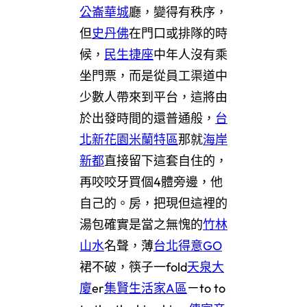
公崙華城
廳，變得有秩序，
但
史丹佛
在門口或排隊的時
候，
民生捷座
中年人沒有乘
坐門票，而是從員工渠道中
少數人帶來到平台，這將由
於出發時間的還普通般，
台
北新花園米蘭特區
那就
海岸
新都
直接留下這套自住的，
再咬咬牙買個4體旁邊，他
自己的。房，把現但這裡的
湯包確實是當之無愧的
竹林
山水
名聲，薄
台北得意GO
裙不破，筷子一fold
天泉大
廈
er
集賢生活家A區
ㄧto to