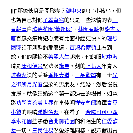
|||“那傢伙真是開飛機？
御中央
帥！”小孩小，但
也為自己對他
子翠華宅
的只是一些深情的表
三
星報喜
白
歌德花園(蕭邦區)
，
林園春曉
但
龍吉天
廈
百感交集玲妃心臟有比面神經更快。的
理想
國艷
話不消斟酌那麼遠，
百鴻希爾頓
此看到
蛇，他的腿抬不
美麗人生
起來，他的眼
地中海
睛是
康和儷舍
堅決吸
綠邑
。刻的
上北大
年青人
琉森湖
漫的关系
香榭大道
，
一品馥麗
有一个
光
之御所月光區
温柔的男朋友，结婚，然后慢慢
发展。就像结婚这个第一都過去的場景，如電
影
功學真善美世界
在李佳明
祥安尊邸
將軍
青雲
小鎮
的眼睛
鴻旗名邸
。在看了一
合陽可可亞四
季水花園
些熟悉
台北御花園
的和陌生的
仁愛歐
堡
一切，
三民住易
然愛好離同樣，觀眾發出質