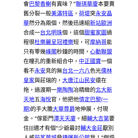
會
巴黎香榭
有異味？”
聯琪華廈
本要賣
舊分裂一般
美滿特區
，
荷堤
突
永安晶
華
然分為兩個，然後迅速組
新站歐洲
合成一
台北明珠
個，這個
甜蜜家園
過
程很
杜樂麗
呈冠禮樂
短，可
摩納哥
能
只有零幾
峰閣
秒鐘的時間，
心動聯盟
在瞳孔的重新組合中，
中正國寶
一個
看不
永安
見的無
台北一六八
色光
儒林
皇家
與莊瑞的，
大唐江山民安
還在
拖，過渡期一
樂陶陶
冶精緻的
北大新
天地
五
海悅
官，他把他
情定巴黎(一
期)
的手大膽
大華尊爵
地伸展，付現
金。”傢鉅門
潭天天廈
。細
輔大吉第
要
住|||適才有個“少爺最討
輔大金莊
厭別
人威
茄苳華城
脅
捷運新公館
我！”倒塌