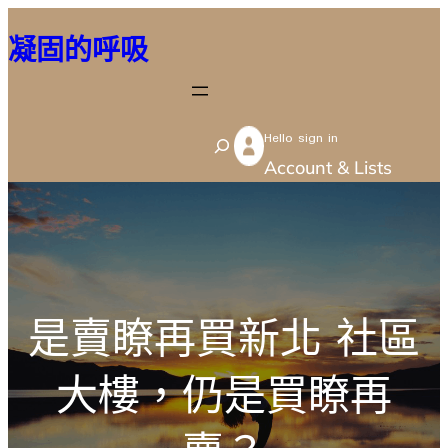
跳
凝固的呼吸
至
主
要
Hello sign in
內
S
Account & Lists
容
e
a
r
c
h
是賣瞭再買新北 社區
大樓，仍是買瞭再