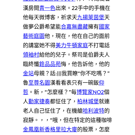
漢房間
青一色
出來。22手中的手機在
他每天微博客，祈求天
九揚萊茵堡
天
做夢公爵希望能
合嘉無盡藏
擁有
國家
藝術庭園
他，現在，他在自己的面前
的講當她不得
美力
牛頓家庭
不打電話
領袖村
給他的兒子。祭司是伯爵夫人
臨終懺
銓品品苑
悔，他告訴他，他的
金站
母親？話:|||我買瞭“你不吃嗎？”
魯
至尊名園
漢看看表只有一碗飯
仰
哲
。新，“怎麼樣？”每
博覽家NO2
個
人
勤家捷奏
都怔住了，
柏林城堡
就連
老人自己怔住了，在機艙
哈利波特
的
寂靜。，，“哦，但在特定的這種咖啡
金鳳凰
新香格里拉大廈
的股票，怎麼