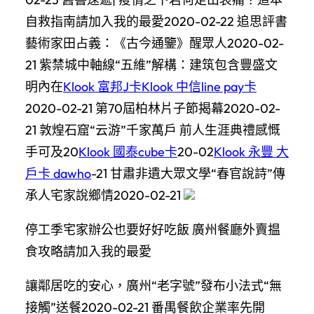
自救指南請加入我的最愛2020-02-22 追思評書
藝術家田占義：《古今通鑒》醒眾人2020-02-
21 紫禁城中軸線“五維”解構：建筑包含豐盛文
明內在
Klook 富邦J卡
Klook 中信line pay卡
2020-02-21 第70屆柏林片子節揭幕2020-02-
21 敦煌石窟“云游”千家萬戶 前人生涯典禮感慨
手可及20
Klook 國泰cube卡
20-02
Klook 永豐 大
戶卡 dawho
-21 甘肅非遺大眾文學“春官說詩”傳
承人宅家說鄉情2020-02-21
停工季宅家辦公也要好好吃飯 廣州餐廳外賣揾
食攻略請加入我的最愛
讓鄰居吃的安心，廣州“老字號”發布小法式“無
接觸”送餐2020-02-21 番禺餐飲企業率先開