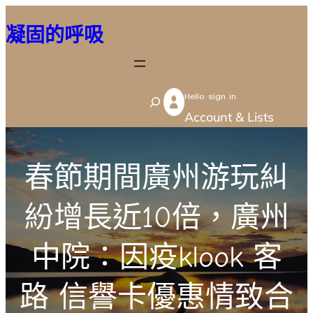
跳
凝固的呼吸
至
主
要
Hello sign in
內
S
Account & Lists
容
e
a
r
春節期間廣州游玩糾
c
紛增長近10倍，廣州
h
中院：因疫klook 客
路 信譽卡優惠情致合