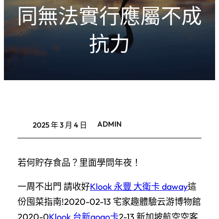
同無法實行應屬不成
抗力
ADMIN
2025 年 3 月 4 日
若何貯存食品？里面學問年夜！
一周不出門 請收好
Klook 永豐 大衛卡 daway
這
份囤菜指南!2020-02-13 宅家趣體驗云游博物館
2020-0
Klook 台新gogo卡
2-13 新加坡航空空客