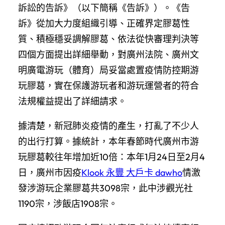
訴訟的告訴》（以下簡稱《告訴》）。《告
訴》從加大力度組織引導、正確界定膠葛性
質、積極穩妥調解膠葛、依法從快審理判決等
四個方面提出詳細舉動，對廣州法院、廣州文
明廣電游玩（體育）局妥當處置疫情防控期游
玩膠葛，實在保護游玩者和游玩運營者的符合
法規權益提出了詳細請求。
據清楚，新冠肺炎疫情的產生，打亂了不少人
的出行打算。據統計，本年春節時代廣州市游
玩膠葛較往年增加近10倍：本年1月24日至2月4
日，廣州市因疫
Klook 永豐 大戶卡 dawho
情激
發涉游玩企業膠葛共3098宗，此中涉觀光社
1190宗，涉飯店1908宗。