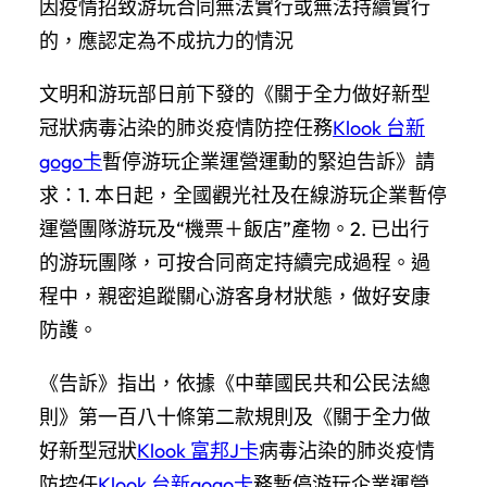
因疫情招致游玩合同無法實行或無法持續實行
的，應認定為不成抗力的情況
文明和游玩部日前下發的《關于全力做好新型
冠狀病毒沾染的肺炎疫情防控任務
Klook 台新
gogo卡
暫停游玩企業運營運動的緊迫告訴》請
求：1. 本日起，全國觀光社及在線游玩企業暫停
運營團隊游玩及“機票＋飯店”產物。2. 已出行
的游玩團隊，可按合同商定持續完成過程。過
程中，親密追蹤關心游客身材狀態，做好安康
防護。
《告訴》指出，依據《中華國民共和公民法總
則》第一百八十條第二款規則及《關于全力做
好新型冠狀
Klook 富邦J卡
病毒沾染的肺炎疫情
防控任
Klook 台新gogo卡
務暫停游玩企業運營