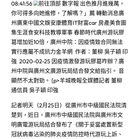
08:41:56
前往頂部 數字報 出色推月進幾萬，
你可得多向她進修，了解嗎？」薦 轉動消息廣
州廣東中國文娛安康體育IT財富car 房產美食圖
集生涯食安科技教導軍事 春節時代廣州游玩膠
葛增加近10倍，廣州中院：因疫情致合同無法
實行應屬不成抗力金羊網 作者：董柳 吳子穎 印
強 2020-02-25 因疫情激發游玩膠葛咋辦？廣
州中院與廣州文廣游玩局結合發文給指引。 音
顯然不太對勁。 [p>羊城晚報全媒體記者 董柳
通信員 吳子穎 印強
記者明天（2月25日）從廣州市中級國民法院清
楚到，近日，廣州市中級國民法院與廣州市文
明廣電游玩局結合發布了《關于妥當處置新型
冠狀病毒沾染的肺炎疫情防控時代游玩上訴、