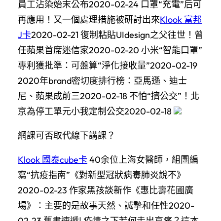
員工沾染始末公布2020-02-24 口罩“充電”后可
再應用！又一個處理措施被研討出來
Klook 富邦
J卡
2020-02-21 復制粘貼UIdesign之父往世！曾
任蘋果首席迷信家2020-02-20 小米“智能口罩”
專利獲批準：可盤算“淨化接收量”2020-02-19
2020年brand密切度排行榜：亞馬遜、迪士
尼、蘋果成前三2020-02-18 不怕“擠公交”！北
京為停工單元小我定制公交2020-02-18
網課可否取代線下講課？
Klook 國泰cube卡
40余位上海女醫師，組團編
寫“抗疫指南”《對新型冠狀病毒肺炎說不》
2020-02-23 作家黑孩談新作《惠比壽花圃廣
場》：主要的是故事天然、誠摯和任性2020-
02-23 舊書速遞| 疫情之下若何走出哀痛？這本