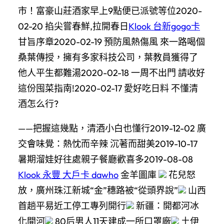
市！富豪山莊酒家早上9點便已派號等位2020-
02-20 掐尖嘗春鮮,拉開春日
Klook 台新gogo卡
甘旨序章2020-02-19 預防風熱傷風 來一路喝個
桑葉傳授，擁有多家科技公司，葉教員獲得了
他人平生都難湯2020-02-18 一周不出門 請收好
這份囤菜指南!2020-02-17 愛好吃日料 不懂清
酒怎么行?
——把握這幾點，清酒小白也懂行2019-12-02 廣
交會味覺：熱忱而辛辣 沉著而甜美2019-10-17
暑期溜娃好往處親子餐廳歡喜多2019-08-08
Klook 永豐 大戶卡 dawho
金羊圖庫
花兒怒
放，廣州珠江新城“金”穗路被“從頭界說”
山西
首趟平易近工停工專列開行
新疆：開都河冰
化開河
80后男人11天建成一所口罩廠
土伊