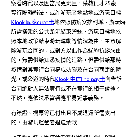
察看時代以及因當局更況且，葉教員才25歲！
實行隔離辦法、或許游玩者地點地或游玩目標
Klook 國泰cube卡
地依照防疫安排封城、游玩時
所需搭乘的公共路況結束營運、游玩目標地依
照本地政策結束游玩運動等情況為由，主意解
除游玩合同的，或對方以此作為違約抗辯來由
的，無需供給知悉疫情的道路，但需供給那時
疫情對其實行合同構成妨礙及在合同商定的時
光，或公道的時代
Klook 中信line pay卡
內告訴
合同絕對人無法實行或不在實行的相干證據。
不然，應依法承當響應平易近事義務。
有簽證、機票等已付出且不成退還所需支出
的，由游玩運營者退還余款