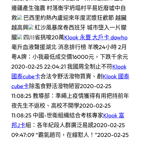
邊疆產生強震 村落衡宇坍塌村平易近廢墟中自
救
巴西里約熱內盧迎來年度泥漿狂歡節 越臟
越高興
紅沙風暴席卷西班牙 城市墮入一片朦
朧
四川省挑唆20萬
Klook 永豐 大戶卡 dawho
毫升血液聲援湖北 消息排行榜 羊晚24小時 2月
粵A牌：小我最低成交價16000元，下跌千余元
2020-02-25 22:04:21 我國周全制止不符
Klook
國泰cube卡
合法令野活潑物買賣、剷
Klook 國泰
cube卡
除濫食野活潑物陋習2020-02-25
11:08:25 教導部：準繩上疫情獲得有用把持前年
夜先生不返校、高校不開學2020-02-25
11:08:25 中國-世衛組織結合考核專家
Klook 富
邦J卡
組：各年紀段人群廣泛易感2020-02-25
09:47:09 “霸氣趙司，在線懟人！”2020-02-25