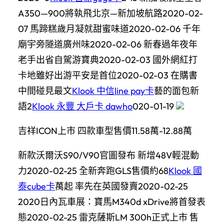
A350—900將執飛北京—新加坡航路2020-02-
07 馬蹄糕歲月凝就甜蜜味道2020-02-06 千年
廟宇旁隧道廣州味2020-02-06 新春過年夜年
老手出省自駕游寶典2020-02-03 國外網紅打
卡地雖好出游平安是首位2020-02-03 在購書
中間碰見最文
Klook 中信line pay卡
藝的面包新
語2
Klook 永豐 大戶卡 dawho
020-01-19
吉祥ICON上市 四款車型售價11.58萬-12.88萬
新款沃爾沃S90/V90官圖發布 新增48V輕混動
力2020-02-25 全新奔跑GLS售價約68
Klook 國
泰cube卡
萬起 率先在英國發賣2020-02-25
2020日內瓦車展：寶馬M340d xDrive將首發表
態2020-02-25 雷克薩斯LM 300h正式上市 售