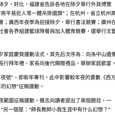
除夕。好比，福建省告訴各地在除夕舉行外貨博覽
“商平易近人等一體吊掛國旗”；在杭州，省立杭州
會；廣西年夜學為迎接除夕，舉行書法競賽；廣州
社會各界組建籃球隊餐與加入體育競賽，還舉行文
夕家庭慶賀運動法式，其先后次序為：向孫中山遺
長行拜年禮，家長向後代賜贈禮品，舉辦家庭歡宴
年夜號”，即新年專刊。此中影響較年夜的要數《西
新年的幻想”征稿運動。
夜範圍征稿運動，雜志向讀者提出了兩個題目，一
”另一個是：“師長教師小我生涯中有什么幻想？”