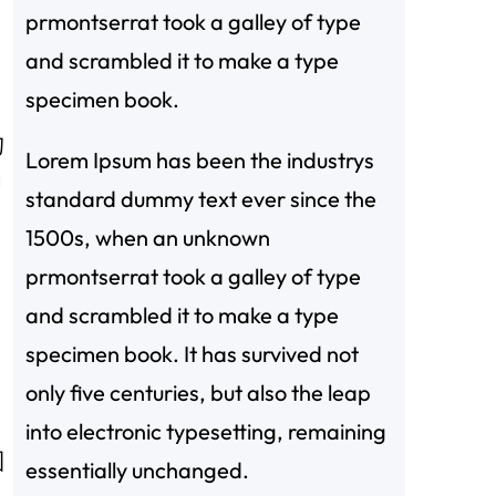
prmontserrat took a galley of type
and scrambled it to make a type
specimen book.
的
Lorem Ipsum has been the industrys
中
standard dummy text ever since the
1500s, when an unknown
prmontserrat took a galley of type
and scrambled it to make a type
specimen book. It has survived not
only five centuries, but also the leap
into electronic typesetting, remaining
國
essentially unchanged.