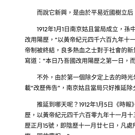
而說它新興，是由於平易近國樹立后
1912年1月1日南京姑且當局成立
改用陽歷，“以黃帝紀元四千六百九年十
帝制被終結，良多熱血之士對于社會的新景
寫道：“本日乃吾國改用陽歷之第一日，
不外，由於第一個除夕定上去的時光匆
載“改歷佈告”，南京姑且當局只好推延除
推延到哪天呢？1912年1月5日《
歷，以黃帝紀元四千六百零九年十一月十三
歷正月15號，即陰歷十一月廿七日，凡