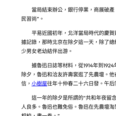
當局結束辦公，銀行停業，商展破產
民習尚”。
平易近國初年，北洋當局時代的慶賀
據記錄，那時北京在除夕這一天，除了總
少男女老幼結伴出游。
據魯迅日誌等材料，從1914年到19
除夕，魯迅和洽友許壽裳逛了先農壇。他
信，
小樹屋
往年十仲春二十六日發。午后
這一年的除夕是所謂的“共和年夜留
人良多。魯迅也難免俗。魯迅在先農壇淘
相校，盡一卷。”