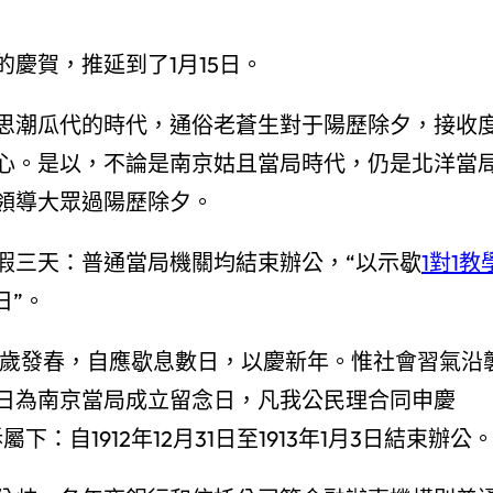
慶賀，推延到了1月15日。
思潮瓜代的時代，通俗老蒼生對于陽歷除夕，接收
心。是以，不論是南京姑且當局時代，仍是北洋當
領導大眾過陽歷除夕。
假三天：普通當局機關均結束辦公，“以示歇
1對1教
日”。
得獻歲發春，自應歇息數日，以慶新年。惟社會習氣沿
日為南京當局成立留念日，凡我公民理合同申慶
自1912年12月31日至1913年1月3日結束辦公