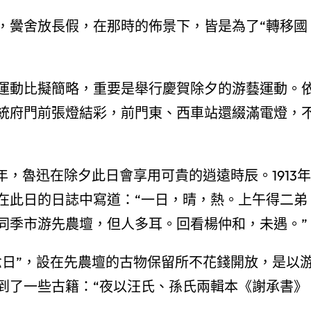
，黌舍放長假，在那時的佈景下，皆是為了“轉移國
運動比擬簡略，重要是舉行慶賀除夕的游藝運動。
統府門前張燈結彩，前門東、西車站還綴滿電燈，
24年，魯迅在除夕此日會享用可貴的逍遠時辰。1913年
在此日的日誌中寫道：“一日，晴，熱。上午得二弟
同季市游先農壇，但人多耳。回看楊仲和，未遇。”
念日”，設在先農壇的古物保留所不花錢開放，是以
到了一些古籍：“夜以汪氏、孫氏兩輯本《謝承書》