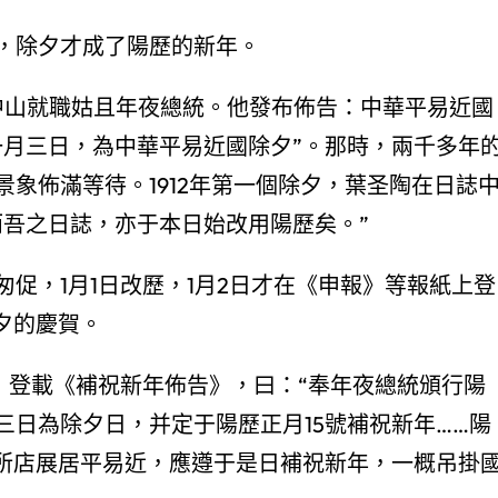
，除夕才成了陽歷的新年。
，孫中山就職姑且年夜總統。他發布佈告：中華平易近國
一月三日，為中華平易近國除夕”。那時，兩千多年
象佈滿等待。1912年第一個除夕，葉圣陶在日誌
而吾之日誌，亦于本日始改用陽歷矣。”
促，1月1日改歷，1月2日才在《申報》等報紙上登
夕的慶賀。
時報》登載《補祝新年佈告》，曰：“奉年夜總統頒行陽
日為除夕日，并定于陽歷正月15號補祝新年……陽
處所店展居平易近，應遵于是日補祝新年，一概吊掛