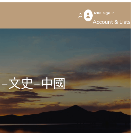
Hello sign in
S
Account & Lists
e
a
r
c
h
–文史–中國