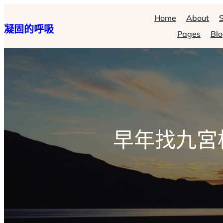
跳
Home
About
S
凝固的呼吸
至
Pages
Bl
主
要
內
容
早年找九宮