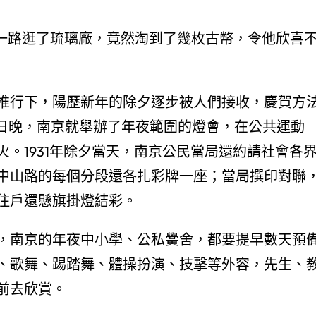
，一路逛了琉璃廠，竟然淘到了幾枚古幣，令他欣喜
推行下，陽歷新年的除夕逐步被人們接收，慶賀方
31日晚，南京就舉辦了年夜範圍的燈會，在公共運動
。1931年除夕當天，南京公民當局還約請社會各
中山路的每個分段還各扎彩牌一座；當局撰印對聯
住戶還懸旗掛燈結彩。
，南京的年夜中小學、公私黌舍，都要提早數天預
、歌舞、踢踏舞、體操扮演、技擊等外容，先生、
前去欣賞。