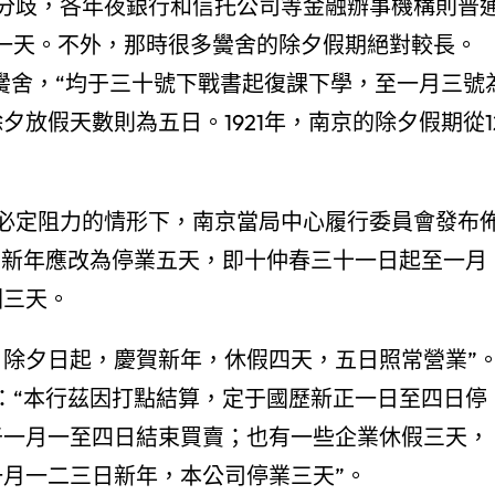
分歧，各年夜銀行和信托公司等金融辦事機構則普
業一天。不外，那時很多黌舍的除夕假期絕對較長。
各黌舍，“均于三十號下戰書起復課下學，至一月三號
夕放假天數則為五日。1921年，南京的除夕假期從1
仍有必定阻力的情形下，南京當局中心履行委員會發布
歷新年應改為停業五天，即十仲春三十一日起至一月
回三天。
）除夕日起，慶賀新年，休假四天，五日照常營業”
社會：“本行茲因打點結算，定于國歷新正一日至四日停
于一月一至四日結束買賣；也有一些企業休假三天，
“一月一二三日新年，本公司停業三天”。