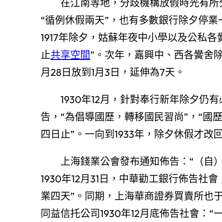
在江南等地，分歧機構放假時光有所
“循例休假兩天”，也有多數銀行除夕停
1917年除夕，姑蘇年夜中小學以及公私
止
共享空間
”。次年，嘉興中、西各黌舍除
月28日放到1月3日，延伸為7天。
1930年12月，針對奉行新年除夕
告，“為倡導國歷，轉移國民習尚”，“國
四日止”。一向到1933年，除夕休假才改
上海錢業公會發布通知佈告：“（自
1930年12月31日，中華勸工銀行佈告
業四天”。同期，上海華商證券買賣所也
同益信托公司1930年12月底佈告社會：