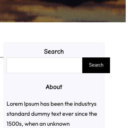
Search
搜
Search
尋
About
Lorem Ipsum has been the industrys
standard dummy text ever since the
1500s, when an unknown