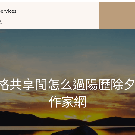
ervices
og
格共享間怎么過陽歷除夕
作家網