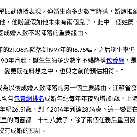
振武傳授表現，適婚生齒多少數字降落，婚齡推
知他，他盼望假如他未來有兩個兒子，此中一個姓蘭
我國成婚人數不竭降落的重要緣由。
1.06‰降落到1997年的16.75‰，之后誕生率仍
自90年月起，誕生生齒多少數字不竭降落
包養網
，是
一變更既在料想之中，也與之前的預估相符。”
成為以後成婚人數降落的另一個主要緣由。江蘇省發
人均勻
包養網排名
成婚年紀每年年夜約增加1歲。上
26.51歲，到了2014年到達28.14歲。這一變更
班里的同窗都二十七八歲了，除了兩個任務后重回黌
沒有成婚的預計。”