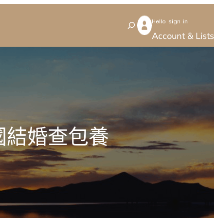
Hello sign in
S
Account & Lists
e
a
r
c
h
國結婚查包養