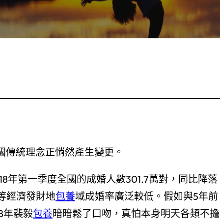
國傳統理念正悄然產生變更。
年第一季度全國的成婚人數301.7萬對，同比降落
等經濟發財地
包養
域成婚率廣泛較低。假如與5年前
18年裴毅
包養
暗暗鬆了口吻，真怕本身明天各類不擔