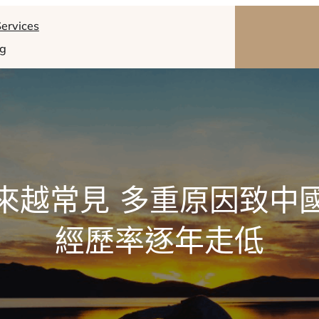
ervices
og
來越常見 多重原因致中
經歷率逐年走低