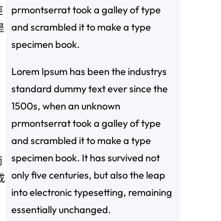
prmontserrat took a galley of type
經
and scrambled it to make a type
是
specimen book.
Lorem Ipsum has been the industrys
standard dummy text ever since the
1500s, when an unknown
prmontserrat took a galley of type
and scrambled it to make a type
specimen book. It has survived not
而
only five centuries, but also the leap
成
into electronic typesetting, remaining
essentially unchanged.