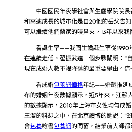
中國國民年夜學社會與生齒學院院長翟
和高速成長的城市化是自20他的岳父告
可以繼續他們蘭家的噴鼻火。13年以來
看誕生率——我國生齒誕生率從1990年的2
在連續走低。翟振武進一個步驟闡明：“
現在成婚人數不竭降落的最重要緣由。這
看成婚
包養網價格
年紀——婚齡推延
布的婚姻年夜數據顯示，近5年來，江蘇
的數據顯示，2010年上海市女性均勻成婚年紀
王潔的料想之中，在北京讀博的她說：“
舍
包養
唸書
包養網
的同窗，結業前大師都