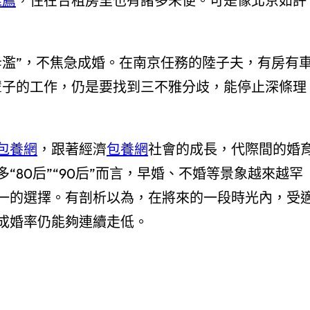
推薦
，住在合租房里也有諸多未便。可是像北京如許
濫”，不焦急成婚。在南京任務的陸子夫，有房有
輩子的工作，仍是要找到三不雅分歧，能停止深條理
包養網
，跟著經濟
包養網
社會的成長，代際間的婚
80后”“90后”而言，早婚、不婚等景象越來越罕
一的選擇。有剖析以為，在將來的一段時光內，受
成婚率仍能夠連續走低。