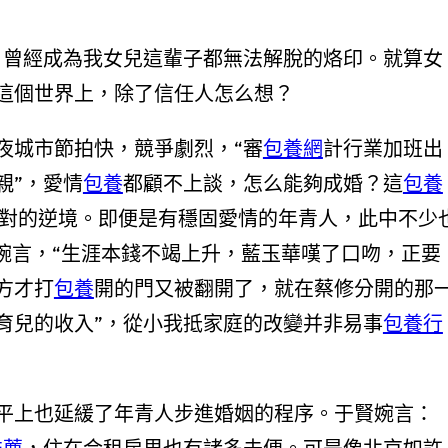
，曾經成為我女兒這輩子都無法解脫的烙印。就算女
這個世界上，除了信任人怎么想？
城市節拍快，競爭劇烈，“審
包養網
計行業加班出
親”，愛情
包養
都顧不上談，怎么能夠成婚？這
包養
對的逆境。即便是有穩固愛情的年青人，此中不少
婉言，“生涯本錢不竭上升，藍玉華嘆了口吻，正要
方才打
包養
開的門又被翻開了，就在蔡修分開的那
育兒的收入”，從小我抵家庭的改變并非易事
包養行
上也延緩了年青人步進婚姻的程序。于賢婉言：