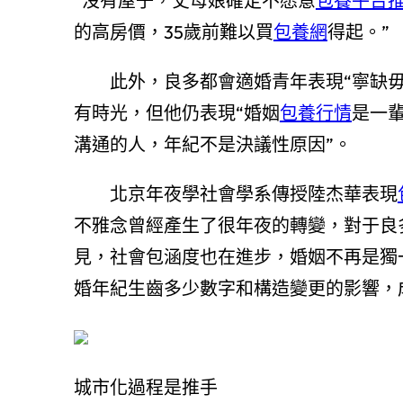
“沒有屋子，丈母娘確定不愿意
包養平台
的高房價，35歲前難以買
包養網
得起。”
此外，良多都會適婚青年表現“寧缺毋
有時光，但他仍表現“婚姻
包養行情
是一
溝通的人，年紀不是決議性原因”。
北京年夜學社會學系傳授陸杰華表現
不雅念曾經產生了很年夜的轉變，對于良多“
見，社會包涵度也在進步，婚姻不再是獨
婚年紀生齒多少數字和構造變更的影響，
城市化過程是推手