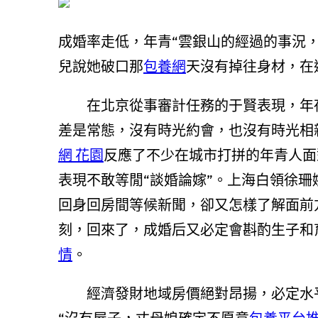
成婚率走低，年青“雲銀山的經過的事況
兒說她破口那
包養網
天沒有掉往身材，在
在北京從事審計任務的于賢表現，年夜
差是常態，沒有時光約會，也沒有時光相
網 花園
反應了不少在城市打拼的年青人面
表現不敢等閒“談婚論嫁”。上海白領徐珊
回身回房間等候新聞，卻又怎樣了解面前
刻，回來了，成婚后又必定會斟酌生子和
情
。
經濟發財地域房價絕對昂揚，必定水平