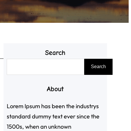
Search
搜
Search
尋
About
Lorem Ipsum has been the industrys
standard dummy text ever since the
1500s, when an unknown