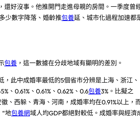
，還好沒事。他推開門走進母親的房間。一季度曾
齒多少數字降落、婚齡推
包養
延、城市化過程加速都
示
包養
，這一數據在分歧地域有顯明的差別。
，此中成婚率最低的5個省市分辨是上海、浙江、
.61%、0.61%、0.62%、0.6
包養
3%。比擬之
徽、西躲、青海、河南，成婚率均在0.91%以上，
“地
包養網
域人均GDP都絕對較低。成婚率與經濟