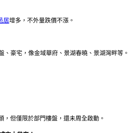
邑居
增多，不外量跌價不漲。
紅盤、豪宅，像金域華府、景湖春曉、景湖灣畔等。
頭，但僅限於部門樓盤，還未周全啟動。