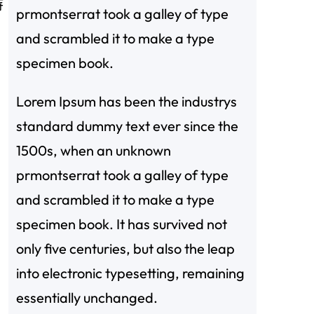
持
prmontserrat took a galley of type
and scrambled it to make a type
specimen book.
Lorem Ipsum has been the industrys
standard dummy text ever since the
1500s, when an unknown
prmontserrat took a galley of type
and scrambled it to make a type
specimen book. It has survived not
only five centuries, but also the leap
into electronic typesetting, remaining
essentially unchanged.