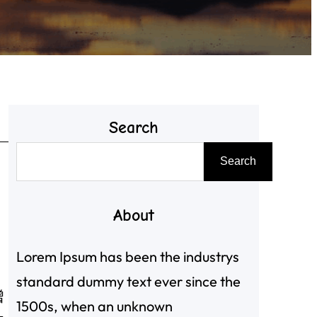
Search
搜
Search
尋
About
Lorem Ipsum has been the industrys
standard dummy text ever since the
增
1500s, when an unknown