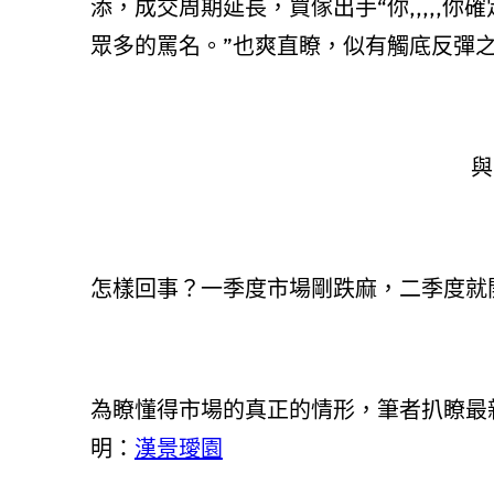
添，成交周期延長，買傢出手“你,,,,,
眾多的罵名。”也爽直瞭，似有觸底反彈
與
怎樣回事？一季度市場剛跌麻，二季度就
為瞭懂得市場的真正的情形，筆者扒瞭最
明：
漢景璦園