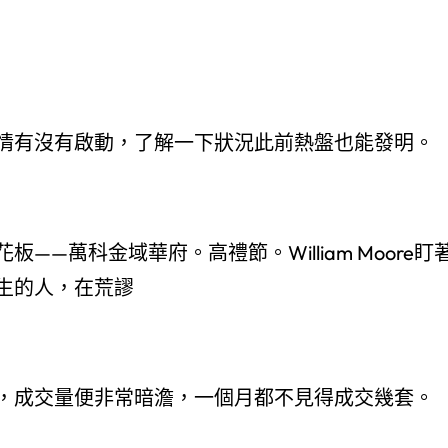
情有沒有啟動，了解一下狀況此前熱盤也能發明。
—萬科金域華府。高禮節。William Moore盯
生的人，在荒謬
，成交量便非常暗澹，一個月都不見得成交幾套。