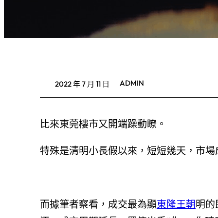
ADMIN
2022 年 7 月 11 日
比來東莞樓市又開端躁動瞭。
特殊是清明小長假以來，短短幾天，市場
而據筆者察看，成交最為顯
東隆王朝
明的