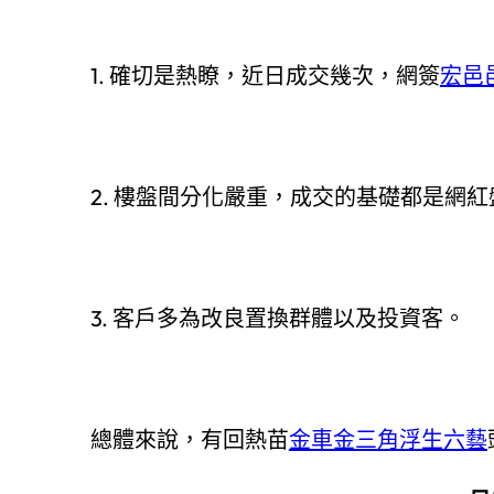
1. 確切是熱瞭，近日成交幾次，網簽
宏邑
2. 樓盤間分化嚴重，成交的基礎都是網
3. 客戶多為改良置換群體以及投資客。
總體來說，有回熱苗
金車金三角
浮生六藝