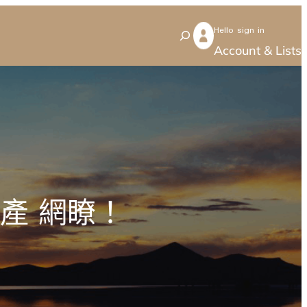
Hello sign in
S
Account & Lists
e
a
r
c
h
產 網瞭！