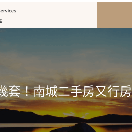
ervices
og
幾套！南城二手房又行房