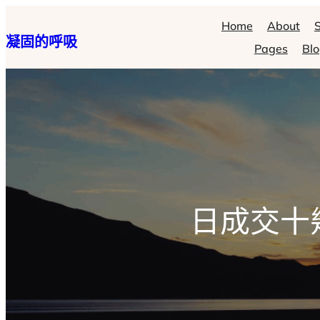
跳
Home
About
S
凝固的呼吸
至
Pages
Bl
主
要
內
容
日成交十