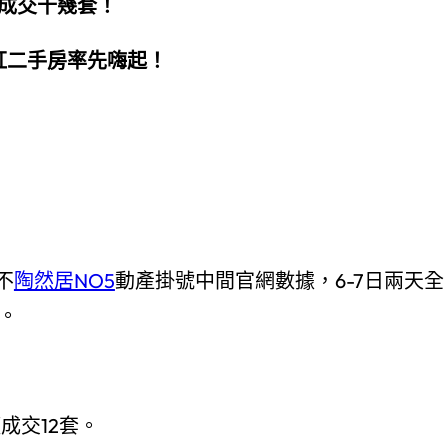
成交十幾套！
紅二手房率先嗨起！
不
陶然居NO5
動產掛號中間官網數據，6-7日兩天全
。
成交12套。