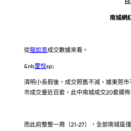
日
南城網
從
龍如意
成交數據來看。
&nb
璽悅
sp;
清明小長假後，成交照舊不減，據東莞市
市成交量近百套，此中南城成交20套擺佈
而此前整整一周（21-27），全部南城區僅