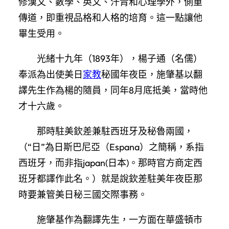
修漢文、數學、英文、汗青和心理學外，側重
傳道，即重視品格和人格的培育。這一點讓他
畢生受用。
光緒十九年（1893年），楊子通（名儒）
奉派為出使美日
家教
秘國年夜臣，施肇基以翻
譯先生作為楊的隨員，同年8月底抵美，當時他
才十六歲。
那時駐美欽差兼駐西班牙及秘魯兩國，
（“日”為日斯巴尼亞（Espana）之簡稱，系指
西班牙，而非指japan(日本)。那時官方商定西
班牙都譯作此名。）就是說欽差駐美年夜臣那
時要兼管美日秘三國交際事務。
施肇基作為翻譯先生，一方面在華盛頓市