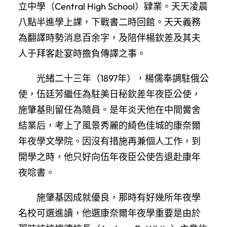
立中學（Central High School）肄業。天天凌晨
八點半進學上課，下戰書二時回館。天天義務
為翻譯時勢消息百余字，及陪伴楊欽差及其夫
人于拜客赴宴時擔負傳譯之事。
光緒二十三年（1897年），楊儒奉調駐俄公
使，伍廷芳繼任為駐美日秘欽差年夜臣公使，
施肇基則留任為隨員。是年炎天他在中間黌舍
結業后，考上了風景秀麗的綺色佳城的康奈爾
年夜學文學院。因沒有措施再兼個人工作，到
開學之時，他只好向伍年夜臣公使告退赴康年
夜唸書。
施肇基因成就優良，那時有好幾所年夜學
名校可選進讀，他選康奈爾年夜學重要是由於