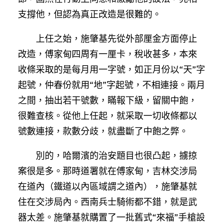
支撐他，但認為真正改造是很難的。
上任之始，施肇基先從外部厘金方面停止
改造，傅家甸四周有一厘卡，稅收甚多，本來
收條采取的是每月用一字號，如正月份以“天”字
起號，仲春份就用“地”字起號，不相連接。兩月
之間，抽出若干號數，瞞報下級，留關中飽，
很難查核。從他上任起，就采取一切收條都以
號數連接，款數分歧，就盡斷了中飽之弊。
別的，哈爾濱的治安題目也很凸起，擄掠
案很是多。那時道署就在傅家甸，吉林交涉局
在道內（鐵道以內區域謂之道內），施肇基就
住在交涉局內。西南兵士騎術都不錯，就是武
器太差。施肇基就購置了一批舊式“來福”手槍設