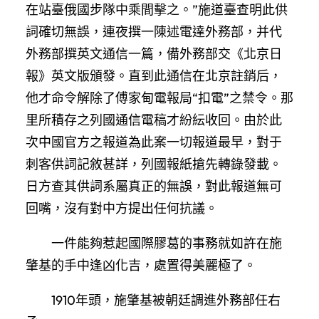
在站臺俄國步隊中乘間擊之。”施道臺查明此供
詞確切無誤，連夜撰一陳述電達外務部，并代
外務部撰英文通信一篇，備外務部交《北京日
報》英文版頒發。直到此通信在北京註銷后，
他才命令解除了傅家甸電報局“扣電”之禁令。那
里所積存之列國通信電稿才紛紜收回。由於此
次中國官方之報道為此案一切報道最早，對于
刺客供詞記敘甚詳，列國報紙搶先轉錄發載。
日方查其供詞系屬真正的無誤，對此報道無可
回嘴，沒有對中方提出任何抗議。
一件能夠惹起國際膠葛的事務就如許在施
肇基的手中逢凶化吉，處置得美麗極了。
1910年頭，施肇基被朝廷調進外務部任右