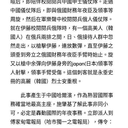
暄后，即陪伴校閱閱兵中國甲士儀仗隊。走過
中國儀仗隊后，即與俄國財務年夜臣及領事等
周旋，然后在軍樂聲中校閱閱兵俄人儀仗隊。
就在伊藤校閱閱兵俄隊時，有一個高美人（韓
國人）在俄兵兩排之間，日、俄接待人群中忽
然走出，以槍擊伊藤，連放數彈，直至伊藤之
頭垂到旁立之俄國財務年夜臣手臂時始止。旋
又以槍中余彈向伊藤身旁的japan(日本)領事等
人射擊，領事手臂受傷。這個刺客就是永垂史
冊的高麗（韓國）烈士安重根。
此事產生于中國哈爾濱，作為熟習國際事
務確當地最高主座，施肇基了解此事非同小
可，必定是轟動國際的年夜事務。立即派人到
傅家甸電報局（哈市獨一之電報局），傳令：