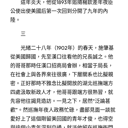
這年炎天，他從1893年追隨楊欽差年夜臣
公使出使美國后第一次回到分開了九年的內
陸。
三
光緒二十八年（1902年）的春天，施肇基
從美國歸國，先至漢口往看他的兄長誠之。他
的哥哥那時任漢口招商局會辦，相當于局長，
在社會上與各界來往很廣，下層關系也比擬親
密。正好那時不雅念比擬開放的湖北巡撫端方
四處汲取新政人才，他哥哥跟端方很熟習，就
先容他往謁見造訪。一見之下，居然“泛論甚
歡”。然巡撫年夜人政務忙碌，盡鄙見面一談就
愛好上了這個剛留美回國的青年才俊，也得空
與這個小青年深刻交通，就派他留在巡撫衙門