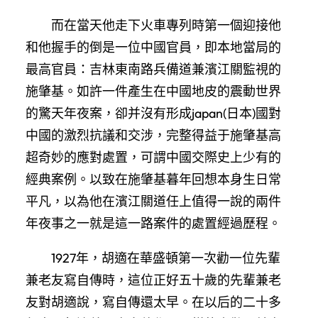
而在當天他走下火車專列時第一個迎接他
和他握手的倒是一位中國官員，即本地當局的
最高官員：吉林東南路兵備道兼濱江關監視的
施肇基。如許一件產生在中國地皮的震動世界
的驚天年夜案，卻并沒有形成japan(日本)國對
中國的激烈抗議和交涉，完整得益于施肇基高
超奇妙的應對處置，可謂中國交際史上少有的
經典案例。以致在施肇基暮年回想本身生日常
平凡，以為他在濱江關道任上值得一說的兩件
年夜事之一就是這一路案件的處置經過歷程。
1927年，胡適在華盛頓第一次勸一位先輩
兼老友寫自傳時，這位正好五十歲的先輩兼老
友對胡適說，寫自傳還太早。在以后的二十多