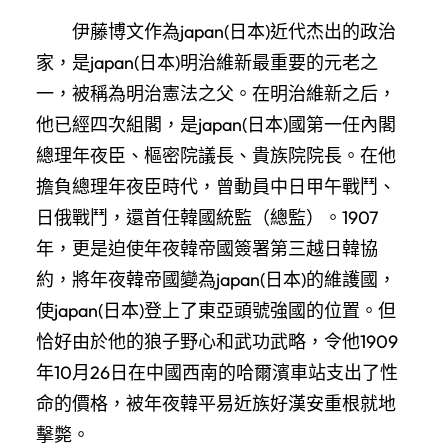
伊藤博文作為japan(日本)近代杰出的政治
家，是japan(日本)明治維新最重要的元老之
一，被稱為明治憲法之父。在明治維新之后，
他已經四次組閣，是japan(日本)國第一任內閣
總理年夜臣、樞密院議長、貴族院院長。在他
擔負總理年夜臣時代，曾動員中日甲午戰鬥、
日俄戰鬥，還首任韓國統監（總監）。1907
年，更是迫使年夜韓帝國簽署第三越日韓協
約，將年夜韓帝國變為japan(日本)的維護國，
使japan(日本)登上了東亞頭號強國的位置。但
恰好由於他的狼子野心和武功武略，令他1909
年10月26日在中國西南的哈爾濱車站支出了性
命的價格，被年夜韓平易近族好漢安重根就地
擊斃。