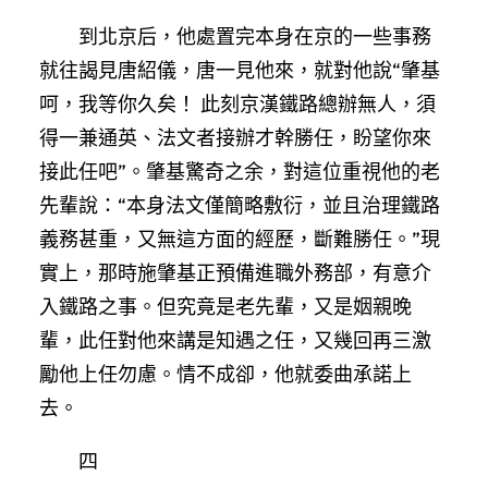
到北京后，他處置完本身在京的一些事務
就往謁見唐紹儀，唐一見他來，就對他說“肇基
呵，我等你久矣！ 此刻京漢鐵路總辦無人，須
得一兼通英、法文者接辦才幹勝任，盼望你來
接此任吧”。肇基驚奇之余，對這位重視他的老
先輩說：“本身法文僅簡略敷衍，並且治理鐵路
義務甚重，又無這方面的經歷，斷難勝任。”現
實上，那時施肇基正預備進職外務部，有意介
入鐵路之事。但究竟是老先輩，又是姻親晚
輩，此任對他來講是知遇之任，又幾回再三激
勵他上任勿慮。情不成卻，他就委曲承諾上
去。
四