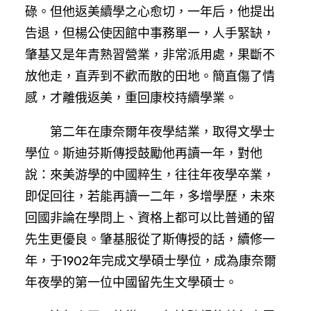
碌。但他返美續學之心愈切，一年后，他提出
告退，但楊公使因館中事務單一，人手緊缺，
肇基又是年青熟習營業，非常派用處，果斷不
放他走，直弄到不歡而散的田地。簡直傷了情
感，才離俄返美，重回康校持續學業。
第二年在康奈爾年夜學結業，取得文學士
學位。斯迪芬斯傳授鼓勵他再讀一年，對他
說：來美游學的中國粹生，往往年夜學卒業，
即促回往，若能再讀一二年，多增學歷，未來
回國非論在學問上、資格上都可以比普通的留
先生更優良。肇基服從了斯傳授的話，續修一
年，于1902年完成文學碩士學位，成為康奈爾
年夜學的第一位中國留先生文學碩士。