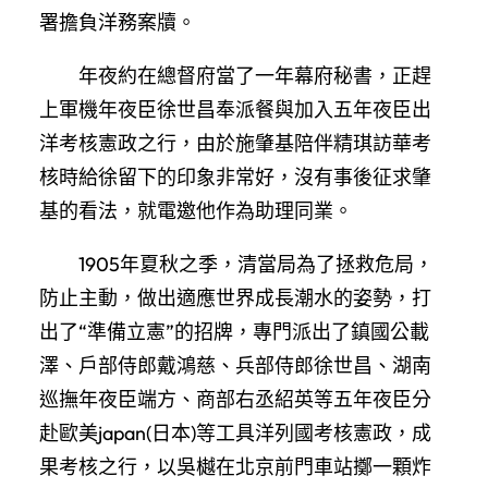
署擔負洋務案牘。
年夜約在總督府當了一年幕府秘書，正趕
上軍機年夜臣徐世昌奉派餐與加入五年夜臣出
洋考核憲政之行，由於施肇基陪伴精琪訪華考
核時給徐留下的印象非常好，沒有事後征求肇
基的看法，就電邀他作為助理同業。
1905年夏秋之季，清當局為了拯救危局，
防止主動，做出適應世界成長潮水的姿勢，打
出了“準備立憲”的招牌，專門派出了鎮國公載
澤、戶部侍郎戴鴻慈、兵部侍郎徐世昌、湖南
巡撫年夜臣端方、商部右丞紹英等五年夜臣分
赴歐美japan(日本)等工具洋列國考核憲政，成
果考核之行，以吳樾在北京前門車站擲一顆炸