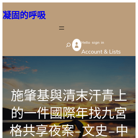
跳
凝固的呼吸
至
主
要
Hello sign in
內
S
Account & Lists
容
e
a
r
c
施肇基與清末汗青上
h
的一件國際年找九宮
格共享夜案–文史–中