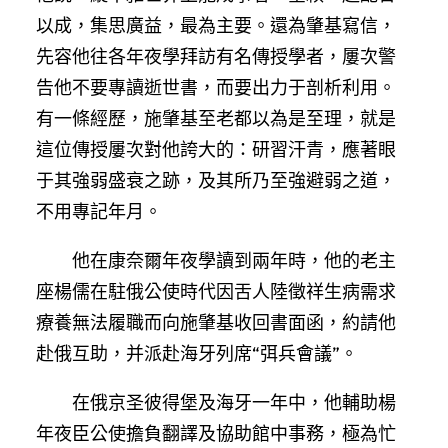
以成，集思廣益，最為主要。還為肇基寫信，
先容他往各年夜學拜訪有名傳授學者，屢次警
告他不要專讀逝世書，而要出力于剖析利用。
有一條經歷，施肇基至老都以為是至理，就是
這位傳授屢次對他誇大的：研習汗青，應著眼
于其強弱盛衰之跡，及其所乃至強避弱之道，
不用專記年月。
他在康奈爾年夜學讀到兩年時，他的老主
座楊儒在駐俄公使時代因舌人陸徵祥生病需求
療養無法履職而向施肇基收回書面函，約請他
赴俄互助，并派赴海牙列席“弭兵會議”。
在俄京圣彼得堡及海牙一年中，他輔助楊
年夜臣公使擔負翻譯及協助館中事務，極為忙