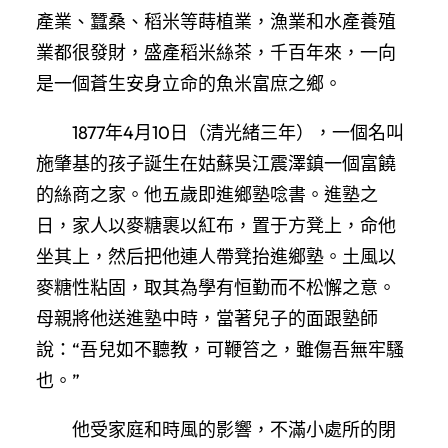
產業、蠶桑、稻米等蒔植業，漁業和水產養殖
業都很發財，盛產稻米絲茶，千百年來，一向
是一個蒼生安身立命的魚米富庶之鄉。
1877年4月10日（清光緒三年），一個名叫
施肇基的孩子誕生在姑蘇吳江震澤鎮一個富饒
的絲商之家。他五歲即進鄉塾唸書。進塾之
日，家人以麥糖裹以紅布，置于方凳上，命他
坐其上，然后把他連人帶凳抬進鄉塾。土風以
麥糖性粘固，取其為學有恒勤而不松懈之意。
母親將他送進塾中時，當著兒子的面跟塾師
說：“吾兒如不聽教，可鞭笞之，雖傷吾無牢騷
也。”
他受家庭和時風的影響，不滿小處所的閉