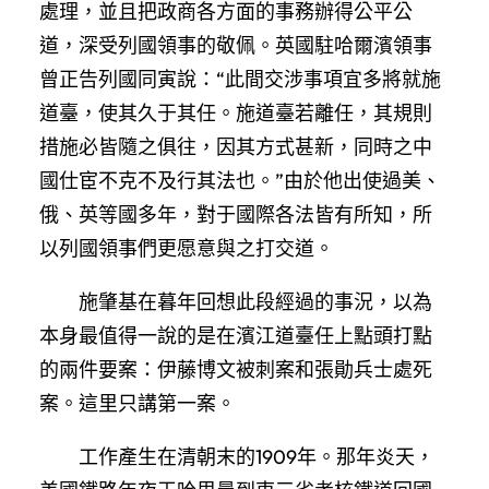
處理，並且把政商各方面的事務辦得公平公
道，深受列國領事的敬佩。英國駐哈爾濱領事
曾正告列國同寅說：“此間交涉事項宜多將就施
道臺，使其久于其任。施道臺若離任，其規則
措施必皆隨之俱往，因其方式甚新，同時之中
國仕宦不克不及行其法也。”由於他出使過美、
俄、英等國多年，對于國際各法皆有所知，所
以列國領事們更愿意與之打交道。
施肇基在暮年回想此段經過的事況，以為
本身最值得一說的是在濱江道臺任上點頭打點
的兩件要案：伊藤博文被刺案和張勛兵士處死
案。這里只講第一案。
工作產生在清朝末的1909年。那年炎天，