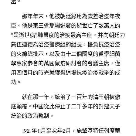
丞。
那年年末，他被朝廷錄用為欽差治疫年夜
臣。他是東三省那場迸發的逝世亡了數萬人的
“黑逝世病”肺鼠疫的治疫最高主座，并向朝廷力
薦伍連德為治疫醫療組的組長，擔負抗疫治疫
的火線總批示，以及由十二個國度的醫學細菌
學專家參會的萬國鼠疫研討會的會議主席，僅
用四個月的時光就獲得這場抗疫治疫戰爭的成
功。
就在那一年，統治了三百年的清王朝被徹
底顛覆。中國從此停止了二千多年的封建天子
統治的政治軌制。
1921年11月至次年2月，施肇基特任列席華