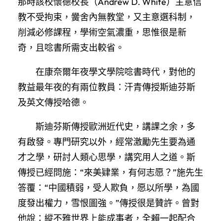
那時該校懷德校長（Andrew D. White）主意信
教不受拘束，黌舍內無教堂，又主意選科制，
削減必修課程，學術空氣濃重，思惟很是新
奇，且唸書所需支出較省。
在康奈爾年夜學文學院唸書時代，對他的
教益最年夜的有兩位教員：汗青傳授斯迪芬斯
及英文傳授哈德。
斯迪芬斯傳授歐洲近代史，講課之余，多
有啟發。專門研究以外，經常激勵先生要為通
才之學，研討人類心思學，講究用人之道。斯
傳授已經問施：“來美肄業，有何志愿？”施先生
答覆：“中國積弱，受人欺負，愿以所學，為國
度發出權力，雪恨圖強。”傳授很是贊許。曾對
他說：縱不雅世界上能成事者，全賴一起配合