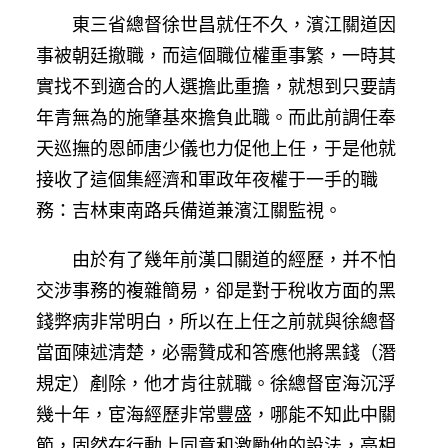
東三省總督徐世昌就任不久，濱江關道因
事被朝廷撤職，而這個職位權重事繁，一時其
實找不到適合的人選擔此重擔，就想到只要請
年青無為的施肇基來擔負此職。而此前調任奉
天巡撫的恩師唐少儀也力促他上任，于是他就
接收了這個集經濟和軍政年夜權于一手的職
務：吉林東南路兵備道兼濱江關監視。
由於有了幾年前漢口關道的經歷，并不怕
交涉事務的複雜簡易，卻是對于稅收方面的黑
錢弊病非常明白，所以在上任之前就與徐總督
當面陳述清楚，必需贊成和答應他將黑錢（潛
規定）剷除，他才肯往就職。徐總督宦海沉浮
幾十年，宦海經歷非常豐盛，哪能不知此中關
節，固然在行動上同意和激勵他的設法，亮相