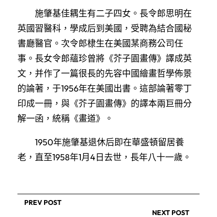
施肇基佳耦生有二子四女。長令郎思明在
英國習醫科，學成后到美國，受聘為結合國秘
書廳醫官。次令郎棣生在美國某商務公司任
事。長女令郎蘊珍曾將《芥子園畫傳》譯成英
文，并作了一篇很長的先容中國繪畫哲學佈景
的論著，于1956年在美國出書。這部論著零丁
印成一冊，與《芥子園畫傳》的譯本兩巨冊分
解一函，統稱《畫道》。
1950年施肇基退休后即在華盛頓留居養
老，直至1958年1月4日去世，長年八十一歲。
PREV POST
NEXT POST