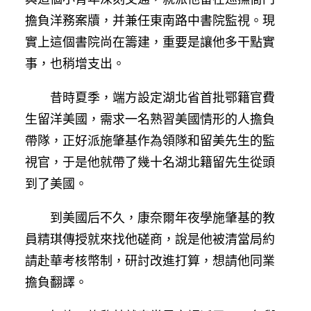
擔負洋務案牘，并兼任東南路中書院監視。現
實上這個書院尚在籌建，重要是讓他多干點實
事，也稍增支出。
昔時夏季，端方設定湖北省首批鄂籍官費
生留洋美國，需求一名熟習美國情形的人擔負
帶隊，正好派施肇基作為領隊和留美先生的監
視官，于是他就帶了幾十名湖北籍留先生從頭
到了美國。
到美國后不久，康奈爾年夜學施肇基的教
員精琪傳授就來找他磋商，說是他被清當局約
請赴華考核幣制，研討改進打算，想請他同業
擔負翻譯。