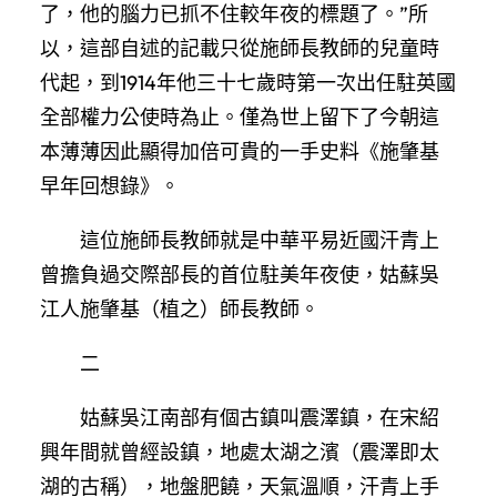
了，他的腦力已抓不住較年夜的標題了。”所
以，這部自述的記載只從施師長教師的兒童時
代起，到1914年他三十七歲時第一次出任駐英國
全部權力公使時為止。僅為世上留下了今朝這
本薄薄因此顯得加倍可貴的一手史料《施肇基
早年回想錄》。
這位施師長教師就是中華平易近國汗青上
曾擔負過交際部長的首位駐美年夜使，姑蘇吳
江人施肇基（植之）師長教師。
二
姑蘇吳江南部有個古鎮叫震澤鎮，在宋紹
興年間就曾經設鎮，地處太湖之濱（震澤即太
湖的古稱），地盤肥饒，天氣溫順，汗青上手