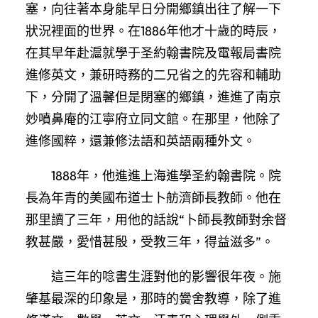
塞，向往著本身能早日分開鄉鎮出往了解一下
狀況裡面的世界。在1886年他才十歲的時辰，
在其早年赴滬就學于圣約翰書院及電報局書院
進修英文，兼研時務的二兄省之的先容和輔助
下，分開了溫馨但是閉塞的鄉鎮，進進了南京
妙噴鼻庵的江寧府立同文館。在那里，他除了
進修國粹，還兼修法語和英語兩種外文。
1888年，他進進上海進學圣約翰書院。院
長為年青的美國布道士卜舫濟師長教師。他在
那里讀了三年，用他的話說“卜師長教師對余督
教甚嚴，愛惜甚殷，受教三年，得益滋多”。
這三年的唸書生涯對他的影響很年夜。施
肇基最深的印象是，那時的黌舍教導，除了進