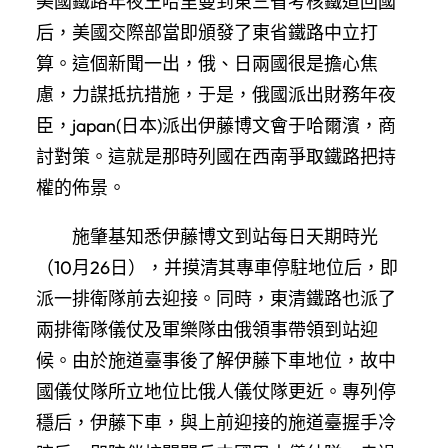
美國鐵路年夜王哈里曼到東三省考核鐵道回國
后，美國交際部當即頒發了東省鐵路中立打
算。這個新聞一出，俄、日兩國很是擔心焦
慮，力謀抵抗措施，于是，俄國派出財務年夜
臣，japan(日本)派出伊藤博文會于哈爾濱，商
討對策。這就是那時列國在西南爭取鐵路把持
權的佈景。
施肇基知悉伊藤博文到站每日天期時光
（10月26日），并摸清其專車停駐地位后，即
派一排衛隊前去迎接。同時，東清鐵路也派了
兩排衛隊儀仗及軍樂隊由俄領事帶領到站迎
候。由於施道臺事後了解伊藤下車地位，故中
國儀仗隊所立地位比俄人儀仗隊更近。專列停
穩后，伊藤下車，與上前迎接的施道臺握手冷