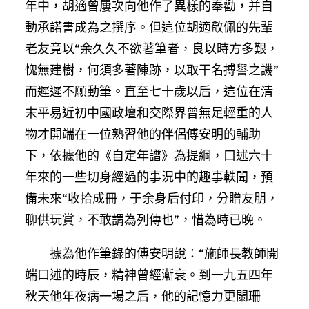
年中，胡適曾屢次向他作了異樣的奉勸，并自
動承諾書成為之撰序。但這位胡適敬佩的先輩
老友竟以“余久久不欲著筆者，良以時方多艱，
愧無建樹，何須多著陳跡，以取干名搏譽之譏”
而遲遲不願動筆。直至七十歲以后，這位在清
末平易近初中國政壇和交際界曾無足輕重的人
物才開端在一位熟習他的伴侶傅安明的輔助
下，依據他的《自定年譜》為提綱，口述六十
年來的一些切身經過的事況中的趣事軼聞，預
備未來“收拾成冊，于余身后付印，分贈友朋，
聊供玩賞，不敢謂為列傳也”，惜為時已晚。
據為他作筆錄的傅安明說：“施師長教師開
端口述的時辰，精神曾經漸衰。到一九五四年
秋天他年夜病一場之后，他的記憶力更闌珊