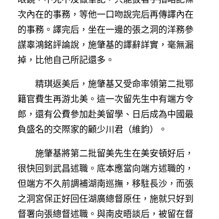
次內在的事務，等他一口吻說完后再傳譯內在
的事務。譯完后，坐在一邊的張之洞的洋務參
謀辜鴻銘評論說，施肇基的譯辭詳實，毫無漏
掉，比他自己所記還多。
精琪返美后，施肇基又受命率領第二批鄂
籍官費生再游北美。這一次留先生中有端方令
郎，還有公費參加赴美留學、日后成為中國最
負盛名的交際家的顧少川君（維鈞）。
施肇基將第二批留美先生在美安頓好后，
很快回到武昌述職。底本應當向端方述職的，
但端方不久前調補湖南巡撫，移駐長沙，而張
之洞宮保正好回任湖廣總督原任，施就只好到
督署向張總督述職。與南皮晤談后，被留在督