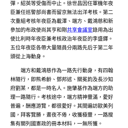
彈，紹英等受傷而中止。徐世昌因任軍機年夜
臣兼任巡警部尚書而留京無法出洋考核。第二
次重組考核年夜臣為載澤、端方、戴鴻慈和新
參加的布政使尚其亨和剛
共享會議室
錄用為出
使比利時年夜臣兼考核政治年夜臣的李盛鐸。
五位年夜臣各帶大量隨員分兩路先后于第二年
頭從上海動身。
端方和戴鴻慈作為一路先行動身，有四翰
林隨行，即熊希齡、鄧邦述、關冕鈞及長沙知
府劉某，都是一時名人。施肇基作為端方的助
理一路隨行。考核途中，端方精神豐滿，愛好
普遍，酬應游覽，都很愛好。其間遍訪歐美列
國，拜客覽勝，晝夜不倦，收獲極豐，一路搜
集有關列國憲政的冊本材料，一無所獲。