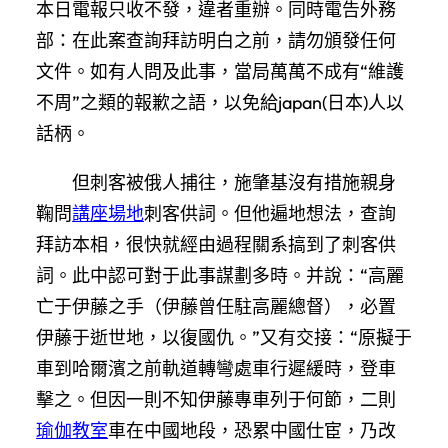
本日電報只收不發，違者重辦。同時電告外務
部：在此案查詢拜訪明白之前，請勿頒發任何
文件。如有人問及此事，當局萬萬不成有“維護
不周”之類的報歉之語，以免給japan(日本)人以
話柄。
但刺客被俄人捕往，施肇基沒有措施親身
鞠問
講座場地
刺客供詞。但他遍地想法，查詢
拜訪本相，很快就經由過程關系搞到了刺客供
詞。此中認可對于此事謀劃多時。并說：“高麗
亡于伊藤之手（伊藤曾任駐高麗總督），必置
伊藤于逝世地，以復國仇。”又有交接：“原擬于
車到哈爾濱之前軌道轉彎處車行遲緩時，登車
擊之。但因一則不知伊藤專車列于何節，二則
瑜伽教室
車在中國地段，恐累中國仕宦，乃改