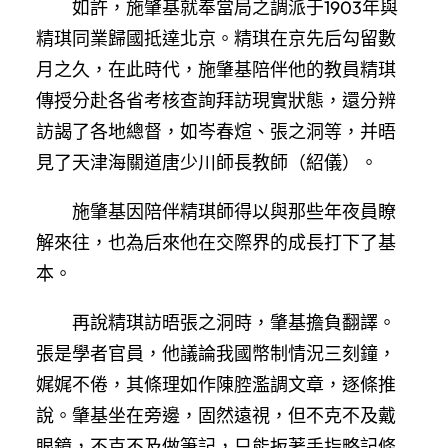
如許，施肇基就奉當局之調派于1903年與
精琪同業歸國抵達北京。精琪在京先后勾留數
月之久，在此時代，施肇基陪伴他的教員精琪
傳授分赴各省考核查詢拜訪現實狀態，還分辨
訪謁了各地總督，如岑春煊、張之洞等，并晤
見了天津海關道唐少川師長教師（紹儀）。
施肇基因陪伴精琪師得以與那些年夜員瞭
解來往，也為后來他在交際界的成長打下了基
本。
再說精琪訪晤張之洞時，肇基擔負翻譯。
張是學者官員，他議論我國幣制情況三刻鐘，
娓娓不倦，其條理如作陳腔濫調文章，逐條推
說。肇基坐在旁邊，固然遠視，但不克不及戴
眼鏡，不克不及做筆記，只能扳著手指略記條