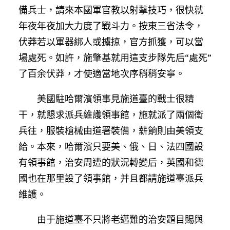
備兵士，請來本國軍官教以射擊技巧，很快就
年夜年夜加大力度了戰斗力。按東三省法令，
伏莽若以軍器綁人或擄掠，官方抓獲，可以當
場處死。如許，施肇基就用這支步隊先后“處死”
了百余伏莽，才使適當地次序稍稍安寧。
美國駐哈爾濱領事見施道臺的戰士很精
干，就懇求派兵維護領事館，施就派了兩個衛
兵往，服裝槍械由道署裝備，薪餉則由美領支
給。本來，哈爾濱只要美、俄、日、法四國設
有領事館，治安周遭的狀況轉變后，英國和德
國也在那里設了領事館，并且都請施道臺派兵
維護。
由于施道臺不只將老邁難的治安題目賜與