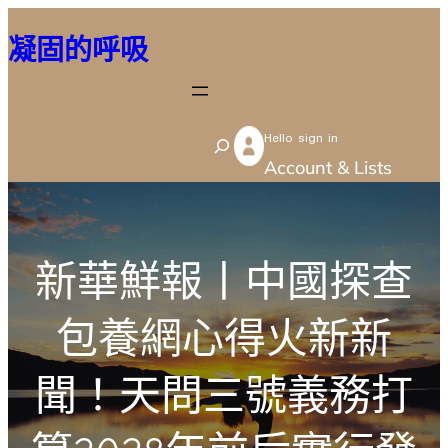
跳
凝固的呼吸
至
主
要
Hello sign in
內
S
Account & Lists
容
e
a
r
新華鮮報丨中國探查
c
h
包養網心得火新新
聞！天問三號義務打