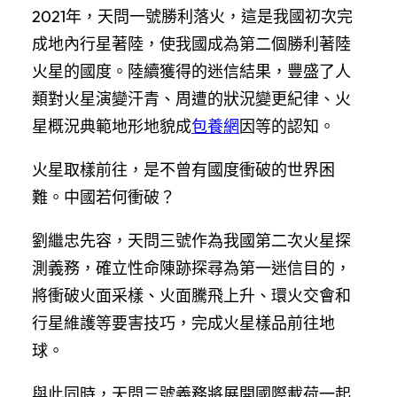
2021年，天問一號勝利落火，這是我國初次完
成地內行星著陸，使我國成為第二個勝利著陸
火星的國度。陸續獲得的迷信結果，豐盛了人
類對火星演變汗青、周遭的狀況變更紀律、火
星概況典範地形地貌成
包養網
因等的認知。
火星取樣前往，是不曾有國度衝破的世界困
難。中國若何衝破？
劉繼忠先容，天問三號作為我國第二次火星探
測義務，確立性命陳跡探尋為第一迷信目的，
將衝破火面采樣、火面騰飛上升、環火交會和
行星維護等要害技巧，完成火星樣品前往地
球。
與此同時，天問三號義務將展開國際載荷一起