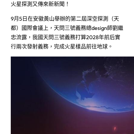
火星探測又傳來新新聞！
9月5日在安徽黃山舉辦的第二屆深空探測（天
都）國際會議上，天問三號義務總design師劉繼
忠流露，我國天問三號義務打算2028年前后實
行兩次發射義務，完成火星樣品前往地球。