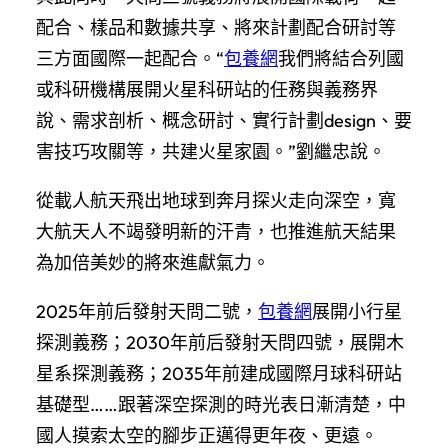
配合、樣品和數據共享、將來計劃配合研討等
三方面國際一起配合。“
包養網
我們將結合列國
或科研機構展開火星科研站的任務與義務界
說、需求剖析、概念研討、實行計劃design、要
害技巧攻關等，共建火星家園。”劉繼忠說。
從載人航天飛出地球到奔月探火走向深空，寬
大航天人不竭發明新的汗青，也推進航天結果
為加倍美妙的將來進獻氣力。
2025年前后發射天問二號，
包養網
展開小行星
探測義務；2030年前后發射天問四號，展開木
星系探測義務；2035年前建成國際月球科研站
基礎型……跟著深空探測的時光表日漸清楚，中
國人摸索太空的腳步正邁得更年夜、更遠。