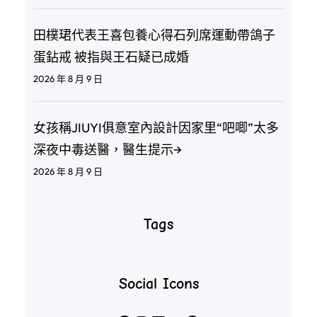
田樸珺代表王喜包養心得石列席運動帶鴿子
蛋鉆戒 被指與王石疑已成婚
2026 年 8 月 9 日
女孩稱JIUYI俱意室內設計因家里“吧唧”太多
深夜中毒送醫，醫生提示→
2026 年 8 月 9 日
Tags
Social Icons