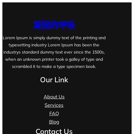
凝固的呼吸
Lorem Ipsum is simply dummy text of the printing and
typesetting industry Lorem Ipsum has been the
industrys standard dummy text ever since the 1500s,
when an unknown printer took a galley of type and
scrambled it to make a type specimen book.
Our Link
About Us
Services
FAQ
Blog
Contact Us