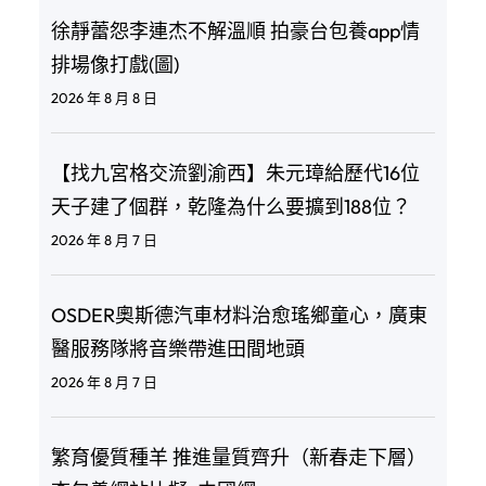
徐靜蕾怨李連杰不解溫順 拍豪台包養app情
排場像打戲(圖)
2026 年 8 月 8 日
【找九宮格交流劉渝西】朱元璋給歷代16位
天子建了個群，乾隆為什么要擴到188位？
2026 年 8 月 7 日
OSDER奧斯德汽車材料治愈瑤鄉童心，廣東
醫服務隊將音樂帶進田間地頭
2026 年 8 月 7 日
繁育優質種羊 推進量質齊升（新春走下層）