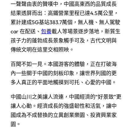
一聲聲由衷的贊嘆中，中國高東西的品質成長
結果透屏而出：高鐵營業里程已達4.5萬公里，
累計建成5G基站383.7萬個，無人機、無人駕駛
car 在配送、
包養
載人等場景逐步落地，新質生
孩子力的蓬勃成長景象觸手可及，古代文明與
傳統文明在這里交相照映。
百聞不如一見。本國游客的體驗，正在打破海
內一些關于中國的刻板印象，讓世界列國的更
多人真正的平面地觸摸到可托、心愛的中國。
中國山川之美讓人流連，中國經濟的“好景致”更
讓人心動。經濟成長的強盛韌性和活氣，讓中
國成為不成替換的立異創業樂園、投資興業家
園。