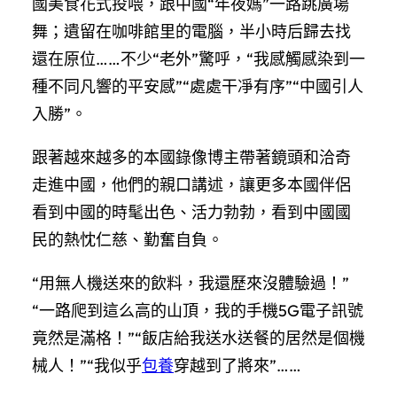
國美食花式投喂，跟中國“年夜媽”一路跳廣場
舞；遺留在咖啡館里的電腦，半小時后歸去找
還在原位……不少“老外”驚呼，“我感觸感染到一
種不同凡響的平安感”“處處干凈有序”“中國引人
入勝”。
跟著越來越多的本國錄像博主帶著鏡頭和洽奇
走進中國，他們的親口講述，讓更多本國伴侶
看到中國的時髦出色、活力勃勃，看到中國國
民的熱忱仁慈、勤奮自負。
“用無人機送來的飲料，我還歷來沒體驗過！”
“一路爬到這么高的山頂，我的手機5G電子訊號
竟然是滿格！”“飯店給我送水送餐的居然是個機
械人！”“我似乎
包養
穿越到了將來”……