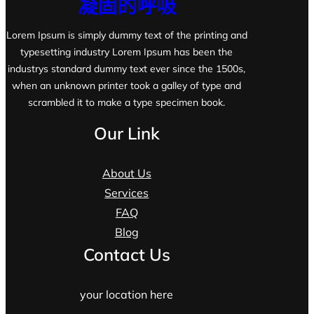
凝固的呼吸
Lorem Ipsum is simply dummy text of the printing and
typesetting industry Lorem Ipsum has been the
industrys standard dummy text ever since the 1500s,
when an unknown printer took a galley of type and
scrambled it to make a type specimen book.
Our Link
About Us
Services
FAQ
Blog
Contact Us
your location here