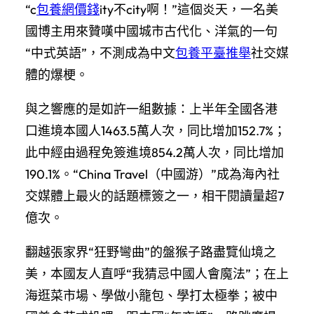
“c
包養網價錢
ity不city啊！”這個炎天，一名美
國博主用來贊嘆中國城市古代化、洋氣的一句
“中式英語”，不測成為中文
包養平臺推舉
社交媒
體的爆梗。
與之響應的是如許一組數據：上半年全國各港
口進境本國人1463.5萬人次，同比增加152.7%；
此中經由過程免簽進境854.2萬人次，同比增加
190.1%。“China Travel（中國游）”成為海內社
交媒體上最火的話題標簽之一，相干閱讀量超7
億次。
翻越張家界“狂野彎曲”的盤猴子路盡覽仙境之
美，本國友人直呼“我猜忌中國人會魔法”；在上
海逛菜市場、學做小籠包、學打太極拳；被中