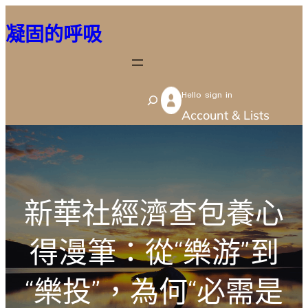
跳
凝固的呼吸
至
主
要
Hello sign in
內
S
Account & Lists
容
e
a
r
c
新華社經濟查包養心
h
得漫筆：從“樂游”到
“樂投”，為何“必需是