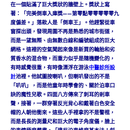
在一個貼滿了巨大獎狀的牆壁上。獎狀上寫
著：「完美倒車入庫獎——第零點零零零零零九
度偏差。」落款人是「倒車王」。他趕緊從車
窗探出頭，發現周圍不再是熟悉的城市街道，
而是一望無際、由無數白線和編號組成的巨大
網格。這裡的空氣聞起來像是新買的輪胎和劣
質香水的混合物，而重力似乎是隨機變化的，
有時感覺很重，有時像漂浮在游泳
中醫診所設
計
池裡。他試圖按喇叭，但喇叭發出的不是
「叭叭」，而是他童年時學會的、關於泊車口
訣的魔性兒歌。四面八方傳來了刺耳的剎車
聲，接著，一群穿著反光背心和戴著白色安全
帽的人朝他衝來。這些人手裡拿的不是警棍，
而是長長的測量尺和巨大的電子角度儀，臉上