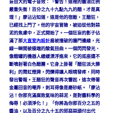
妄自大的電子音效：「警告！這裡的醬油比例
嚴重失衡！百分之九十九點九九的醋，才是真
理！」廖沾沾知道，這是他的宿敵，王醋狂，
已經找上門了。他的宇宙冒險，被迫從他對蒜
泥的焦慮中，正式開始了。一個狂妄的影子佔
滿了那
大直室內設計
扇被撞破的牆門邊緣，光
線一瞬間被極端的酸氣扭曲。一個閃閃發光、
像醋罐的機器人緩緩漂浮進來，它的底座還不
斷噴射著白色醋霧。它身上掛著「醋狂派大勝
利」的霓虹燈牌，閃爍得讓人眼睛發疼，同時
發出警報。王醋狂的聲音再次響起，這次帶著
金屬回音的嘲弄，刺耳得像是磨砂紙。「廖沾
沾！你那充滿腐敗氣味的蒜泥，是對醬料學的
侮辱！必須淨化！」「你將為你那百分之五的
醬油，以及百分之九十五的邪惡蒜頭付出代