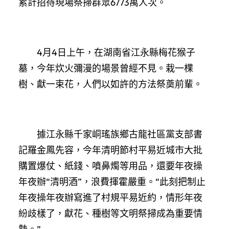
累計招待現場祭掃群眾6773萬人次。
4月4日上午，在湖南省江永縣梅花猴子
墓，今年炊火彌漫的場景曾經不見。栽一棵
樹、獻一束花，人們以如許的方法祭奠前輩。
據江永縣千家峒瑤族鄉古龍社區黨支部書
記羅金鳳先容，今年清明節村平易近城市大批
購置爆仗、紙錢、噴鼻燭等用品，還要年夜操
年夜辦“清明酒”，浪費揮霍嚴重。“此刻把制止
年夜操年夜辦寫進了村規平易近約，情形年夜
紛歧樣了，獻花、種樹等文明祭掃成為重要情