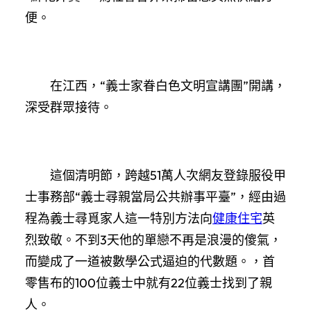
便。
在江西，“義士家眷白色文明宣講團”開講，
深受群眾接待。
這個清明節，跨越51萬人次網友登錄服役甲
士事務部“義士尋親當局公共辦事平臺”，經由過
程為義士尋覓家人這一特別方法向
健康住宅
英
烈致敬。不到3天他的單戀不再是浪漫的傻氣，
而變成了一道被數學公式逼迫的代數題。，首
零售布的100位義士中就有22位義士找到了親
人。