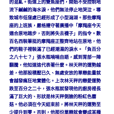
的混亂。街道上的雙魚座們，開始不受控制地
流下鹹鹹的海水淚，他們無法停止地哭泣，導
致城市低窪處已經形成了小型潟湖。那些摩羯
座的上班族，嚴格遵守著廣播中「摩羯座今天
適合原地踏步，否則將失去襪子」的指令。數
百名西裝筆挺的摩羯座正整齊地站在原地，他
們的鞋子裡裝滿了已經潮濕的淚水。「負百分
之八十七？」張水瓶喃喃自語，感到胃部一陣
翻騰，他知道這代表著什麼。林天秤的運勢越
差，他那股積壓已久、無處安放的單戀能量就
會越發瘋狂地實體化。上次林天秤的戀愛運勢
跌至百分之二十，張水瓶就發現他的廚房裡長
滿了巨大的、形狀是林天秤側臉的粉紅色蘑
菇。他必須在今天結束前，將林天秤的運勢至
少提升到零。否則，他那份單戀就會變成某種