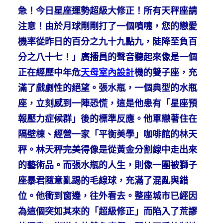
急！今日星座運勢超級大修正！所有天秤座請
注意！由於月球剛剛打了一個噴嚏，您的戀愛
機率從昨日的百分之九十九點九，陡降至負百
分之八十七！」廣播員的聲音聽起來像是一個
正在經歷中年危
天母室內設計
機的雙子座，充
滿了戲劇性的絕望。張水瓶，一個典型的水瓶
座，立刻感到一陣恐慌，這是他患有「星座預
報壓力症候群」後的標準反應。他單戀著住在
隔壁棟、經營一家「平衡美學」咖啡館的林天
秤。林天秤完美得像是從黃金分割線中走出來
的藝術品。而張水瓶的人生，則像一團被獅子
座暴君隨意亂踢的毛線球，充滿了混亂與錯
位。他衝到窗邊，往外看去。整座城市已經因
為這個突如其來的「超級修正」而陷入了荒謬