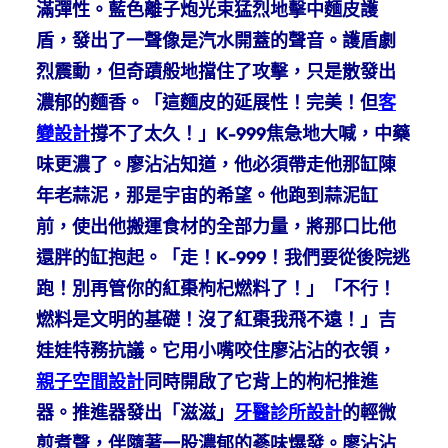
滿彈性。藍色離子炮光束猛烈地擊中麵皮護
盾，發出了一聲像是汽水開蓋的聲音。護盾劇
烈震動，但奇蹟般地擋住了攻擊，只是散發出
濃郁的麵香。「這麵皮的延展性！完美！但
客
變設計
撐不了太久！」K-999焦急地大喊，中藥
味更濃了。廖沾沾知道，他必須帶走他那缸陳
年老蒜泥，那是宇宙的希望。他跑到蒜泥缸
前，使出他搬運食材的全部力量，將那口比他
還胖的缸抱起。「走！K-999！我們要從後院逃
跑！別再管你的紅棗枸杞燃料了！」「不行！
燃料是文明的基礎！沒了紅棗我飛不遠！」吉
娃娃特務抗議。它用小嘴咬住廖沾沾的衣領，
親子空間設計
同時開啟了它背上的枸杞推進
器。推進器發出「滋滋」
牙醫診所設計
的輕微
煎煮聲，伴隨著一股濃郁的蔘味爆發。廖沾沾