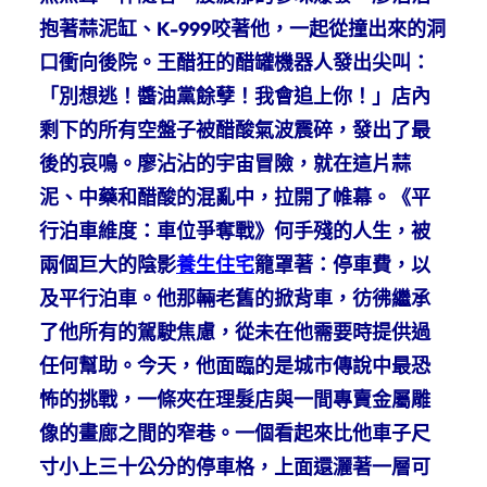
抱著蒜泥缸、K-999咬著他，一起從撞出來的洞
口衝向後院。王醋狂的醋罐機器人發出尖叫：
「別想逃！醬油黨餘孽！我會追上你！」店內
剩下的所有空盤子被醋酸氣波震碎，發出了最
後的哀鳴。廖沾沾的宇宙冒險，就在這片蒜
泥、中藥和醋酸的混亂中，拉開了帷幕。《平
行泊車維度：車位爭奪戰》何手殘的人生，被
兩個巨大的陰影
養生住宅
籠罩著：停車費，以
及平行泊車。他那輛老舊的掀背車，彷彿繼承
了他所有的駕駛焦慮，從未在他需要時提供過
任何幫助。今天，他面臨的是城市傳說中最恐
怖的挑戰，一條夾在理髮店與一間專賣金屬雕
像的畫廊之間的窄巷。一個看起來比他車子尺
寸小上三十公分的停車格，上面還灑著一層可