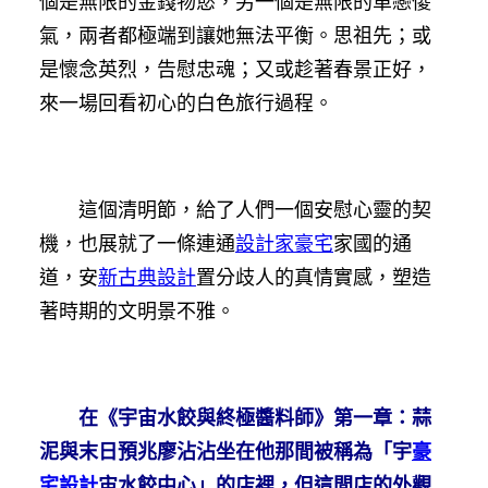
個是無限的金錢物慾，另一個是無限的單戀傻
氣，兩者都極端到讓她無法平衡。思祖先；或
是懷念英烈，告慰忠魂；又或趁著春景正好，
來一場回看初心的白色旅行過程。
這個清明節，給了人們一個安慰心靈的契
機，也展就了一條連通
設計家豪宅
家國的通
道，安
新古典設計
置分歧人的真情實感，塑造
著時期的文明景不雅。
在《宇宙水餃與終極醬料師》第一章：蒜
泥與末日預兆廖沾沾坐在他那間被稱為「宇
豪
宅設計
宙水餃中心」的店裡，但這間店的外觀