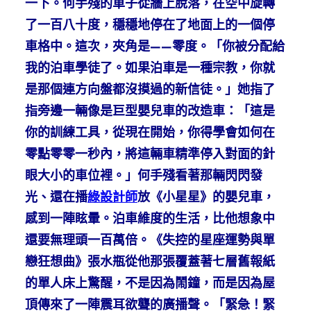
一下。何手殘的車子從牆上脫落，在空中旋轉
了一百八十度，穩穩地停在了地面上的一個停
車格中。這次，夾角是——零度。「你被分配給
我的泊車學徒了。如果泊車是一種宗教，你就
是那個連方向盤都沒摸過的新信徒。」她指了
指旁邊一輛像是巨型嬰兒車的改造車：「這是
你的訓練工具，從現在開始，你得學會如何在
零點零零一秒內，將這輛車精準停入對面的針
眼大小的車位裡。」何手殘看著那輛閃閃發
光、還在播
綠設計師
放《小星星》的嬰兒車，
感到一陣眩暈。泊車維度的生活，比他想象中
還要無理頭一百萬倍。《失控的星座運勢與單
戀狂想曲》張水瓶從他那張覆蓋著七層舊報紙
的單人床上驚醒，不是因為鬧鐘，而是因為屋
頂傳來了一陣震耳欲聾的廣播聲。「緊急！緊