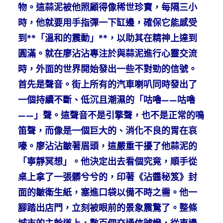
物。這蒜泥被他照顧得像稀世珍寶，每隔三小
時，他就要用手指彈一下缸邊，確保它能感受
到**「溫和的震動」**，以助其在精神上達到
圓滿。就在廖沾沾專注於與蒜泥進行心靈交流
時，外面的世界開始發出一些不對勁的信號。
首先是聲音。街上所有的汽車喇叭同時發出了
一個持續不斷、低沉且潮濕的「咕嚕——咕嚕
——」聲。這聲音不是引擎聲，也不是正常的鳴
笛聲，而像是一個巨大的、消化不良的胃在哀
嚎。廖沾沾皺著眉頭，這嚴重干擾了他蒜泥的
「寧靜冥想」。他決定出去看個究竟，順手從
桌上拿了一張髒兮兮的，印著《沾醬秘笈》封
面的皺衛生紙，塞進口袋以備不時之需。他一
腳踏出店門，立刻被眼前的景象震驚了。整條