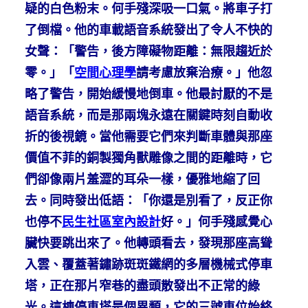
疑的白色粉末。何手殘深吸一口氣。將車子打
了倒檔。他的車載語音系統發出了令人不快的
女聲：「警告，後方障礙物距離：無限趨近於
零。」「
空間心理學
請考慮放棄治療。」他忽
略了警告，開始緩慢地倒車。他最討厭的不是
語音系統，而是那兩塊永遠在關鍵時刻自動收
折的後視鏡。當他需要它們來判斷車體與那座
價值不菲的銅製獨角獸雕像之間的距離時，它
們卻像兩片羞澀的耳朵一樣，優雅地縮了回
去。同時發出低語：「你還是別看了，反正你
也停不
民生社區室內設計
好。」何手殘感覺心
臟快要跳出來了。他轉頭看去，發現那座高聳
入雲、覆蓋著鏽跡斑斑鐵網的多層機械式停車
塔，正在那片窄巷的盡頭散發出不正常的綠
光。這棟停車塔是個異類，它的三號車位始終