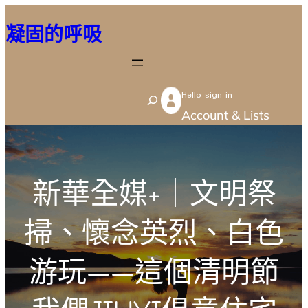
跳
凝固的呼吸
至
主
要
Hello sign in
內
S
Account & Lists
容
e
a
r
新華全媒+｜文明祭
c
h
掃、懷念英烈、白色
游玩——這個清明節