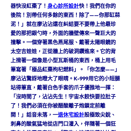
器快沒紅棗了！
身心診所設計
快！我們在你的
後院！別帶任何多餘的東西！除了——你那缸蒜
泥！」就在廖沾沾還在糾結要不要帶上他最珍
愛的那把銀勺時，外面的牆壁傳來一聲巨大的
撞擊。一個穿著黑色燕尾服、戴著太陽眼鏡的
太空吉娃娃，正從牆上的破洞鑽進來。它的背
上揹著一個像是小型瓦斯桶的東西，桶上用毛
筆寫著「極品紅棗枸杞燃料」。「你怎麼——」
廖沾沾驚訝地瞪大了眼睛。K-999用它的小短腿
站得筆直，戴著白色手套的爪子優雅地一揮：
「沒時間了，沾沾先生！宇宙水餃快要拉肚子
了！我們必須在你被醋酸離子炮鎖定前離
開！」話音未落，一
退休宅設計
股極致尖銳、
刺鼻的酸氣猛地從店門口灌入，伴隨著一個狂