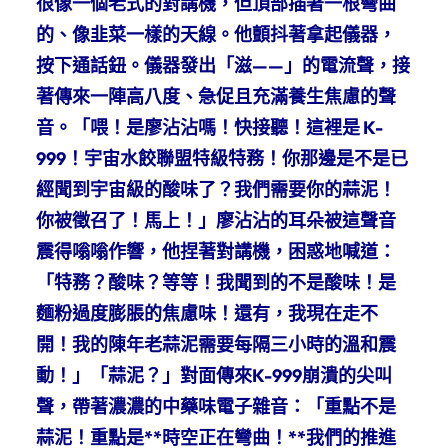
很像一個老式的對講機，但頂部插著一根彎曲
的、像韭菜一樣的天線。他顫抖著拿起儀器，
按下通話鈕。儀器發出「滋——」的電流聲，接
著傳來一陣高八度、急促且充滿養生焦慮的聲
音。「喂！是廖沾沾嗎！快接聽！這裡是 K-
999！宇宙水餃聯盟特級特務！你那邊是不是已
經聞到宇宙級的酸味了？我們需要你的蒜泥！
你被徵召了！馬上！」廖沾沾的耳朵被這聲音
震得嗡嗡作響，他捏著對講機，困惑地喊道：
「特務？酸味？等等！我聞到的不是酸味！是
麵粉過度膨脹的焦慮味！還有，我現在走不
開！我的陳年老蒜泥需要每隔三小時的溫和震
動！」「蒜泥？」對面傳來K-999崩潰的尖叫
聲，帶著濃濃的中藥味電子雜音：「重點不是
蒜泥！重點是**時空正在彎曲！**我們的推進