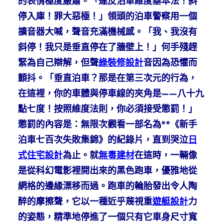
的表情極度嚴肅。「違反泊車維度基本法！斜
停入庫！罪大惡極！」領頭的泊車警察用一個
擴音器大喊，聲音充滿機械感。「我、我沒有
斜停！我只是垂直停在了牆壁上！」何手殘趕
緊為自己辯解，但聲
綠裝修設計
音因為恐懼而
顫抖。「垂直泊車？那是在第三次元的行為，
在這裡，你的車體與停車線的夾角是——八十九
點七度！按照維度法則，你必須接受懲罰！」
懲罰的內容是：無限次觀看一部名為**《新手
泊車七百次失敗集錦》的紀錄片，直到哭泣
日
式住宅設計
為止。就
無毒建材
在這時，一輛像
是從科幻電影裡開出來的黑色跑車，優雅地從
網格的邊緣漂移而過。跑車的輪胎發出令人陶
醉的摩擦聲，它以一種近乎蔑視重
遊艇設計
力
的姿態，精準地停進了一個只有它車身尺寸寬