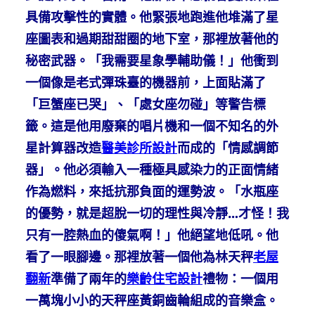
具備攻擊性的實體。他緊張地跑進他堆滿了星
座圖表和過期甜甜圈的地下室，那裡放著他的
秘密武器。「我需要星象學輔助儀！」他衝到
一個像是老式彈珠臺的機器前，上面貼滿了
「巨蟹座已哭」、「處女座勿碰」等警告標
籤。這是他用廢棄的唱片機和一個不知名的外
星計算器改造
醫美診所設計
而成的「情感調節
器」。他必須輸入一種極具感染力的正面情緒
作為燃料，來抵抗那負面的運勢波。「水瓶座
的優勢，就是超脫一切的理性與冷靜…才怪！我
只有一腔熱血的傻氣啊！」他絕望地低吼。他
看了一眼腳邊。那裡放著一個他為林天秤
老屋
翻新
準備了兩年的
樂齡住宅設計
禮物：一個用
一萬塊小小的天秤座黃銅齒輪組成的音樂盒。