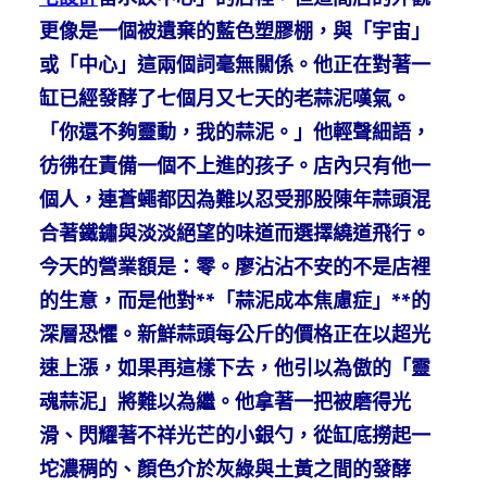
更像是一個被遺棄的藍色塑膠棚，與「宇宙」
或「中心」這兩個詞毫無關係。他正在對著一
缸已經發酵了七個月又七天的老蒜泥嘆氣。
「你還不夠靈動，我的蒜泥。」他輕聲細語，
彷彿在責備一個不上進的孩子。店內只有他一
個人，連蒼蠅都因為難以忍受那股陳年蒜頭混
合著鐵鏽與淡淡絕望的味道而選擇繞道飛行。
今天的營業額是：零。廖沾沾不安的不是店裡
的生意，而是他對**「蒜泥成本焦慮症」**的
深層恐懼。新鮮蒜頭每公斤的價格正在以超光
速上漲，如果再這樣下去，他引以為傲的「靈
魂蒜泥」將難以為繼。他拿著一把被磨得光
滑、閃耀著不祥光芒的小銀勺，從缸底撈起一
坨濃稠的、顏色介於灰綠與土黃之間的發酵