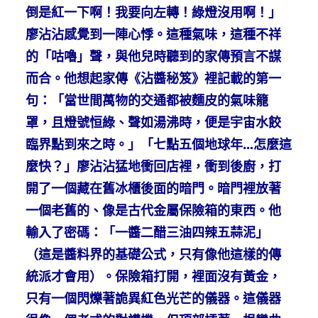
倒是紅一下啊！我要向左轉！綠燈沒用啊！」
廖沾沾感覺到一陣心悸。這種氣味，這種不祥
的「咕嚕」聲，與他兒時聽到的家傳預言不謀
而合。他想起家傳《沾醬秘笈》裡記載的第一
句：「當世間萬物的交通都被麵皮的氣味籠
罩，且燈號恒綠、聲如湯沸時，便是宇宙水餃
臨界點到來之時。」「七點五個地球年…怎麼這
麼快？」廖沾沾猛地衝回店裡，衝到後廚，打
開了一個藏在舊冰櫃後面的暗門。暗門裡放著
一個老舊的、像是古代金屬保險箱的東西。他
輸入了密碼：「一醬二醋三油四辣五蒜泥」
（這是醬料界的基礎公式，只有像他這樣的傳
統派才會用）。保險箱打開，裡面沒有黃金，
只有一個閃爍著詭異紅色光芒的儀器。這儀器