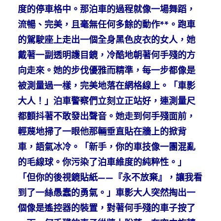
度的停車格中。那泊車的過程就像一場舞蹈，
流暢、完美，且毫無任何多餘的動作**。跑車
的駕駛座上走出一個全身黑色皮衣的女人，她
戴著一副透明護目鏡，冷酷地朝著何手殘的方
向走來。她的步伐優雅而精準，每一步都像是
被測量過一樣，完美地落在網格線上。「車影
大人！」泊車警察們立刻立正站好，連測量尺
都顫抖著不敢發出聲音。她走到何手殘面前，
輕蔑地掃了一眼他那輛垂直貼在牆上的掀背
車，語氣冰冷。「新手，你的車技像一團混亂
的毛線球。你污染了泊車維度的純粹性。」
「但你的後視鏡貼紙——『永不放棄』，讓我看
到了一絲愚蠢的勇氣。」車影大人突然掏出一
個像是遙控器的裝置，對著何手殘的車子按了