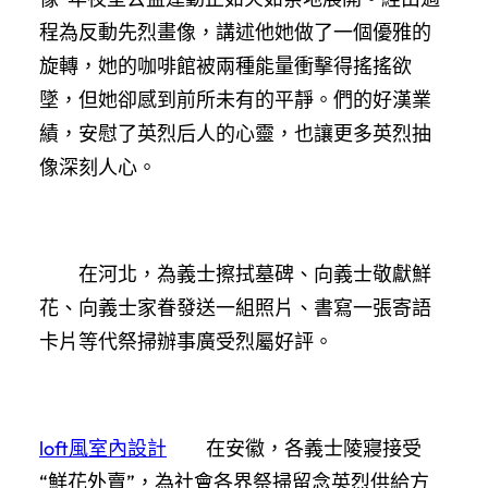
程為反動先烈畫像，講述他她做了一個優雅的
旋轉，她的咖啡館被兩種能量衝擊得搖搖欲
墜，但她卻感到前所未有的平靜。們的好漢業
績，安慰了英烈后人的心靈，也讓更多英烈抽
像深刻人心。
在河北，為義士擦拭墓碑、向義士敬獻鮮
花、向義士家眷發送一組照片、書寫一張寄語
卡片等代祭掃辦事廣受烈屬好評。
loft風室內設計
在安徽，各義士陵寢接受
“鮮花外賣”，為社會各界祭掃留念英烈供給方