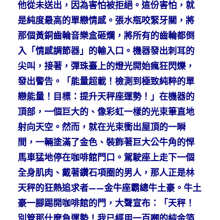
他從未送出，因為害怕被拒絕。這份害怕，就
是純度最高的單戀情感。張水瓶咬緊牙關，將
那個黃銅齒輪音樂盒砸爛，將所有的齒輪都倒
入「情感調節器」的輸入口。機器發出刺耳的
尖叫，接著，彈珠臺上的燈光開始瘋狂閃爍，
發出警告。「能量超載！檢測到極致純粹的單
戀能量！目標：提升天秤座運勢！」在機器的
頂部，一個巨大的、像彩虹一樣的光束筆直地
射向天空。然而，就在光束衝出屋頂的一瞬
間，一輛塗滿了金色、裝飾著巨大公牛角的悍
馬車猛地停在咖啡館門口。駕駛座上走下一個
全身肌肉、戴著鑽石項圈的男人，那人正是林
天秤的狂熱追求者——金牛座霸總牛土豪。牛土
豪一腳踢開咖啡館的門，大聲宣布：「天秤！
別管那什麼負運勢！我已經用一百噸的純金箔