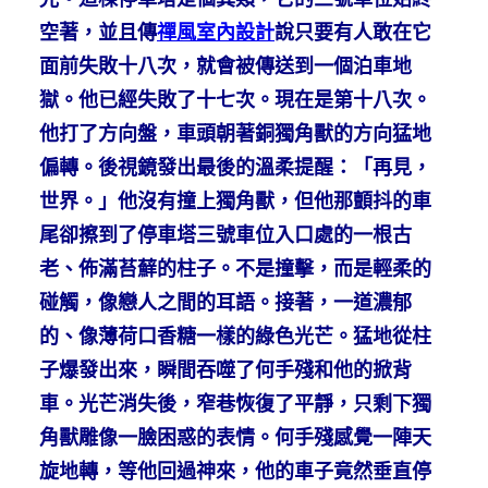
空著，並且傳
禪風室內設計
說只要有人敢在它
面前失敗十八次，就會被傳送到一個泊車地
獄。他已經失敗了十七次。現在是第十八次。
他打了方向盤，車頭朝著銅獨角獸的方向猛地
偏轉。後視鏡發出最後的溫柔提醒：「再見，
世界。」他沒有撞上獨角獸，但他那顫抖的車
尾卻擦到了停車塔三號車位入口處的一根古
老、佈滿苔蘚的柱子。不是撞擊，而是輕柔的
碰觸，像戀人之間的耳語。接著，一道濃郁
的、像薄荷口香糖一樣的綠色光芒。猛地從柱
子爆發出來，瞬間吞噬了何手殘和他的掀背
車。光芒消失後，窄巷恢復了平靜，只剩下獨
角獸雕像一臉困惑的表情。何手殘感覺一陣天
旋地轉，等他回過神來，他的車子竟然垂直停