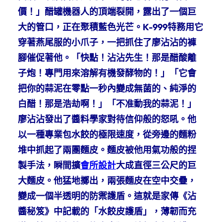
價！」醋罐機器人的頂端裂開，露出了一個巨
大的管口，正在聚積藍色光芒。K-999特務用它
穿著燕尾服的小爪子，一把抓住了廖沾沾的褲
腳催促著他。「快點！沾沾先生！那是醋酸離
子炮！專門用來溶解有機發酵物的！」「它會
把你的蒜泥在零點一秒內變成無菌的、純淨的
白醋！那是浩劫啊！」「不准動我的蒜泥！」
廖沾沾發出了醬料學家對待信仰般的怒吼。他
以一種專業包水餃的極限速度，從旁邊的麵粉
堆中抓起了兩團麵皮。麵皮被他用氣功般的捏
製手法，瞬間擴
會所設計
大成直徑三公尺的巨
大麵皮。他猛地擲出，兩張麵皮在空中交疊，
變成一個半透明的防禦護盾。這就是家傳《沾
醬秘笈》中記載的「水餃皮護盾」，薄韌而充