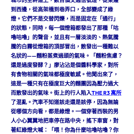
城市的主幹道上，數百個交通信號燈，從東邊
到西邊，從高架橋到巷弄口，全部變成了綠
燈。它們不是交替閃爍，而是固定在「通行」
的狀態，同時，每一個燈箱都發出了那種「咕
嚕咕嚕」的聲音，並且有一層淡淡的、熱氣騰
騰的白霧從燈箱的頂部冒出，散發出一種難以
名狀的——麵粉蒸煮過頭的氣味。「麵粉焦慮？
還是過度發酵？」廖沾沾是個醬料學家，對所
有食物相關的氣味都極度敏感。他聞出來了，
這是一種只有在極度巨大的麵團因為壓力過大
而散發出的氣味。街上的行人陷入
THE R3 寓所
了混亂。汽車不知道該走還是該停，因為無論
從哪個方向看，都是綠燈。一個穿著西裝的男
人小心翼翼地把車停在路中央，搖下車窗，對
著紅綠燈大喊：「喂！你為什麼咕嚕咕嚕？你