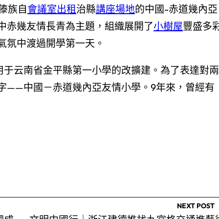
傣族自
會議室出租
治縣
講座場地
的中國-赤道幾內亞
中赤幾友情長青為主題，組織展開了
小樹屋
豐盛多
氣氛中渡過開學第一天。
，用于云南省金平縣第一小學的改擴建。為了表達對兩
字——中國－赤道幾內亞友情小學。9年來，曾經有
NEXT POST