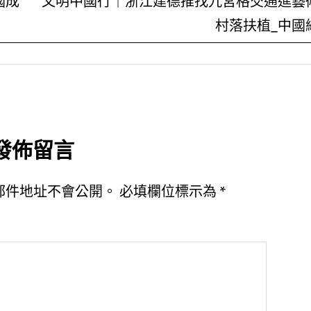
國成
文明中國行｜浙江建德推找九宮格交通進藝
村落扶植_中國
發佈留言
郵件地址不會公開。
必填欄位標示為
*