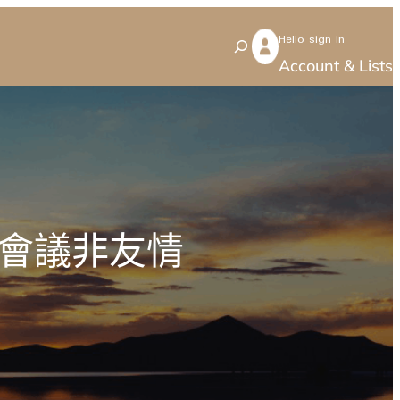
Hello sign in
S
Account & Lists
e
a
r
c
h
格會議非友情