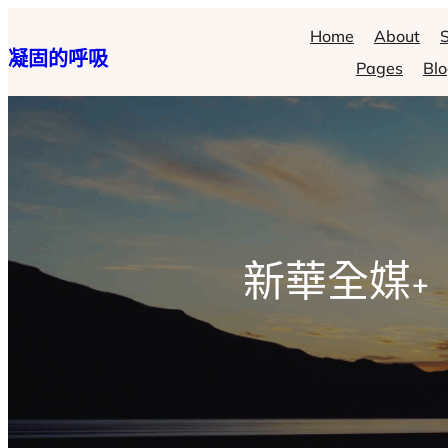
跳
Home
About
S
凝固的呼吸
至
Pages
Bl
主
要
內
容
新華全媒+