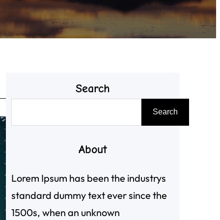
Search
搜
Search
尋
About
Lorem Ipsum has been the industrys
standard dummy text ever since the
1500s, when an unknown