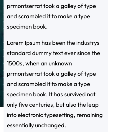
prmontserrat took a galley of type
and scrambled it to make a type
specimen book.
Lorem Ipsum has been the industrys
standard dummy text ever since the
1500s, when an unknown
prmontserrat took a galley of type
and scrambled it to make a type
specimen book. It has survived not
only five centuries, but also the leap
into electronic typesetting, remaining
essentially unchanged.