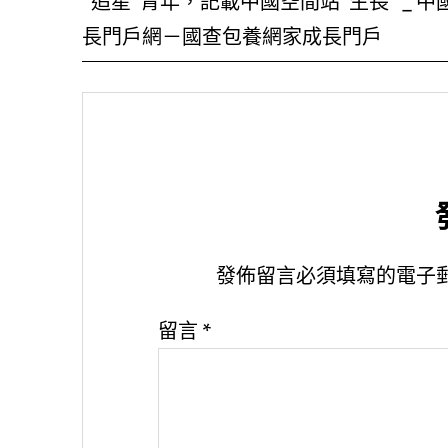
“追星”青年，記載中國空間站“生長” _ 中
長門戶網－國查包養網家成長門戶
發佈留言必須填寫的電子
留言
*