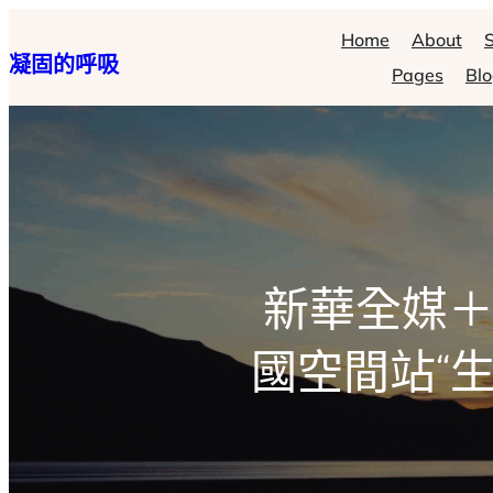
跳
Home
About
S
凝固的呼吸
至
Pages
Bl
主
要
內
容
新華全媒＋
國空間站“