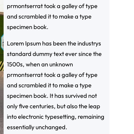
prmontserrat took a galley of type
and scrambled it to make a type
specimen book.
Lorem Ipsum has been the industrys
standard dummy text ever since the
1500s, when an unknown
prmontserrat took a galley of type
and scrambled it to make a type
specimen book. It has survived not
only five centuries, but also the leap
into electronic typesetting, remaining
essentially unchanged.