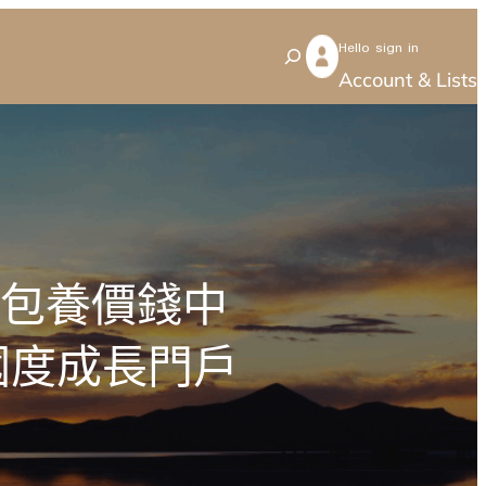
Hello sign in
S
Account & Lists
e
a
r
c
h
覓包養價錢中
國度成長門戶