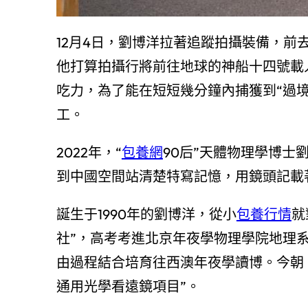
12月4日，劉博洋拉著追蹤拍攝裝備，
他打算拍攝行將前往地球的神船十四號載
吃力，為了能在短短幾分鐘內捕獲到“過
工。
2022年，“
包養網
90后”天體物理學博
到中國空間站清楚特寫記憶，用鏡頭記載著
誕生于1990年的劉博洋，從小
包養行情
就
社”，高考考進北京年夜學物理學院地理
由過程結合培育往西澳年夜學讀博。今朝，
通用光學看遠鏡項目”。