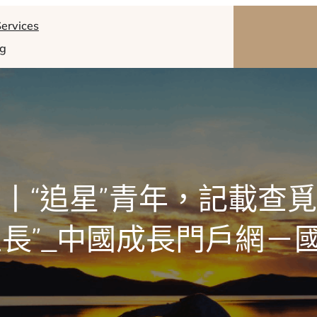
ervices
og
丨“追星”青年，記載查
生長”_中國成長門戶網－