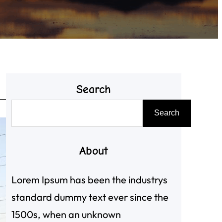
Search
搜
Search
尋
About
Lorem Ipsum has been the industrys
standard dummy text ever since the
1500s, when an unknown