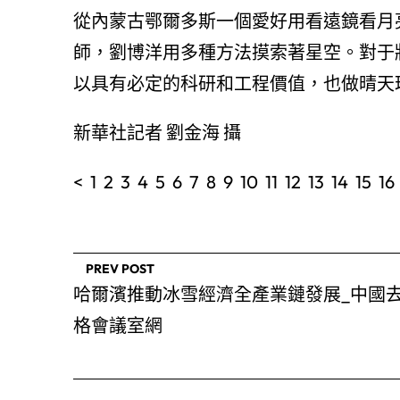
從內蒙古鄂爾多斯一個愛好用看遠鏡看月
師，劉博洋用多種方法摸索著星空。對于
以具有必定的科研和工程價值，也做晴天
新華社記者 劉金海 攝
< 1 2 3 4 5 6 7 8 9 10 11 12 13 14 15 16
PREV POST
哈爾濱推動冰雪經濟全產業鏈發展_中國
格會議室網