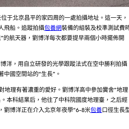
前去位于北京昌平的家四周的一處拍攝地址。這一天，
人飛船。追蹤拍攝
包養網
裝備的組裝及校準測試費
境”的航天器，劉博洋每次都要提早兩個小時擺佈開
士劉博洋，用自立研發的光學跟蹤法式在空中勝利拍攝
中國空間站的“生長”。
對地理有著濃重的愛好。劉博洋高中參加黌舍“地理
系。本科結業后，他往了中科院國度地理臺，之后經
劉博洋正在介入北京年夜學“6-8米
包養
口徑生長