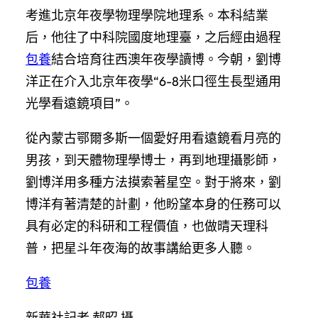
考進北京年夜學物理學院地理系。本科結業
后，他往了中科院國度地理臺，之后經由過程
包養
結合培育往西澳年夜學讀博。今朝，劉博
洋正在介入北京年夜學“6-8米口徑生長型通用
光學看遠鏡項目”。
從內蒙古鄂爾多斯一個愛好用看遠鏡看月亮的
男孩，到天體物理學博士，再到地理攝影師，
劉博洋用多種方法摸索著星空。對于將來，劉
博洋有著清楚的計劃，他盼望本身的任務可以
具有必定的科研和工程價值，也做晴天理科
普，把星斗年夜海的故事講給更多人聽。
包養
新華社記者 郝昭 攝