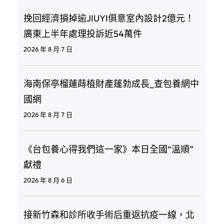
挽回經濟損掉逾JIUYI俱意室內設計2億元！
廣東上半年處理投訴近54萬件
2026 年 8 月 7 日
海南保亭榴蓮蒔植財產蓬勃成長_查包養網中
國網
2026 年 8 月 7 日
《台包養心得我們這一家》本日全國“溫順”
獻禮
2026 年 8 月 6 日
接新竹森和診所收手術后重返抗疫一線，北