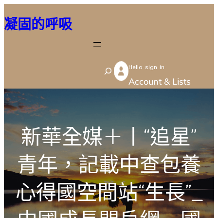
跳
凝固的呼吸
至
主
要
Hello sign in
內
S
Account & Lists
容
e
a
r
新華全媒＋丨“追星”
c
h
青年，記載中查包養
心得國空間站“生長”_