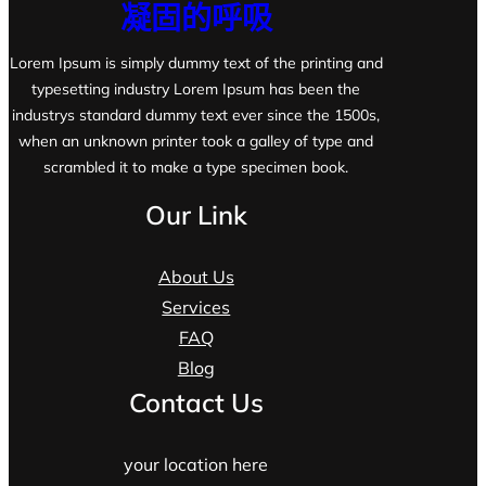
凝固的呼吸
Lorem Ipsum is simply dummy text of the printing and
typesetting industry Lorem Ipsum has been the
industrys standard dummy text ever since the 1500s,
when an unknown printer took a galley of type and
scrambled it to make a type specimen book.
Our Link
About Us
Services
FAQ
Blog
Contact Us
your location here