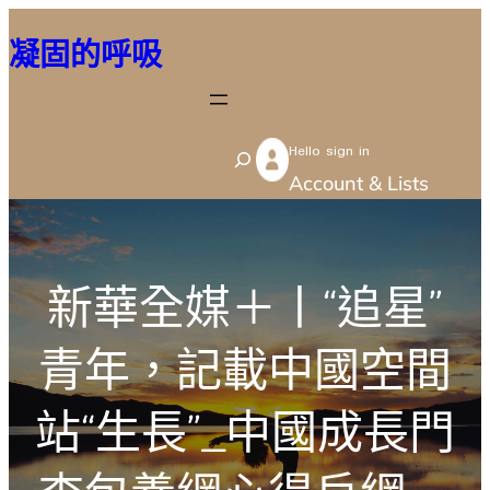
跳
凝固的呼吸
至
主
要
Hello sign in
內
S
Account & Lists
容
e
a
r
新華全媒＋丨“追星”
c
h
青年，記載中國空間
站“生長”_中國成長門