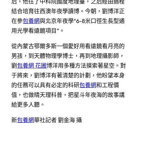
后，他往了中科院國度地理臺，之后經由過程
結合培育往西澳年夜學讀博。今朝，劉博洋正
在參
包養網
與北京年夜學“6-8米口徑生長型通
用光學看遠鏡項目”。
從內蒙古鄂爾多斯一個愛好用看遠鏡看月亮的
男孩，到天體物理學博士，再到地理攝影師，
劉
包養網 花圃
博洋用多種方法摸索著星空。對
于將來，劉博洋有著清楚的計劃，他盼望本身
的任務可以具有必定的科研
包養網
和工程價
值，也做晴天理科普，把星斗年夜海的故事講
給更多人聽。
新
包養網
華社記者 劉金海 攝