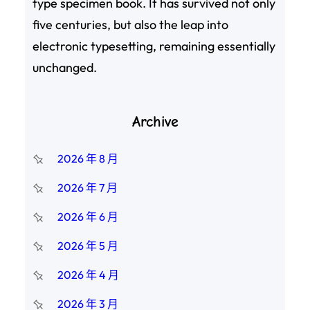
type specimen book. It has survived not only
five centuries, but also the leap into
electronic typesetting, remaining essentially
unchanged.
Archive
2026 年 8 月
2026 年 7 月
2026 年 6 月
2026 年 5 月
2026 年 4 月
2026 年 3 月