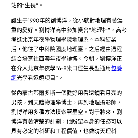
站的“生長”。
誕生于1990年的劉博洋，從小就對地理有著濃
重的愛好。劉博洋高中參加黌舍“地理社”，高考
考進北京年夜學物理學院地理系。本科結業
后，他往了中科院國度地理臺，之后經由過程
結合培育往西澳年夜學讀博。今朝，劉博洋正
在介入北京年夜學“6-8米口徑生長型通用
包養
網
光學看遠鏡項目”。
從內蒙古鄂爾多斯一個愛好用看遠鏡看月亮的
男孩，到天體物理學博士，再到地理攝影師，
劉博洋用多種方法摸索著星空。對于將來，劉
博洋有著清楚的計劃，他盼望本身的任務可以
具有必定的科研和工程價值，也做晴天理科