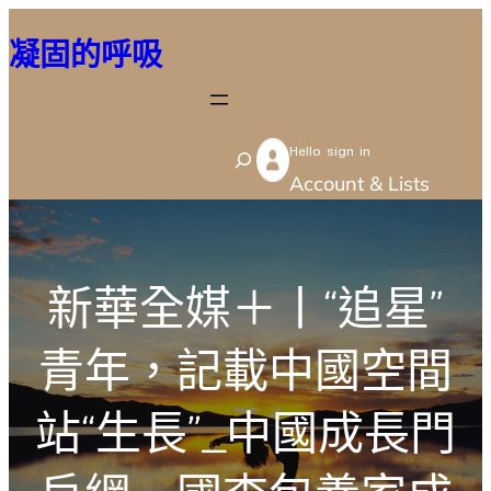
跳
凝固的呼吸
至
主
要
Hello sign in
內
S
Account & Lists
容
e
a
r
新華全媒＋丨“追星”
c
h
青年，記載中國空間
站“生長”_中國成長門