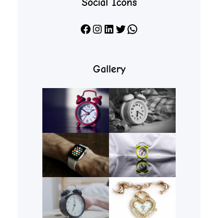
Social Icons
Facebook
Instagram
LinkedIn
X
WhatsApp
Gallery