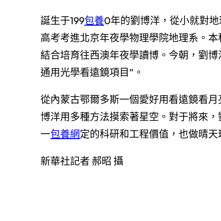
誕生于199
包養
0年的劉博洋，從小就對地
高考考進北京年夜學物理學院地理系。本
結合培育往西澳年夜學讀博。今朝，劉博
通用光學看遠鏡項目”。
從內蒙古鄂爾多斯一個愛好用看遠鏡看月
博洋用多種方法摸索著星空。對于將來，
一
包養網
定的科研和工程價值，也做晴天
新華社記者 郝昭 攝