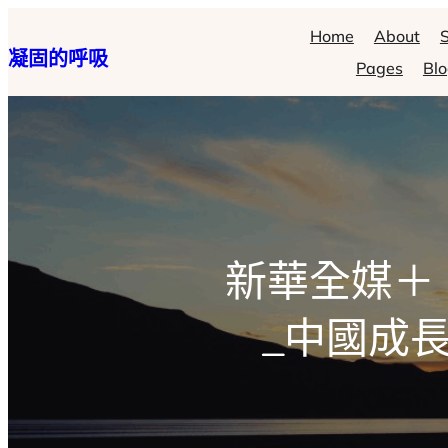
跳
Home
About
S
凝固的呼吸
至
Pages
Bl
主
要
內
容
新華全媒＋
_中國成