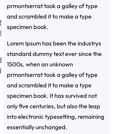
prmontserrat took a galley of type
，
and scrambled it to make a type
程
specimen book.
型
Lorem Ipsum has been the industrys
standard dummy text ever since the
劉
1500s, when an unknown
有
prmontserrat took a galley of type
and scrambled it to make a type
specimen book. It has survived not
only five centuries, but also the leap
into electronic typesetting, remaining
essentially unchanged.