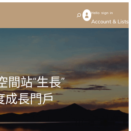
Hello sign in
S
Account & Lists
e
a
r
c
h
間站“生長”
度成長門戶