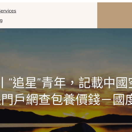
ervices
og
丨“追星”青年，記載中國空
長門戶網查包養價錢－國