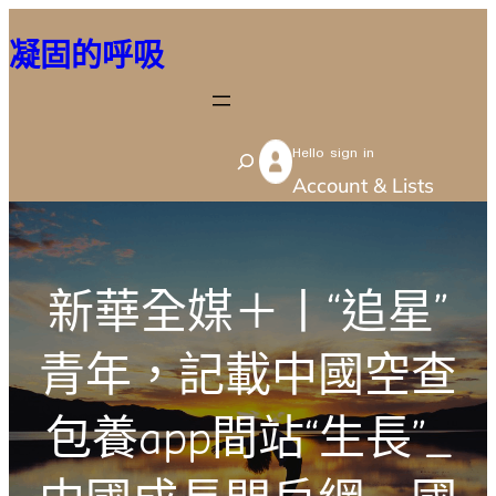
跳
凝固的呼吸
至
主
要
Hello sign in
內
S
Account & Lists
容
e
a
r
新華全媒＋丨“追星”
c
h
青年，記載中國空查
包養app間站“生長”_