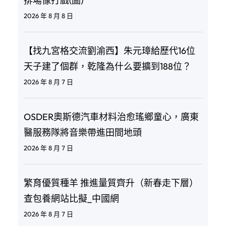
排場像打戲(圖)
2026 年 8 月 8 日
【找九宮格交流劉渝西】朱元璋給歷代16位
天子建了個群，乾隆為什么要擴到188位？
2026 年 8 月 7 日
OSDER奧斯德汽車材料治愈瑤鄉童心，廣東
醫服務隊將音樂帶進田間地頭
2026 年 8 月 7 日
繁育優質種羊 推進量質齊升（新春走下層）
查包養網站比擬_中國網
2026 年 8 月 7 日