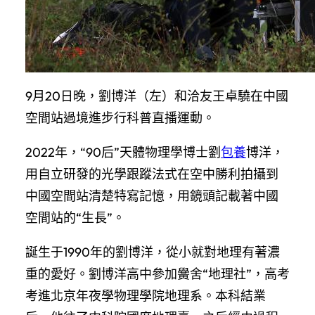
9月20日晚，劉博洋（左）和洽友王卓驍在中國
空間站過境進步行科普直播運動。
2022年，“90后”天體物理學博士劉
包養
博洋，
用自立研發的光學跟蹤法式在空中勝利拍攝到
中國空間站清楚特寫記憶，用鏡頭記載著中國
空間站的“生長”。
誕生于1990年的劉博洋，從小就對地理有著濃
重的愛好。劉博洋高中參加黌舍“地理社”，高考
考進北京年夜學物理學院地理系。本科結業