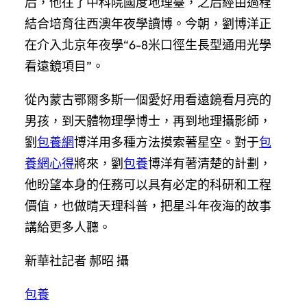
后，他往了中科院國度地理臺，之后經由過程
結合培育往西澳年夜學讀博。今朝，劉博洋正
在介入北京年夜學“6-8米口徑生長型通用光學
看遠鏡項目”。
從內蒙古鄂爾多斯一個愛好用看遠鏡看月亮的
男孩，到天體物理學博士，再到地理攝影師，
劉
包養網
博洋用多種方法摸索著星空。對于
包
養網心得
將來，劉
包養
博洋有著清楚的計劃，
他盼望本身的任務可以具有必定的科研和工程
價值，也做晴天理科普，把星斗年夜海的故事
講給更多人聽。
新華社記者 郝昭 攝
包養