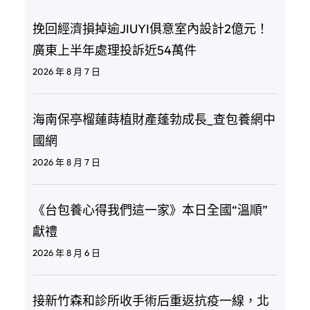
挽回經濟損掉逾JIUYI俱意室內設計2億元！
廣東上半年處理投訴近54萬件
2026 年 8 月 7 日
海南保亭榴蓮蒔植財產蓬勃成長_查包養網中
國網
2026 年 8 月 7 日
《台包養心得我們這一家》本日全國“溫順”
獻禮
2026 年 8 月 6 日
接新竹森和診所收手術后重返抗疫一線，北