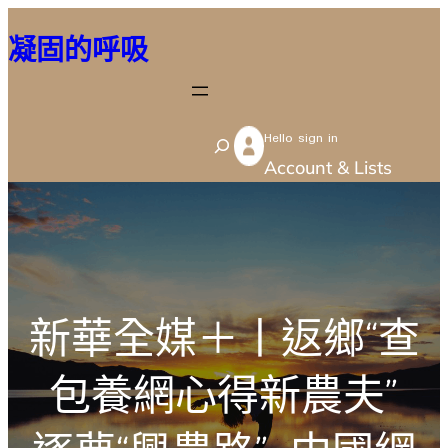
跳
凝固的呼吸
至
主
要
Hello sign in
內
S
Account & Lists
容
e
a
r
c
h
新華全媒＋丨返鄉“查
包養網心得新農夫”