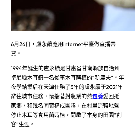
6月26日，盧永續應用internet平臺做直播帶
貨。
1994年誕生的盧永續是甘肅省甘南躲族自治州
卓尼縣木耳鎮一名從事木耳蒔植的“新農夫”。年
夜學結業后在天津任務了3年的盧永續于2021年
辭往城市任務，懷揣著對農業的熱
包養
愛回抵
家鄉，和幾名同窗構成團隊，在村里流轉地盤
停止木耳等食用菌蒔植，開啟了本身的田園“創
客”生涯。