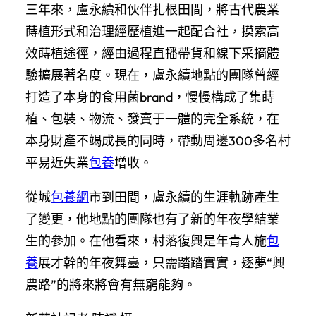
三年來，盧永續和伙伴扎根田間，將古代農業
蒔植形式和治理經歷植進一起配合社，摸索高
效蒔植途徑，經由過程直播帶貨和線下采摘體
驗擴展著名度。現在，盧永續地點的團隊曾經
打造了本身的食用菌brand，慢慢構成了集蒔
植、包裝、物流、發賣于一體的完全系統，在
本身財產不竭成長的同時，帶動周邊300多名村
平易近失業
包養
增收。
從城
包養網
市到田間，盧永續的生涯軌跡產生
了變更，他地點的團隊也有了新的年夜學結業
生的參加。在他看來，村落復興是年青人施
包
養
展才幹的年夜舞臺，只需踏踏實實，逐夢“興
農路”的將來將會有無窮能夠。