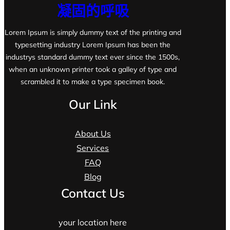
凝固的呼吸
Lorem Ipsum is simply dummy text of the printing and
typesetting industry Lorem Ipsum has been the
industrys standard dummy text ever since the 1500s,
when an unknown printer took a galley of type and
scrambled it to make a type specimen book.
Our Link
About Us
Services
FAQ
Blog
Contact Us
your location here