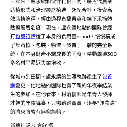
三年來，盧永續和伙伴扎根田間，將古代農業
蒔植形式和治理經歷植進一起配合社，摸索高
效蒔植途徑，經由過程直播帶貨和線下采摘體
驗擴展著名度。現在，盧永續地點的團隊曾經
打
包養行情
造了本身的食用菌brand，慢慢構成
了集蒔植、包裝、物流、發賣于一體的完全系
統，在本身財產不竭成長的同時，帶動周邊300
多名村平易近失業增收。
從城市到田間，盧永續的生涯軌跡產生了
包養
網
變更，他地點的團隊也有了新的年夜學結業
生的參加。在他看來，村落復興是年青人發揮
才幹的年夜舞臺，只需踏踏實實，逐夢“興農路”
的將來將會有無窮能夠。
新華社記者 方欣 攝