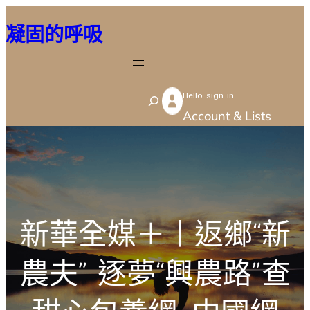
跳
凝固的呼吸
至
主
要
Hello sign in
內
S
Account & Lists
容
e
a
r
c
h
新華全媒＋丨返鄉“新
農夫” 逐夢“興農路”查