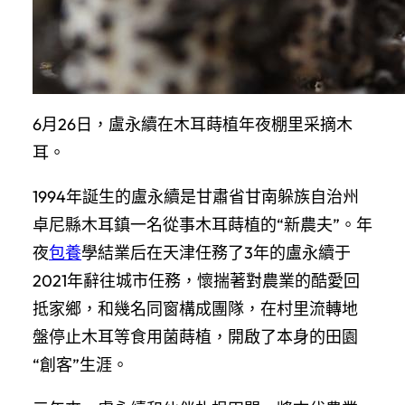
6月26日，盧永續在木耳蒔植年夜棚里采摘木
耳。
1994年誕生的盧永續是甘肅省甘南躲族自治州
卓尼縣木耳鎮一名從事木耳蒔植的“新農夫”。年
夜
包養
學結業后在天津任務了3年的盧永續于
2021年辭往城市任務，懷揣著對農業的酷愛回
抵家鄉，和幾名同窗構成團隊，在村里流轉地
盤停止木耳等食用菌蒔植，開啟了本身的田園
“創客”生涯。