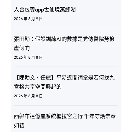
人台包養app世仙境萬綠湖
2026 年 8 月 9 日
張田勘：假設訓練AI的數據是秀傳醫院勞檢
虛假的
2026 年 8 月 8 日
【陳勃文、任麗】平易近間祠堂是若何找九
宮格共享空間興起的
2026 年 8 月 8 日
西躲布達億嵐系統櫃拉宮之行 千年守護崇奉
如初