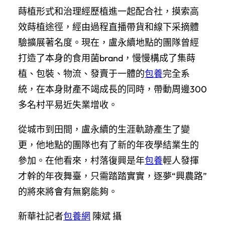
蒔植形式和治理經歷植進一起配合社，摸索高
效蒔植途徑，經由過程直播帶貨和線下采摘體
驗擴展著名度。現在，盧永續地點的團隊曾經
打造了本身的食用菌brand，慢慢構成了集蒔
植、包裝、物流、發賣于一體的
包養
完全系
統，在本身財產不竭成長的同時，帶動周邊300
多名村平易近失業增收。
從城市到田間，盧永續的生涯軌跡產生了變
更，他地點的團隊也有了新的年夜學結業生的
參加。在他看來，村落復興是年
包養
輕人發揮
才幹的年夜舞臺，只需踏踏實實，逐夢“興農路”
的將來將會有無窮能夠。
新華社記者
包養網
陳斌 攝