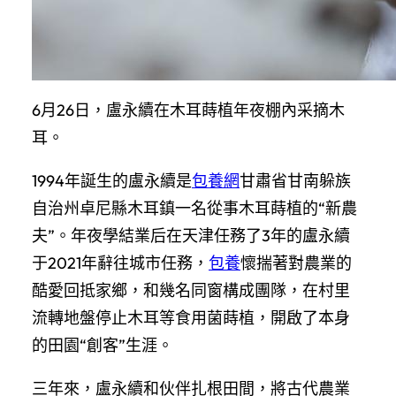
6月26日，盧永續在木耳蒔植年夜棚內采摘木
耳。
1994年誕生的盧永續是
包養網
甘肅省甘南躲族
自治州卓尼縣木耳鎮一名從事木耳蒔植的“新農
夫”。年夜學結業后在天津任務了3年的盧永續
于2021年辭往城市任務，
包養
懷揣著對農業的
酷愛回抵家鄉，和幾名同窗構成團隊，在村里
流轉地盤停止木耳等食用菌蒔植，開啟了本身
的田園“創客”生涯。
三年來，盧永續和伙伴扎根田間，將古代農業