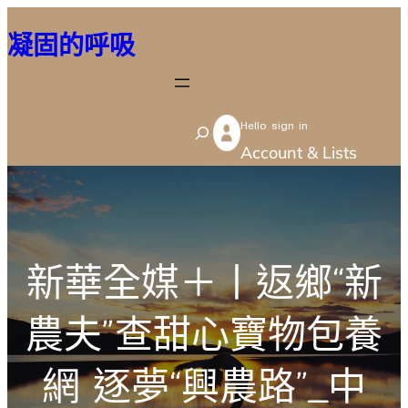
跳
凝固的呼吸
至
主
要
Hello sign in
內
S
Account & Lists
容
e
a
r
c
新華全媒＋丨返鄉“新
h
農夫”查甜心寶物包養
網 逐夢“興農路”_中