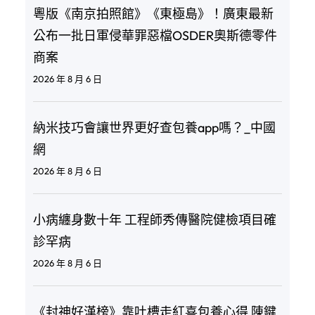
粵版《南京拍照館》《東極島》！廣東最新
公布一批日軍侵華罪惡檔OSDER奧斯德零件
商案
2026 年 8 月 6 日
納米技巧會讓世界更好查包養app嗎？_中國
網
2026 年 8 月 6 日
小病纏身數十年 工程師秀傳醫院健檢項目確
診罕病
2026 年 8 月 6 日
《封神好漢榜》靠吐槽走紅喜包養心得 陳鍵