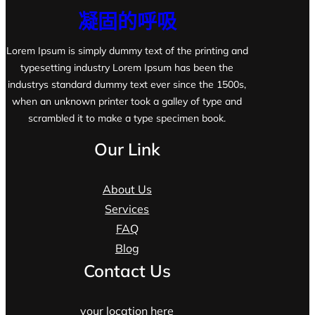
凝固的呼吸
Lorem Ipsum is simply dummy text of the printing and
typesetting industry Lorem Ipsum has been the
industrys standard dummy text ever since the 1500s,
when an unknown printer took a galley of type and
scrambled it to make a type specimen book.
Our Link
About Us
Services
FAQ
Blog
Contact Us
your location here