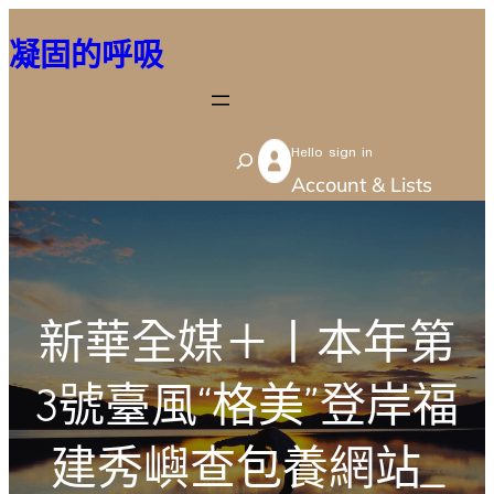
跳
凝固的呼吸
至
主
要
Hello sign in
內
S
Account & Lists
容
e
a
r
c
新華全媒＋丨本年第
h
3號臺風“格美”登岸福
建秀嶼查包養網站_