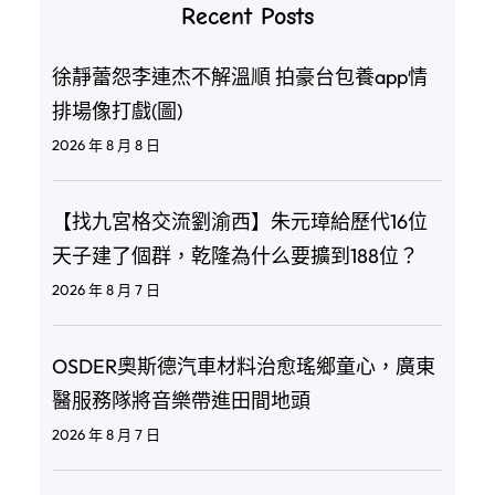
Recent Posts
徐靜蕾怨李連杰不解溫順 拍豪台包養app情
排場像打戲(圖)
2026 年 8 月 8 日
【找九宮格交流劉渝西】朱元璋給歷代16位
天子建了個群，乾隆為什么要擴到188位？
2026 年 8 月 7 日
OSDER奧斯德汽車材料治愈瑤鄉童心，廣東
醫服務隊將音樂帶進田間地頭
2026 年 8 月 7 日