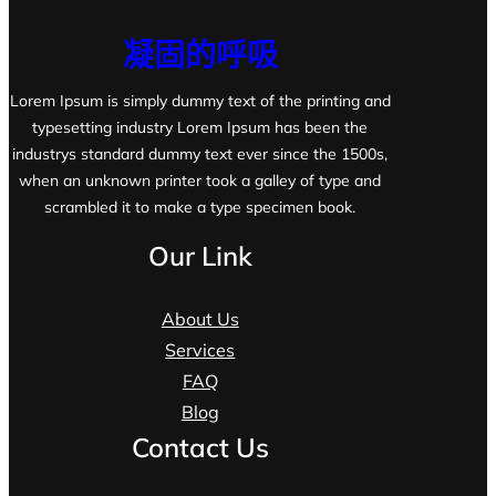
凝固的呼吸
Lorem Ipsum is simply dummy text of the printing and
typesetting industry Lorem Ipsum has been the
industrys standard dummy text ever since the 1500s,
when an unknown printer took a galley of type and
scrambled it to make a type specimen book.
Our Link
About Us
Services
FAQ
Blog
Contact Us