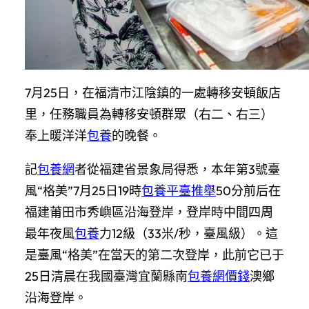
7月25日，在福清市江陰鎮的一處轉移安頓飯店
里，任務職員為轉移安頓群眾（右二、右三）
奉上暖洋洋
包養
的晚餐。
記
包養網
者從福建省景象局得悉，本年第3號臺
風“格美”7月25日19時
包養平臺推舉
50分前后在
福建莆田市秀嶼區沿海登岸，登岸時中間四周
最年夜風
包養
力12級（33米/秒，臺風級）。這
是臺風“格美”在當天的第二次登岸，此前它已于
25日清晨在我國臺灣宜蘭縣南
包養網價錢
澳鄉
沿海登岸。