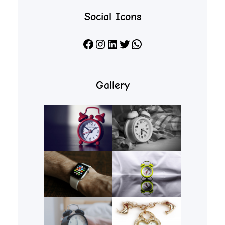
Social Icons
Facebook
Instagram
LinkedIn
X
WhatsApp
Gallery