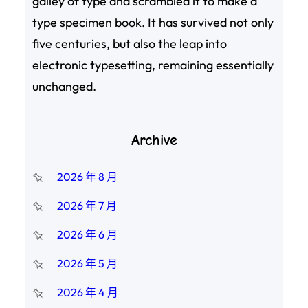
galley of type and scrambled it to make a
type specimen book. It has survived not only
five centuries, but also the leap into
electronic typesetting, remaining essentially
unchanged.
Archive
2026 年 8 月
2026 年 7 月
2026 年 6 月
2026 年 5 月
2026 年 4 月