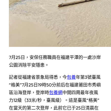
7月25日，安保任務職員在福建平潭的一處沙岸
公園消除平安隱患。
記者從福建省景象局得悉，今
包養
年第3號臺風
“格美”7月25日19時50分前后在福建莆田市秀嶼
區沿海登岸，登岸時
包養網
中間四周最年夜風
力12級（33米/秒，臺風級）。這是臺風“格美”
在當天的第二次登岸，此前它已于25日清晨在