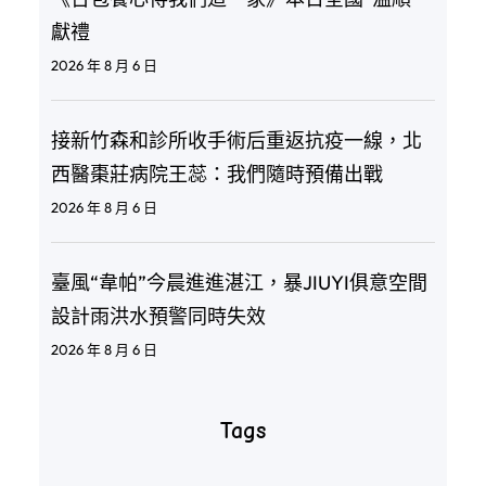
獻禮
2026 年 8 月 6 日
接新竹森和診所收手術后重返抗疫一線，北
西醫棗莊病院王蕊：我們隨時預備出戰
2026 年 8 月 6 日
臺風“韋帕”今晨進進湛江，暴JIUYI俱意空間
設計雨洪水預警同時失效
2026 年 8 月 6 日
Tags