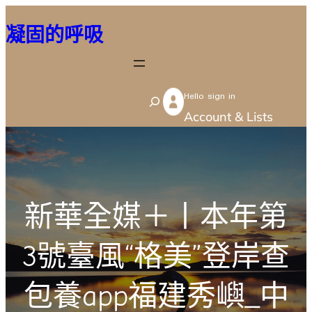
跳
凝固的呼吸
至
主
要
Hello sign in
內
S
Account & Lists
容
e
a
r
c
新華全媒＋丨本年第
h
3號臺風“格美”登岸查
包養app福建秀嶼_中