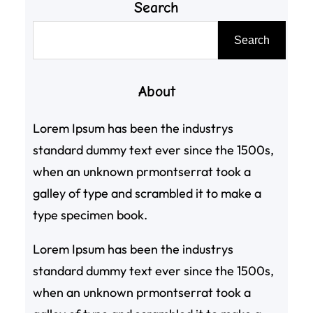
Search
搜
Search
尋
About
Lorem Ipsum has been the industrys
standard dummy text ever since the 1500s,
when an unknown prmontserrat took a
galley of type and scrambled it to make a
type specimen book.
Lorem Ipsum has been the industrys
standard dummy text ever since the 1500s,
when an unknown prmontserrat took a