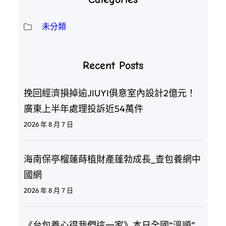
未分類
Recent Posts
挽回經濟損掉逾JIUYI俱意室內設計2億元！
廣東上半年處理投訴近54萬件
2026 年 8 月 7 日
海南保亭榴蓮蒔植財產蓬勃成長_查包養網中
國網
2026 年 8 月 7 日
《台包養心得我們這一家》本日全國“溫順”