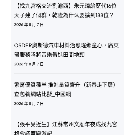
【找九宮格交流劉渝西】朱元璋給歷代16位
天子建了個群，乾隆為什么要擴到188位？
2026 年 8 月 7 日
OSDER奧斯德汽車材料治愈瑤鄉童心，廣東
醫服務隊將音樂帶進田間地頭
2026 年 8 月 7 日
繁育優質種羊 推進量質齊升（新春走下層）
查包養網站比擬_中國網
2026 年 8 月 7 日
【張平易近生】江蘇常州文廟年夜成找九宮
格會議室殿游記