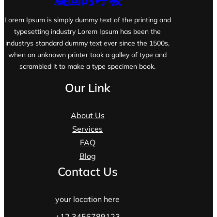
Lorem Ipsum is simply dummy text of the printing and
typesetting industry Lorem Ipsum has been the
industrys standard dummy text ever since the 1500s,
when an unknown printer took a galley of type and
scrambled it to make a type specimen book.
Our Link
About Us
Services
FAQ
Blog
Contact Us
your location here
+12 3456789123