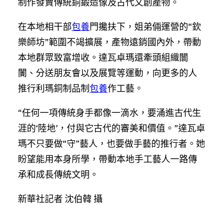
制作發賣傳統銅鍛造像及古代文創產物。
在本地相干部
包養
門攙扶下，姐弟倆運營的“欽
樂師坊”範圍不竭擴展，產物遠銷國內外，帶動
本地群眾致富增收。達瓦卓瑪還牽頭組織闤
闠、分送朋友會以及展覽等運動，向更多的人
推行利瑪銅制品制
包養
作工藝。
“任何一項傳統身手都像一滴水，要涌進古代生
涯的‘陸地’，付與它古代的審美和價值。”達瓦卓
瑪不只要做“守”藝人，也要做手藝的推行者。她
盼望能用本身所學，帶動本地手工藝人一路傳
承和成長傳統文明。
新華社記者 沈伯韓 攝