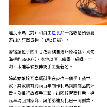
達瓦卓瑪（前）和員工
包養網
一路收拾預備要
寄出的訂單貨物（11月3日攝）。
麥宿鎮位于四川甘孜躲族自治州德格縣，均勻
海拔約3500米，本地以唐卡繪畫、編織、土
陶、木雕等躲族傳統手工藝著名。
躲族姑娘達瓦卓瑪誕生在麥宿一個手工藝世
家，其家族有約兩百年制作利瑪銅鑄制品的汗
青。為推行故鄉手工藝，出國粹習商科后，達
瓦卓瑪回到家鄉，與弟弟達瓦扎巴一同創業，