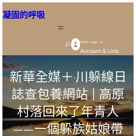
跳
凝固的呼吸
至
主
要
Hello sign in
內
S
Account & Lists
容
e
a
r
新華全媒＋·川躲線日
c
誌查包養網站 | 高原
h
村落回來了年青人
——一個躲族姑娘帶