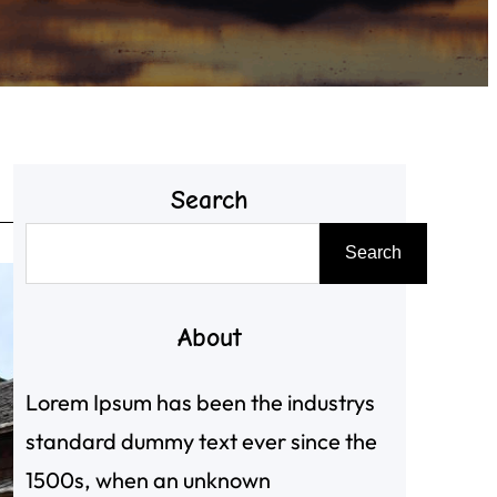
Search
搜
Search
尋
About
Lorem Ipsum has been the industrys
standard dummy text ever since the
1500s, when an unknown