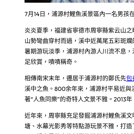
7月14日，浦源村鯉魚溪景區內一名男孩
炎炎夏季，福建省寧德市周寧縣紫云山之
山勢彎曲穿村而過，溪中近萬尾五彩斑斕
暑期游玩淡季，浦源村內游人川流不息，
足欣賞，嘖嘖稱奇。
相傳南宋末年，遷居于浦源村的鄭氏先
包
溪中之魚。800余年來，浦源村平易近
著“人魚同樂”的奇特人文景不雅。201
近年來，周寧縣充足發掘浦源村鯉魚溪文
塘、水幕光影秀等特點游玩景不雅，打造