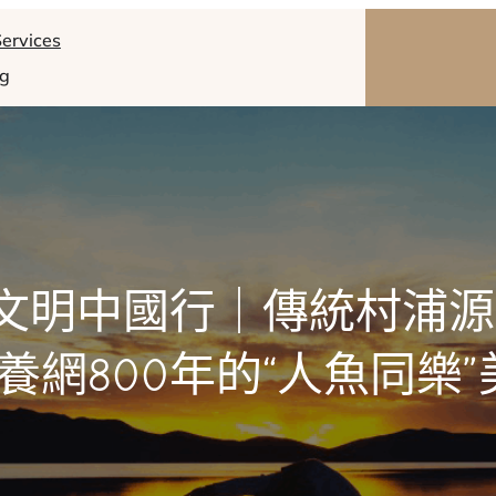
ervices
og
·文明中國行｜傳統村浦
養網800年的“人魚同樂”