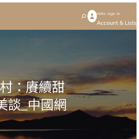
Hello sign in
S
Account & Lists
e
a
r
c
h
源村：賡續甜
美談_中國網