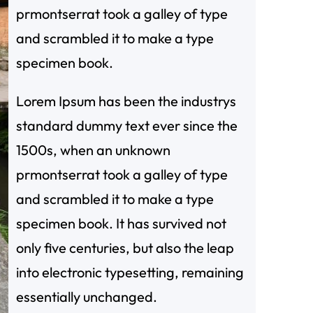
prmontserrat took a galley of type
and scrambled it to make a type
specimen book.
Lorem Ipsum has been the industrys
standard dummy text ever since the
1500s, when an unknown
prmontserrat took a galley of type
and scrambled it to make a type
specimen book. It has survived not
only five centuries, but also the leap
into electronic typesetting, remaining
essentially unchanged.