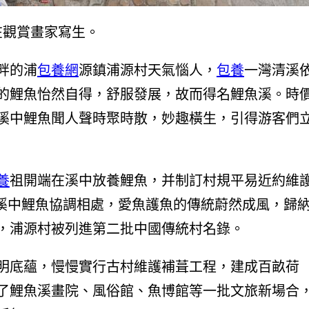
在觀賞畫家寫生。
畔的浦
包養網
源鎮浦源村天氣惱人，
包養
一灣清溪
的鯉魚怡然自得，舒服發展，故而得名鯉魚溪。時
溪中鯉魚聞人聲時聚時散，妙趣橫生，引得游客們
養
祖開端在溪中放養鯉魚，并制訂村規平易近約維
與溪中鯉魚協調相處，愛魚護魚的傳統蔚然成風，歸
3年，浦源村被列進第二批中國傳統村名錄。
明底蘊，慢慢實行古村維護補葺工程，建成百畝荷
了鯉魚溪畫院、風俗館、魚博館等一批文旅新場合