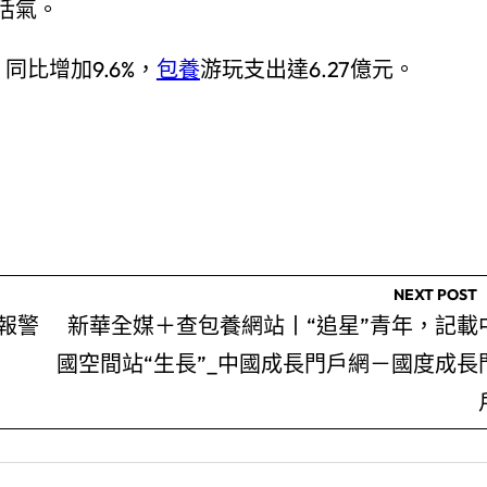
活氣。
同比增加9.6%，
包養
游玩支出達6.27億元。
NEXT POST
報警
新華全媒＋查包養網站丨“追星”青年，記載
國空間站“生長”_中國成長門戶網－國度成長