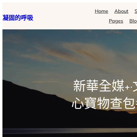
跳
Home
About
S
凝固的呼吸
至
Pages
Bl
主
要
內
容
新華全媒+
心寶物查包