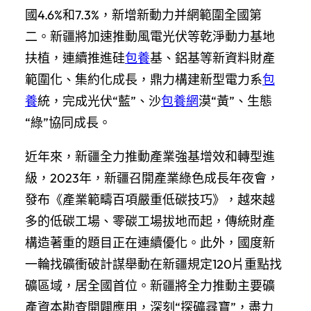
國4.6%和7.3%，新增新動力并網範圍全國第
二。新疆將加速推動風電光伏等乾淨動力基地
扶植，連續推進硅
包養
基、鋁基等新資料財產
範圍化、集約化成長，鼎力構建新型電力系
包
養
統，完成光伏“藍”、沙
包養網
漠“黃”、生態
“綠”協同成長。
近年來，新疆全力推動產業強基增效和轉型進
級，2023年，新疆召開產業綠色成長年夜會，
發布《產業範疇百項嚴重低碳技巧》，越來越
多的低碳工場、零碳工場拔地而起，傳統財產
構造著重的題目正在連續優化。此外，國度新
一輪找礦衝破計謀舉動在新疆規定120片重點找
礦區域，居全國首位。新疆將全力推動主要礦
產資本勘查開闢應用，深刻“探礦尋寶”，盡力