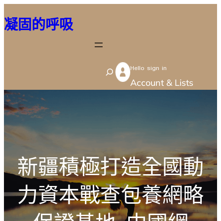
跳
凝固的呼吸
至
主
要
Hello sign in
內
S
Account & Lists
容
e
a
r
c
h
新疆積極打造全國動
力資本戰查包養網略