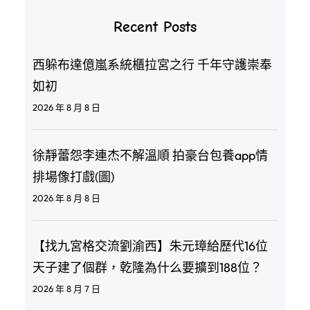
Recent Posts
西躲布達億嵐系統櫃拉宮之行 千年守護崇奉
如初
2026 年 8 月 8 日
徐靜蕾怨李連杰不解溫順 拍豪台包養app情
排場像打戲(圖)
2026 年 8 月 8 日
【找九宮格交流劉渝西】朱元璋給歷代16位
天子建了個群，乾隆為什么要擴到188位？
2026 年 8 月 7 日