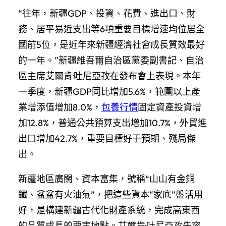
“往年，新疆GDP、投資、花費、進出口、財
務、居平易近支出等6項重要目標增速均位居全
國前5位，是近年來新疆經濟社會成長質效最好
的一年。”新疆維吾爾自治區黨委副書記、自治
區主席艾爾肯·吐尼亞孜在發布會上表現。本年
一季度，新疆GDP同比增加5.6%，範圍以上產
業增添值增加8.0%，
包養行情
固定資產投資增
加12.8%，普通公共預算支出增加10.7%，外貿進
出口增加42.7%，重要目標好于預期、殘局傑
出。
新疆地區廣闊、資本富集，號稱“山山有金銅
鐵、盆盆有火油氣”，把這些資本“家底”盤活用
好，是構建新疆古代化財產系統，完成高東西
的品質成長的要害地點。艾爾肯·吐尼亞孜先容