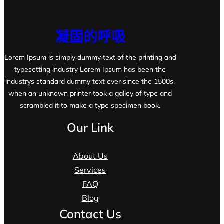
凝固的呼吸
Lorem Ipsum is simply dummy text of the printing and
typesetting industry Lorem Ipsum has been the
industrys standard dummy text ever since the 1500s,
when an unknown printer took a galley of type and
scrambled it to make a type specimen book.
Our Link
About Us
Services
FAQ
Blog
Contact Us