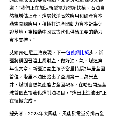
道：“我們正在加速新型電力體系扶植、石油自
然氣增儲上產、煤炭乾淨高效應用和礦產資本
勘查開闢應用，積極打造全國動力資本計謀保
證基地，為推動中國式古代化供給主要的動力
資本支持。”
艾爾肯·吐尼亞孜表現，下一
包養網比擬
步，新
疆將穩固晉陞上風財產，做好油、氣、煤這篇
年夜文章。新疆油氣生孩子當量持續3年居全國
首位，塔里木油田鉆出了亞洲第一口萬米直
井，煤制自然氣產能占全國45%，在哈密開建全
球首個直接液化煤制油項目，“煤田上造油田”正
在慢慢完成。
據先容，2023年太陽能、風能發電量分辨占全