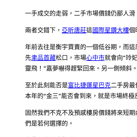
一手成交的走弱，二手市場價錢仍鄙人滑
兩者交錯下，
亞昕唐莊
這
國際星鑽大樓
個
年前去往是衡宇買賣的一個低谷期，而這
先
聿品首藏
松口，市場
心中市
就會向“玲
靈飛！”嘉夢嚇得趕緊回來。另一側傾斜
至於此刻能否是
富比
捷運星巴克
二手房最
本年的“金三”能否會到來，就是市場終極
固然我們不克不及預感樓房價錢將來短期內的
們是若何選擇的。