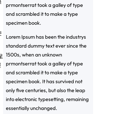
墨
prmontserrat took a galley of type
and scrambled it to make a type
specimen book.
，
使
Lorem Ipsum has been the industrys
standard dummy text ever since the
1500s, when an unknown
呈
prmontserrat took a galley of type
經
and scrambled it to make a type
specimen book. It has survived not
only five centuries, but also the leap
into electronic typesetting, remaining
essentially unchanged.