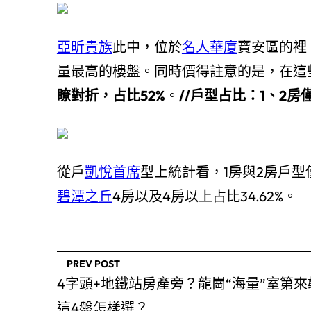
亞昕貴族
此中，位於
名人華廈
寶安區的裡
量最高的樓盤。同時價得註意的是，在這
瞭對折，占比52%
。
//
戶型占比：1、2房僅
從戶
凱悅首席
型上統計看，1房與2房戶型僅
碧潭之丘
4房以及4房以上占比34.62%。
PREV POST
4字頭+地鐵站房產旁？龍崗“海量”室第來
這4盤怎樣選？