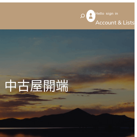
Hello sign in
S
Account & Lists
e
a
r
c
h
 中古屋開端