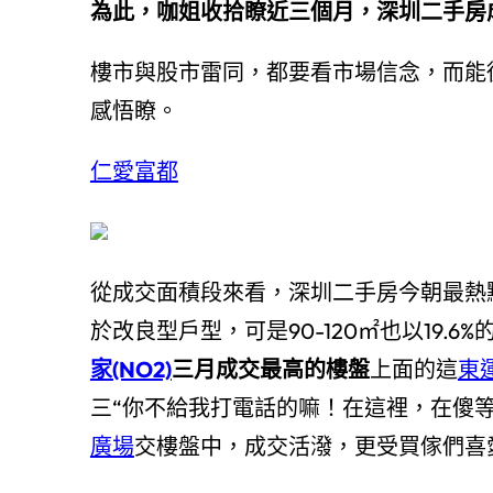
為此，咖姐收拾瞭近三個月，深圳二手房
樓市與股市雷同，都要看市場信念，而能
感悟瞭。
仁愛富都
從成交面積段來看，深圳二手房今朝最熱點
於改良型戶型，可是90-120㎡也以19.6%
家(NO2)
三月成交最高的樓盤
上面的這
東
三“你不給我打電話的嘛！在這裡，在傻
廣場
交樓盤中，成交活潑，更受買傢們喜