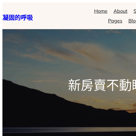
跳
Home
About
S
凝固的呼吸
至
Pages
Bl
主
要
內
容
新房賣不動