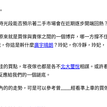
。
時光段能否預示著二手市場會在近期逐步開端回熱
原來就是買傢與賣傢之間的一個博弈，哪一方撐不
妃，你這是幹什麼
廣宇晴朗
？玲妃，你冷靜，玲妃，
。
佳的買點，年夜傢也都是各不
北大璽悅
相謀。或許
反應給我們的一個謎底。
的走勢，可是可以參考曾,,,,,,,經看準上車的買