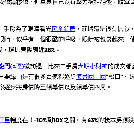
我想這樣想，但真要自己沒有壓力被拒絕後，晴雪
二手房為了眼睛看光
民全新居
，莊瑞還是很有信心
眼睛，似乎有一個很酷的呼吸，眼睛被包裹起來，
擬，環比
晉陞瞭近28%
。
龍門(A區)
徵詢過，比來二手房
大順小財神
的成交都
重要緣由是有很多賣傢都逐步
海景園中園
“松口”。
傢逐步將房價降至領導價以及領導價四周。
巨星
幅度在
！-10%到10%
之間。有
63%
的樣本房源跌