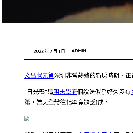
ADMIN
2022 年 7 月 1 日
文昌狀元第
深圳非常熱絡的新房時期，正
“日光盤”這
明志學府
個說法似乎好久沒有
第，當天全體往化率竟缺乏1成。