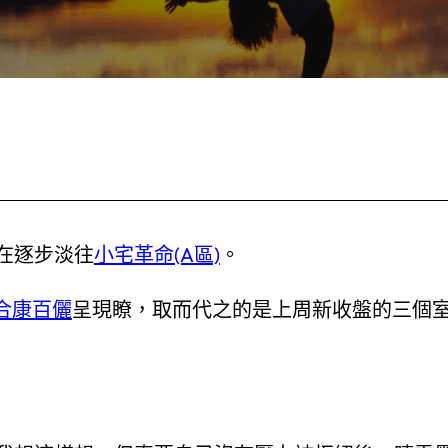
在逐步淡往
小宅革命(A區)
。
合康百儷
呈現瞭，取而代之的是上周新收盤的三個