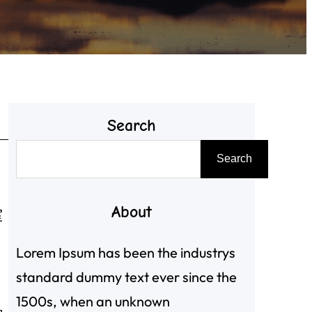
Search
搜
Search
尋
About
室
Lorem Ipsum has been the industrys
standard dummy text ever since the
1500s, when an unknown