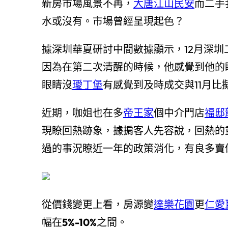
新房市場風景不再，
大唐江山民安
而二手
水或沒有。市場曾經呈現起色？
據深圳華夏研討中間數據顯示，12月深圳
因為在第二次清醒的時候，他感覺到他的
眼睛沒
璦丁堡
有感覺到及時成交與11月比
近期，咖姐也在多
帝王家
個中介門店
福邸
現瞭回熱跡象，據掮客人先容說，回熱的
過的事況瞭近一年的政策消化，有良多賣
從價錢變更上看，房源變
達樂花園
更
仁愛
幅在
5%-10%
之間。