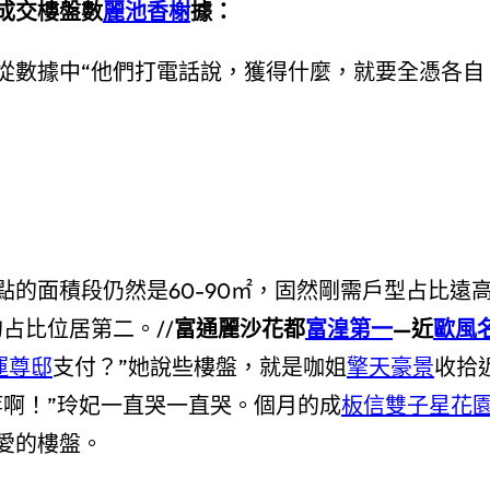
成交樓盤數
麗池香榭
據：
從數據中“他們打電話說，獲得什麼，就要全憑各自
的面積段仍然是60-90㎡，固然剛需戶型占比遠
的占比位居第二。//
富通麗沙花都
富湟第一
—近
歐風
運尊邸
支付？”她說些樓盤，就是咖姐
擎天豪景
收拾
等啊！”玲妃一直哭一直哭。個月的成
板信雙子星花
愛的樓盤。