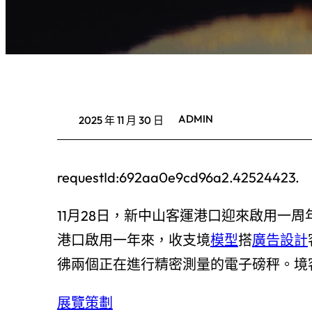
ADMIN
2025 年 11 月 30 日
requestId:692aa0e9cd96a2.42524423.
11月28日，新中山客運港口迎來啟用一
港口啟用一年來，收支境
模型
搭
廣告設計
彿兩個正在進行精密測量的電子磅秤。境客
展覽策劃