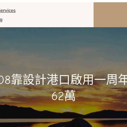
ervices
og
08靠設計港口啟用一周
62萬