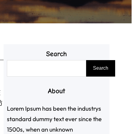
Search
搜
Search
尋
About
該
彷
Lorem Ipsum has been the industrys
standard dummy text ever since the
1500s, when an unknown