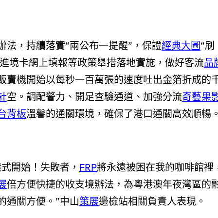
辦法，持續落實“兩公布一提醒”，保證
經典大圖
“刷
人進境卡網上填報等政策舉措落地實施，做好客流
品
販賣機開始以每秒一百萬張的速度吐出金箔折成的
計
空。調配警力、開足查驗通道、加強分流
奇藝果
台背板
溫馨的通關環境，確保了港口通關高效順暢
儀式開始！失敗者，
FRP
將永遠被困在我的咖啡館裡
展
倍方便快捷的收支境辦法，為粵港澳年夜灣區的
的通關方便。”中山
策展
邊檢站相關負責人表現。