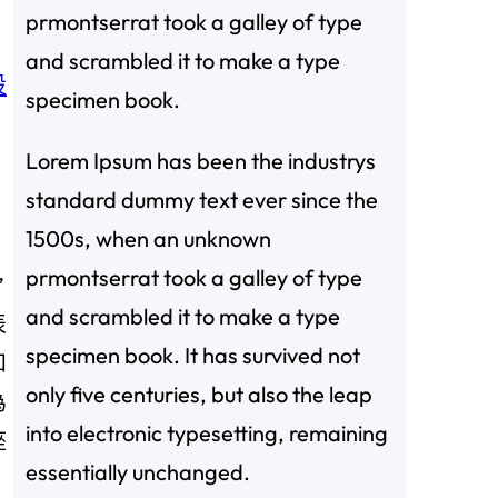
prmontserrat took a galley of type
and scrambled it to make a type
設
specimen book.
Lorem Ipsum has been the industrys
standard dummy text ever since the
1500s, when an unknown
prmontserrat took a galley of type
”
and scrambled it to make a type
表
specimen book. It has survived not
和
only five centuries, but also the leap
為
into electronic typesetting, remaining
座
essentially unchanged.