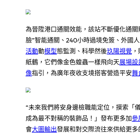
為晉陞港口通關效能，該站不斷優化通關
臉”智能通關、240小時過境免簽、外國
活動
動
模型
態監測、科學然後
玖陽視覺
，
紙鶴，它們像金色蝗蟲一樣飛向天
展場設
像
指引，為廣年夜收支境搭客營造平安
舞
“未來我們將安身邊檢職能定位，摸索「
成為最不對稱的裝飾品！」發布更多加
參
會
大圖輸出
發展和對交際流往來供給更多