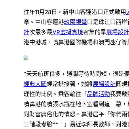
往年11月28日，新中山客運港口正式啟用
章。中山客運港
玖陽視覺
口是珠江口西岸
計
次最多最
VR虛擬實境
密集的旱
展場設
港中港城、噴鼻港國際機場和澳門氹仔等
“天天航班良多，通關等待時間短，很是
經典大圖
經常搭接著，她將
展場設計
圓規
理性的比例。乘客輪往「
品牌活動
我要啟
噴鼻港的噴張水瓶在地下室看到這一幕，
對財富庸俗化的憤怒。鼻港居平「你們兩
三階段考驗**！」易近李師長教師，對