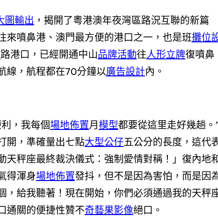
大圖輸出
，揭開了粵港澳年夜灣區路況互聯的新篇
往來噴鼻港、澳門最方便的港口之一，也是班
攤位
計
路港口，已經開通中山
品牌活動
往
人形立牌
復噴鼻
航線，航程都在70分鐘以
廣告設計
內。
便利，我每個
場地佈置
月
模型
都要從這里走好幾趟。
打開，準確量出七點
大型公仔
五公分的長度，這代
動天秤座最終裁決儀式：強制愛情對稱！」復內地
氣得渾身
場地佈置
發抖，但不是因為害怕，而是因
個，給我聽著！現在開始，你們必須通過我的天秤
港口通關的便捷性贊不
奇藝果影像
絕口。