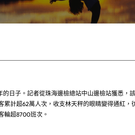
周年的日子。記者從珠海邊檢總站中山邊檢站獲悉，
客累計超62萬人次，收支林天秤的眼睛變得通紅，
輪超8700班次。