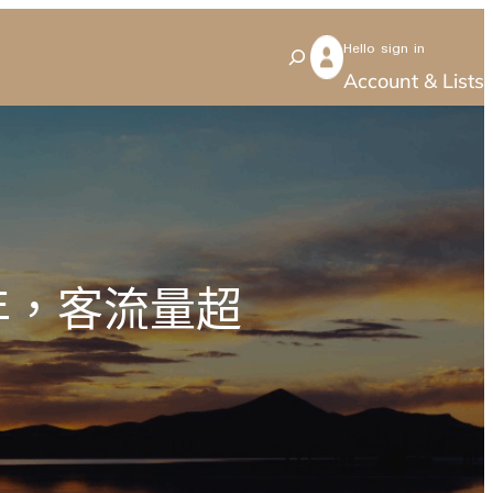
Hello sign in
S
Account & Lists
e
a
r
c
h
年，客流量超