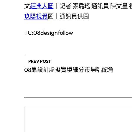
文
經典大圖
｜記者 張璐瑤 通訊員 陳文星 
玖陽視覺
圖｜通訊員供圖
TC:08designfollow
PREV POST
08靠設計虛擬實境細分市場唱配角