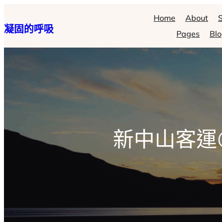
跳
Home
About
S
凝固的呼吸
至
Pages
Bl
主
要
內
容
新中山客運