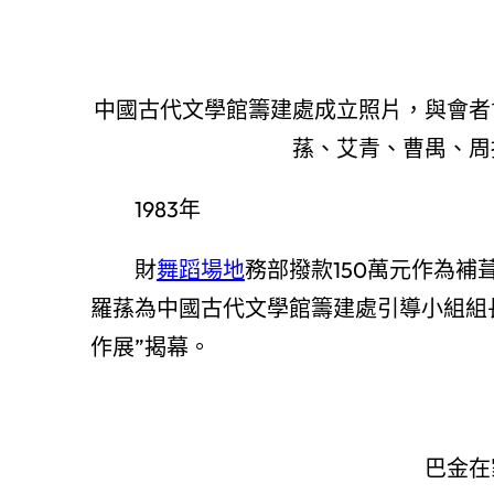
中國古代文學館籌建處成立照片，與會者
蓀、艾青、曹禺、周
1983年
財
舞蹈場地
務部撥款150萬元作為
羅蓀為中國古代文學館籌建處引導小組組
作展”揭幕。
巴金在