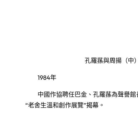
孔羅蓀與周揚（中
1984年
中國作協聘任巴金、孔羅蓀為聲譽館
“老舍生溫和創作展覽”揭幕。