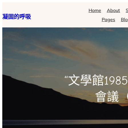
跳
Home
About
S
凝固的呼吸
至
Pages
Bl
主
要
內
容
“文學館19
會議