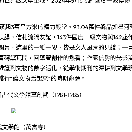
世界級文學圣地。2024年5月榮膺“國度一級博物
筑起3萬平方米的精力殿堂。98.04萬件躲品如星河
腸，信札流淌友誼，143件國度一級文物與142座
圖景。這里的一紙一硯，皆是文人風骨的見證；一
青磚黛瓦間，回蕩著創作的熱看；作家信房的光影
維護到文物的數字活化，從學術期刊的深耕到文學
踐行“讓文物活起來”的時期命題。
代文學館草創期（1981-1985）
代文學館（萬壽寺）