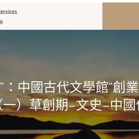
ervices
og
85”：中國古代文學館“創
（一）草創期–文史–中國