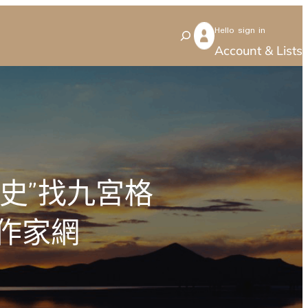
Hello sign in
S
Account & Lists
e
a
r
c
h
業史”找九宮格
作家網