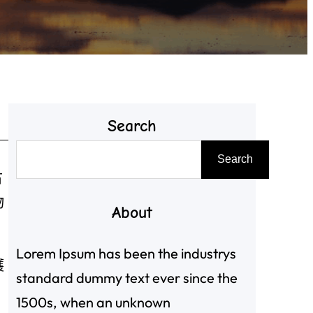
Search
搜
Search
尋
古
物
About
Lorem Ipsum has been the industrys
護
standard dummy text ever since the
1500s, when an unknown