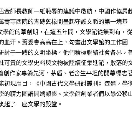
巴金師長教師一紙恥辱的建議中啟航，中國作協肩
萬壽寺西院的青磚舊椽間壘起守護文脈的第一塊基
國古代文學館的草創期，在這五年間，文學館從無到有，
的血汗。籌委會高高在上，勾畫出文學館的工作圖
研討于一體的文明坐標。他們積極聯絡社會各界，
批可貴的文學史料與文物被陸續征集進館，散落的
設首創作家專躲先河，茅盾、老舍生平坦的開幕標志
能初現眉目，《中國古代文學研討叢刊》遷進，學
學的精力圖譜開端顯影。文學館創業者們以愚公移
筑起了一座文學的殿堂。