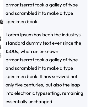
prmontserrat took a galley of type
and scrambled it to make a type
specimen book.
殘
作
Lorem Ipsum has been the industrys
書
standard dummy text ever since the
流
1500s, when an unknown
現
prmontserrat took a galley of type
and scrambled it to make a type
specimen book. It has survived not
only five centuries, but also the leap
into electronic typesetting, remaining
essentially unchanged.