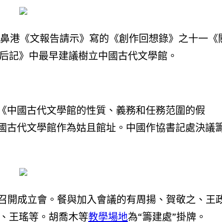
在為噴鼻港《文報告請示》寫的《創作回想錄》之十一《
·后記》中最早建議樹立中國古代文學館。
《中國古代文學館的性質、義務和任務范圍的假
國古代文學館作為姑且館址。中國作協書記處決議
建處”召開成立會。餐與加入會議的有周揚、賀敬之、王
、王瑤等。胡喬木等
教學場地
為“籌建處”掛牌。