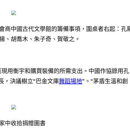
會商中國古代文學館的籌備事項，圍桌者右起：孔
揚、胡喬木、朱子奇、賀敬之。
補葺現用衡宇和購買裝備的所需支出。中國作協錄用孔
長，決議樹立“巴金文庫
舞蹈場地
”。“茅盾生溫和創
家中收拾捐贈圖書