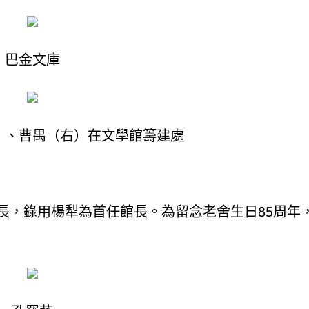
巴金文庫
）、曹禺（右）在文學館籌建處
長，錄用楊犁為首任館長。為留念老舍生日85周年