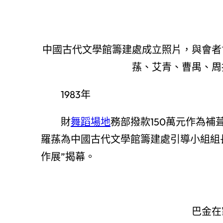
中國古代文學館籌建處成立照片，與會者
蓀、艾青、曹禺、周
1983年
財
舞蹈場地
務部撥款150萬元作為
羅蓀為中國古代文學館籌建處引導小組組
作展”揭幕。
巴金在