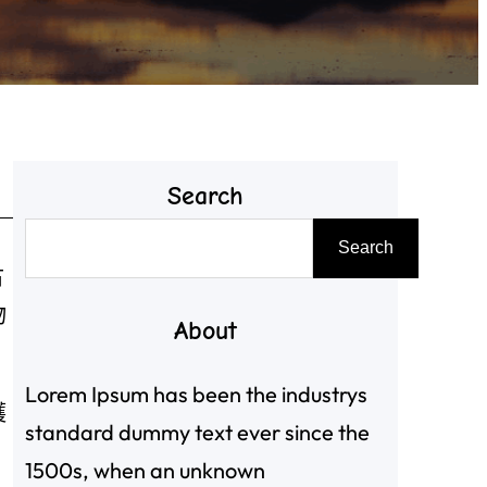
Search
搜
Search
尋
古
物
About
Lorem Ipsum has been the industrys
護
standard dummy text ever since the
1500s, when an unknown