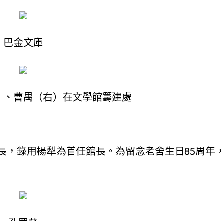
巴金文庫
）、曹禺（右）在文學館籌建處
長，錄用楊犁為首任館長。為留念老舍生日85周年