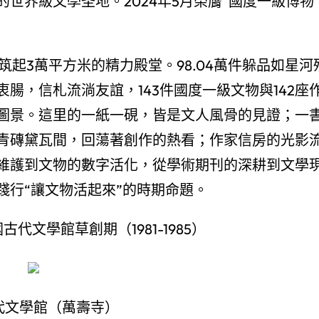
世界級文學圣地。2024年5月榮膺“國度一級博物
筑起3萬平方米的精力殿堂。98.04萬件躲品如星河
腸，信札流淌友誼，143件國度一級文物與142座
圖景。這里的一紙一硯，皆是文人風骨的見證；一
青磚黛瓦間，回蕩著創作的熱看；作家信房的光影
維護到文物的數字活化，從學術期刊的深耕到文學
踐行“讓文物活起來”的時期命題。
代文學館草創期（1981-1985）
代文學館（萬壽寺）