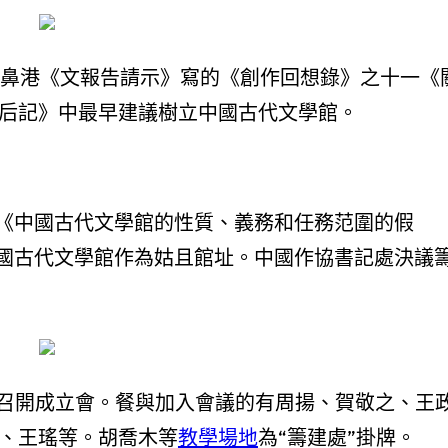
在為噴鼻港《文報告請示》寫的《創作回想錄》之十一《
·后記》中最早建議樹立中國古代文學館。
《中國古代文學館的性質、義務和任務范圍的假
國古代文學館作為姑且館址。中國作協書記處決議
建處”召開成立會。餐與加入會議的有周揚、賀敬之、王
、王瑤等。胡喬木等
教學場地
為“籌建處”掛牌。