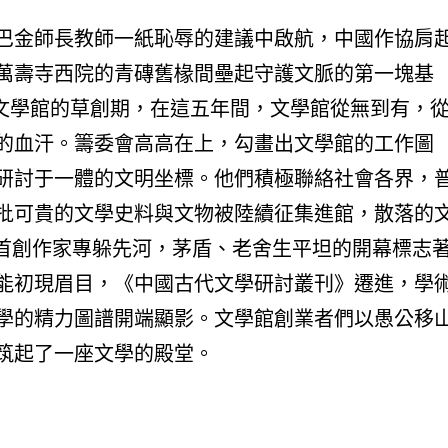
巴金師長教師一紙恥辱的建議中啟航，中國作協肩
萬壽寺西院的青磚舊椽間壘起守護文脈的第一塊基
國古代文學館的草創期，在這五年間，文學館從無到有，
的血汗。籌委會高高在上，勾畫出文學館的工作圖
研討于一體的文明坐標。他們積極聯絡社會各界，
批可貴的文學史料與文物被陸續征集進館，散落的
設首創作家專躲先河，茅盾、老舍生平坦的開幕標志
能初現眉目，《中國古代文學研討叢刊》遷進，學
學的精力圖譜開端顯影。文學館創業者們以愚公移
筑起了一座文學的殿堂。