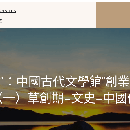
ervices
og
85”：中國古代文學館“創
（一）草創期–文史–中國