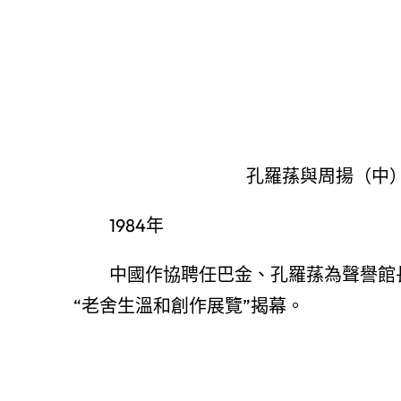
孔羅蓀與周揚（中
1984年
中國作協聘任巴金、孔羅蓀為聲譽館
“老舍生溫和創作展覽”揭幕。