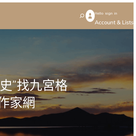
Hello sign in
S
Account & Lists
e
a
r
c
h
業史”找九宮格
作家網