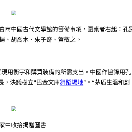
會商中國古代文學館的籌備事項，圍桌者右起：孔
揚、胡喬木、朱子奇、賀敬之。
補葺現用衡宇和購買裝備的所需支出。中國作協錄用孔
長，決議樹立“巴金文庫
舞蹈場地
”。“茅盾生溫和創
家中收拾捐贈圖書