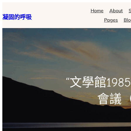
跳
Home
About
S
凝固的呼吸
至
Pages
Bl
主
要
內
容
“文學館19
會議