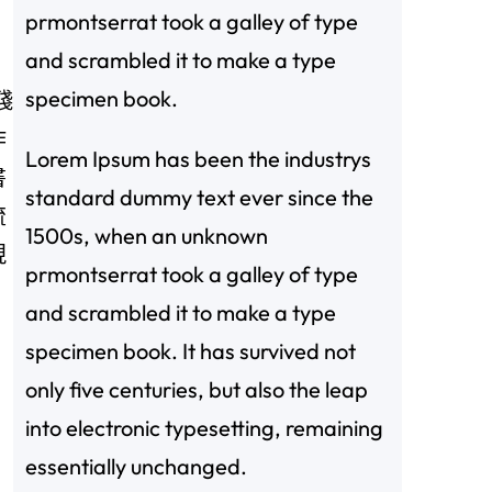
prmontserrat took a galley of type
and scrambled it to make a type
specimen book.
殘
作
Lorem Ipsum has been the industrys
書
standard dummy text ever since the
流
1500s, when an unknown
現
prmontserrat took a galley of type
and scrambled it to make a type
specimen book. It has survived not
only five centuries, but also the leap
into electronic typesetting, remaining
essentially unchanged.