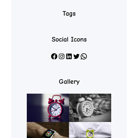
Tags
Social Icons
Facebook
Instagram
LinkedIn
X
WhatsApp
Gallery