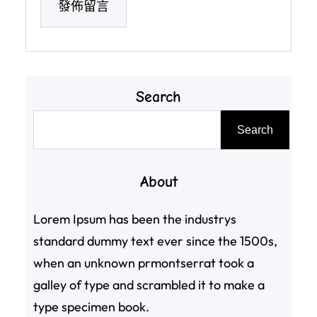
Search
搜
Search
尋
About
Lorem Ipsum has been the industrys
standard dummy text ever since the 1500s,
when an unknown prmontserrat took a
galley of type and scrambled it to make a
type specimen book.