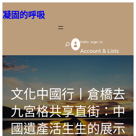
跳
凝固的呼吸
至
主
要
Hello sign in
內
S
Account & Lists
容
e
a
r
c
文化中國行丨倉橋去
h
九宮格共享直街：中
國遺產活生生的展示