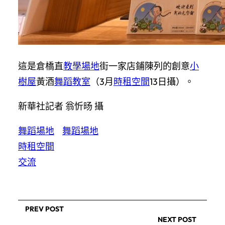
這是倉橋直
教學場地
街一家店鋪陳列的創意
小
樹屋
黃酒
舞蹈教室
（3月
時租空間
13日攝）。
新華社記者 翁忻旸 攝
舞蹈場地
舞蹈場地
時租空間
交流
PREV POST
NEXT POST