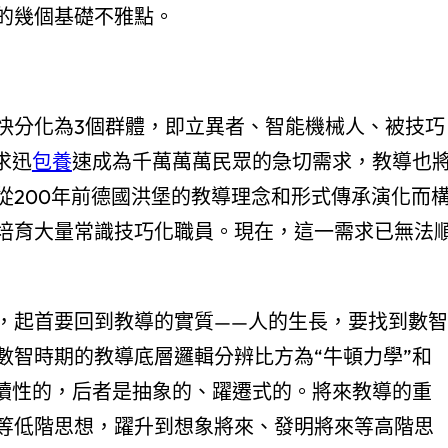
的幾個基礎不雅點。
快分化為3個群體，即立異者、智能機械人、被技巧
求迅
包養
速成為千萬萬萬民眾的急切需求，教導也
從200年前德國洪堡的教導理念和形式傳承演化而
培育大量常識技巧化職員。現在，這一需求已無法
，起首要回到教導的實質——人的生長，要找到數智
數智時期的教導底層邏輯分辨比方為“牛頓力學”和
持續性的，后者是抽象的、躍遷式的。將來教導的重
等低階思想，躍升到想象將來、發明將來等高階思