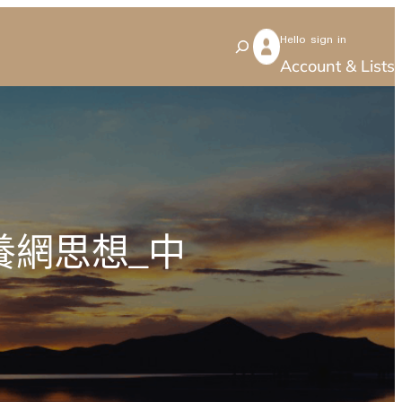
Hello sign in
S
Account & Lists
e
a
r
c
h
養網思想_中