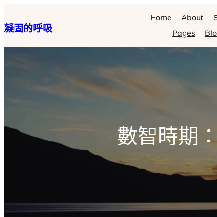
跳
Home
About
S
凝固的呼吸
至
Pages
Bl
主
要
內
容
數智時期：