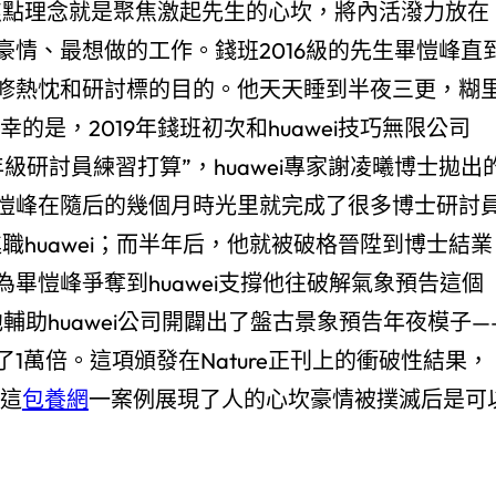
焦點理念就是聚焦激起先生的心坎，將內活潑力放在
情、最想做的工作。錢班2016級的先生畢愷峰直
修熱忱和研討標的目的。他天天睡到半夜三更，糊
的是，2019年錢班初次和huawei技巧無限公司
高年級研討員練習打算”，huawei專家謝凌曦博士拋出
愷峰在隨后的幾個月時光里就完成了很多博士研討
職huawei；而半年后，他就被破格晉陞到博士結業
畢愷峰爭奪到huawei支撐他往破解氣象預告這個
輔助huawei公司開闢出了盤古景象預告年夜模子—
1萬倍。這項頒發在Nature正刊上的衝破性結果，
。這
包養網
一案例展現了人的心坎豪情被撲滅后是可