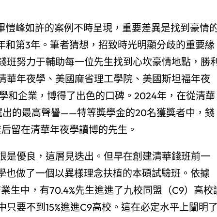
像畢愷峰如許的案例不時呈現，重要差異是找到豪情
年和第3年。筆者猜想，招致時光明顯分歧的重要緣
錢班努力于輔助每一位先生找到心坎豪情地點，勝
清華年夜學、美國麻省理工學院、美國斯坦福年夜
夜學和企業，博得了出色的口碑。2024年，在從清華
出的最高聲譽——特等獎學金的20名獲獎者中，錢
業后留在清華年夜學讀博的先生。
很是優良，這層見迭出。但早在創建清華錢班前一
夜學也做了一個以異樣理念扶植的本碩試驗班。依據
結業生中，有70.4%先生進進了九校同盟（C9）高校
只要不到15%進進C9高校。這在必定水平上闡明