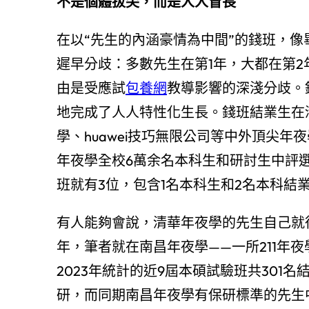
不是個體拔尖，而是人人冒長
在以“先生的內涵豪情為中間”的錢班，
遲早分歧：多數先生在第1年，大都在第2
由是受應試
包養網
教導影響的深淺分歧。
地完成了人人特性化生長。錢班結業生在
學、huawei技巧無限公司等中外頂尖年
年夜學全校6萬余名本科生和研討生中評選
班就有3位，包含1名本科生和2名本科結
有人能夠會說，清華年夜學的先生自己就
年，筆者就在南昌年夜學——一所211年
2023年統計的近9屆本碩試驗班共301名
研，而同期南昌年夜學有保研標準的先生中