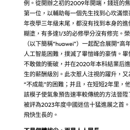
例。從開辦之初的2009年開端，錢班的
第一位，以輔助每一個先生找到心坎滿懷豪
年夜學三年級末尾，都沒有找到本身的進
糊塗，有多達1/3的必修學分沒有修完。榮幸
（以下簡稱“huawei”）一起配合展開“
人工智能困難，撲滅了畢愷峰的豪情。畢
不敢做的衝破，并在2020年本科結業后進
生的薪酬級別。此次惹人注視的躍升，又為
“不成能”的困難；并且，在短短2年里，他
該模子使氣象預告速率較傳統的方法晉陞了
被評為2023年度中國迷信十猛進展之首
飛快生長的。