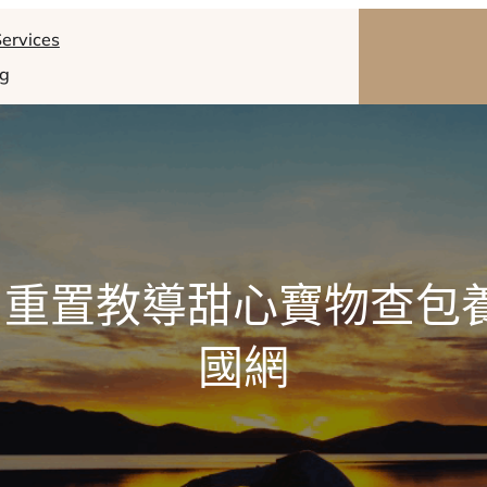
ervices
og
重置教導甜心寶物查包
國網