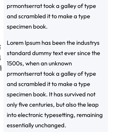
prmontserrat took a galley of type
and scrambled it to make a type
specimen book.
Lorem Ipsum has been the industrys
將
standard dummy text ever since the
構
1500s, when an unknown
順
prmontserrat took a galley of type
and scrambled it to make a type
specimen book. It has survived not
only five centuries, but also the leap
into electronic typesetting, remaining
essentially unchanged.