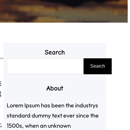
Search
搜
Search
尋
，
形
About
其
Lorem Ipsum has been the industrys
standard dummy text ever since the
此
1500s, when an unknown