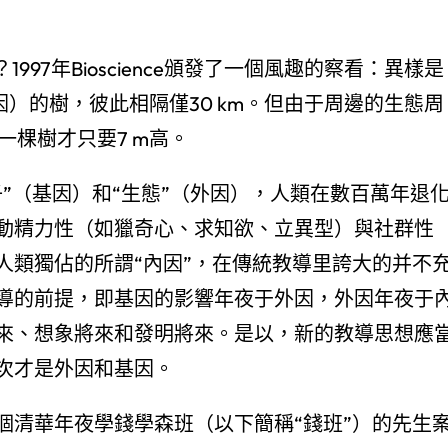
97年Bioscience頒發了一個風趣的察看：異樣是
因）的樹，彼此相隔僅30 km。但由于周邊的生態周
一棵樹才只要7 m高。
”（基因）和“生態”（外因），人類在數百萬年退
動精力性（如獵奇心、求知欲、立異型）與社群性
人類獨佔的所謂“內因”，在傳統教導里誇大的并不
導的前提，即基因的影響年夜于外因，外因年夜于
來、想象將來和發明將來。是以，新的教導思想應
次才是外因和基因。
個清華年夜學錢學森班（以下簡稱“錢班”）的先生