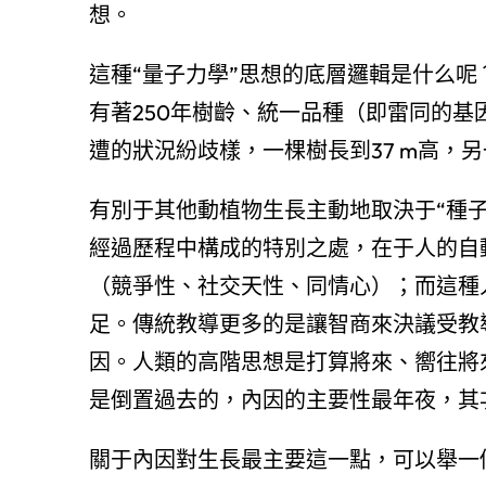
想。
這種“量子力學”思想的底層邏輯是什么呢？19
有著250年樹齡、統一品種（即雷同的基
遭的狀況紛歧樣，一棵樹長到37 m高，另
有別于其他動植物生長主動地取決于“種子
經過歷程中構成的特別之處，在于人的自
（競爭性、社交天性、同情心）；而這種
足。傳統教導更多的是讓智商來決議受教
因。人類的高階思想是打算將來、嚮往將
是倒置過去的，內因的主要性最年夜，其
關于內因對生長最主要這一點，可以舉一