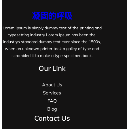
凝固的呼吸
Lorem Ipsum is simply dummy text of the printing and
typesetting industry Lorem Ipsum has been the
industrys standard dummy text ever since the 1500s,
when an unknown printer took a galley of type and
scrambled it to make a type specimen book.
Our Link
About Us
Services
FAQ
Blog
Contact Us