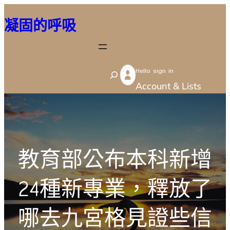
跳
凝固的呼吸
至
主
要
Hello sign in
內
S
Account & Lists
容
e
a
r
c
教育部公布本科新增
h
24種新專業，釋放了
哪去九宮格見證些信