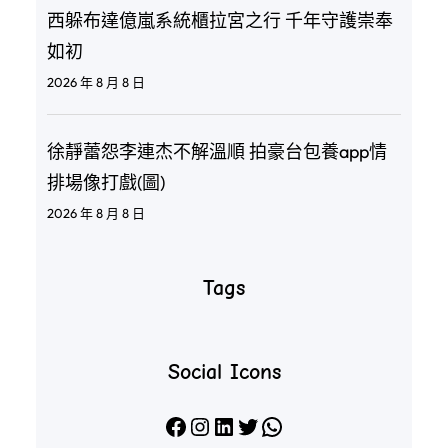
西躲布達億嵐系統櫃拉宮之行 千年守護崇奉
如初
2026 年 8 月 8 日
徐靜蕾怨李連杰不解溫順 拍豪台包養app情
排場像打戲(圖)
2026 年 8 月 8 日
Tags
Social Icons
Facebook
Instagram
LinkedIn
X
WhatsApp