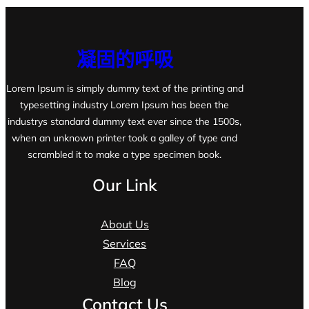
凝固的呼吸
Lorem Ipsum is simply dummy text of the printing and
typesetting industry Lorem Ipsum has been the
industrys standard dummy text ever since the 1500s,
when an unknown printer took a galley of type and
scrambled it to make a type specimen book.
Our Link
About Us
Services
FAQ
Blog
Contact Us