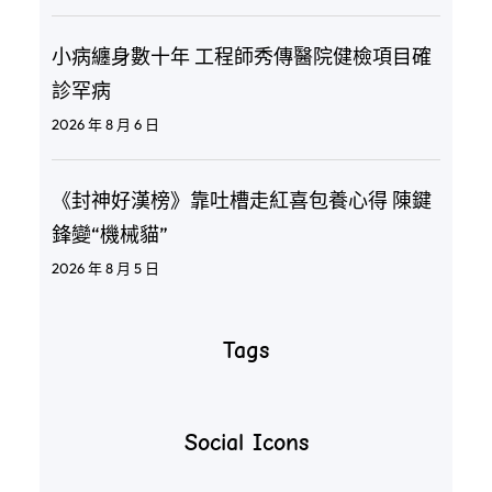
小病纏身數十年 工程師秀傳醫院健檢項目確
診罕病
2026 年 8 月 6 日
《封神好漢榜》靠吐槽走紅喜包養心得 陳鍵
鋒變“機械貓”
2026 年 8 月 5 日
Tags
Social Icons