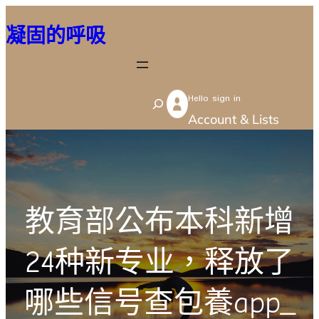
跳
凝固的呼吸
至
主
要
Hello sign in
內
S
Account & Lists
容
e
a
r
c
教育部公布本科新增
h
24种新专业，释放了
哪些信号查包養app_