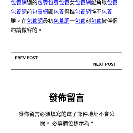
包養網
剔的
包養
包養
包養
女
包養網
配角眼
包養
包養網
前
包養網
顯
包養
得憔
包養網
悴不
包養
勝。在
包養網
最初
包養網
一
包養
刻
包養
被伴侶
約請做客的。
PREV POST
NEXT POST
發佈留言
發佈留言必須填寫的電子郵件地址不會公
開。
必填欄位標示為
*