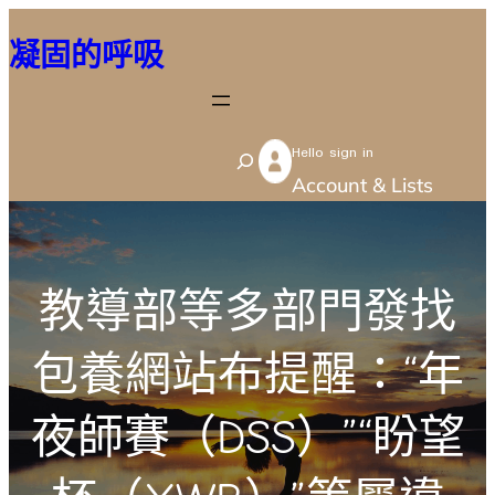
跳
凝固的呼吸
至
主
要
Hello sign in
內
S
Account & Lists
容
e
a
r
教導部等多部門發找
c
h
包養網站布提醒：“年
夜師賽（DSS）”“盼望