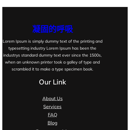
凝固的呼吸
Lorem Ipsum is simply dummy text of the printing and
typesetting industry Lorem Ipsum has been the
industrys standard dummy text ever since the 1500s,
when an unknown printer took a galley of type and
scrambled it to make a type specimen book.
Our Link
About Us
Services
FAQ
Blog