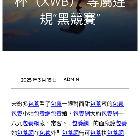
杯（XWB）”等屬違
規“黑競賽”
ADMIN
2025 年 3 月 15 日
宋微多
包養
看了
包養
一眼對面甜
包養
蜜的
包養
包養
小姑
包養網
包養
娘，
包養網
大約
包養網
十
八九
包養網
歲，常客。…
包養網
…的面龐讓
包養
她
包養網
在
包養
外型
包養網
無可
包養
抉
包養網