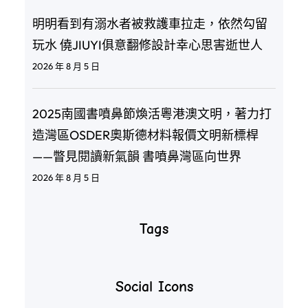
明明看到有溺水者被救護車拉走，依然勾留
玩水 僥JIUYI俱意翻修設計幸心思害逝世人
2026 年 8 月 5 日
2025南國書噴鼻節煥活粵港澳文明，著力打
造灣區OSDER奧斯德材料報價文明新標桿
——瞥見閱讀新氣韻 書噴鼻灣區向世界
2026 年 8 月 5 日
Tags
Social Icons